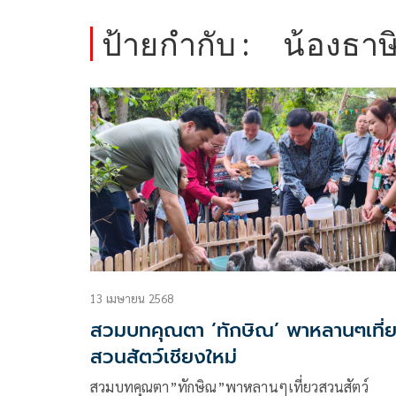
ป้ายกำกับ :
น้องธา
13 เมษายน 2568
สวมบทคุณตา ‘ทักษิณ’ พาหลานๆเที่
สวนสัตว์เชียงใหม่
สวมบทคุณตา”ทักษิณ”พาหลานๆเที่ยวสวนสัตว์