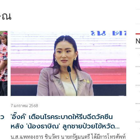
ษิณ
N
7 มกราคม 2568
ยว
'อิ๊งค์' เตือนโรคระบาดให้รีบฉีดวัคซีน
หลัง 'น้องธาษิณ' ลูกชายป่วยไข้หวัด
ใหญ่สายพันธุ์ A
น.ส.แพทองธาร ชินวัตร นายกรัฐมนตรี ได้มีการโทรศัพท์