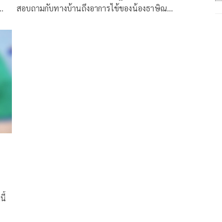
สอบถามกับทางบ้านถึงอาการไข้ของน้องธาษิณ
พฤจ์ธาษิณ
ี้