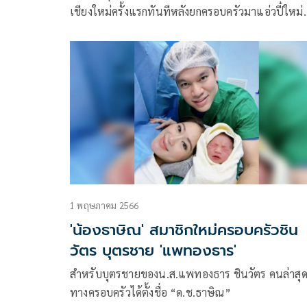
เชียงใหม่ครั้งแรกทันทีหลังยกครอบครัวมาแอ่วปี๋ใหม่
เมืองบ้านเกิดพร้อมเปิดบ้านรับแขกคนดำหัว
1 พฤษภาคม 2566
'น้องธาษิณ' สมาชิกใหม่ครอบครัวชิน
วัตร บุตรชาย 'แพทองธาร'
สำหรับบุตรชายของน.ส.แพทองธาร ชินวัตร คนล่าสุดน
ทางครอบครัวได้ตั้งชื่อ “ด.ช.ธาษิณ”