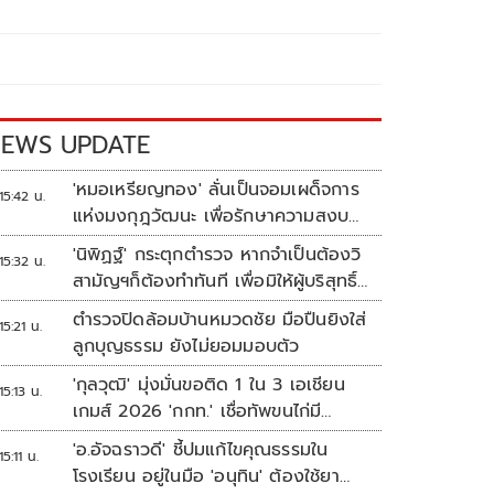
EWS UPDATE
'หมอเหรียญทอง' ลั่นเป็นจอมเผด็จการ
15:42 น.
แห่งมงกุฎวัฒนะ เพื่อรักษาความสงบ
ปลอดภัยภายในรพ.
'นิพิฏฐ์' กระตุกตำรวจ หากจำเป็นต้องวิ
15:32 น.
สามัญฯก็ต้องทำทันที เพื่อมิให้ผู้บริสุทธิ์
เสียชีวิตเพิ่ม
ตำรวจปิดล้อมบ้านหมวดชัย มือปืนยิงใส่
15:21 น.
ลูกบุญธรรม ยังไม่ยอมมอบตัว
'กุลวุฒิ' มุ่งมั่นขอติด 1 ใน 3 เอเชียน
15:13 น.
เกมส์ 2026 'กกท.' เชื่อทัพขนไก่มี
เหรียญแน่
'อ.อัจฉราวดี' ชี้ปมแก้ไขคุณธรรมใน
15:11 น.
โรงเรียน อยู่ในมือ 'อนุทิน' ต้องใช้ยา