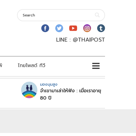
LINE : @THAIPOST
พ์
ไทยโพสต์ ทีวี
มองมุมสูง
จำเขามาเล่าให้ฟัง : เมื่อเราอายุ
80 ปี