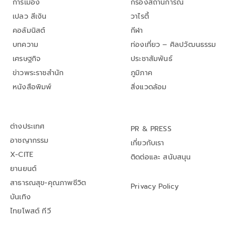
การเมือง
กรองสถานการณ์
เปลว สีเงิน
วาไรตี้
คอลัมนิสต์
กีฬา
บทความ
ท่องเที่ยว – ศิลปวัฒนธรรม
เศรษฐกิจ
ประชาสัมพันธ์
ข่าวพระราชสำนัก
ภูมิภาค
หนังสือพิมพ์
สิ่งแวดล้อม
ต่างประเทศ
PR & PRESS
อาชญากรรม
เกี่ยวกับเรา
X-CITE
ติดต่อและ สนับสนุน
ยานยนต์
สาธารณสุข-คุณภาพชีวิต
Privacy Policy
บันเทิง
ไทยโพสต์ ทีวี