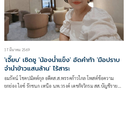
17 มีนาคม 2569
'เจี๊ยบ' เชิดชู 'น้องน้ำแข็ง' อัดคำท้า 'มือปราบ
จำนำข้าวแสนล้าน' ไร้สาระ
อมรัตน์ โชคปมิตต์กุล อดีตส.ส.พรรคก้าวไกล โพสต์ข้อความ
ยกย่อง ไอซ์ รักชนก เหนือ นพ.วรงค์ เดชกิจวิกรม สส.บัญชีรายชื่อ
และหัวหน้