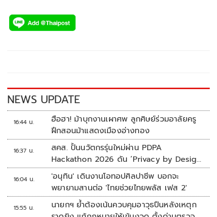
NEWS UPDATE
ฮือฮา! ม้าบุกงานเผาศพ ลูกศิษย์ร่วมอาลัยครู
16:44 น.
ฝึกสอนม้าแสดงเมืองอ่างทอง
สคส. ปั้นนวัตกรรุ่นใหม่ผ่าน PDPA
16:37 น.
Hackathon 2026 ดัน ‘Privacy by Design
for all’ สู่โซลูชันคุ้มครองข้อมูลส่วนบุคคลที่
'อนุทิน' เดินงานโอทอปศิลปาชีพ บอกจะ
16:04 น.
ใช้ได้จริง
พยายามสานต่อ 'ไทยช่วยไทยพลัส เฟส 2'
นายกฯ ย้ำต้องเน้นควบคุมอาวุธปืนหลังเหตุก
15:55 น.
ราดยิง แก้กฎหมายให้เข้มงวด ตั้งด่านตรวจ