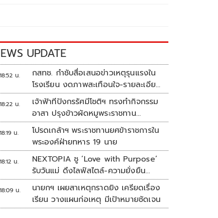
EWS UPDATE
กสทช. กำชับสื่อเสนอข่าวเหตุรุนแรงใน
18:52 น.
โรงเรียน งดภาพสะเทือนใจ-รายละเอียด
เสี่ยงเลียนแบบ
เจ้าฟ้าทีปังกรรัศมีโชติฯ ทรงทำกิจกรรม
18:22 น.
อาสา ปรุงข้าวผัดหมูพระราชทาน
ประชาชน
โปรดเกล้าฯ พระราชทานยศข้าราชการใน
18:19 น.
พระองค์ฝ่ายทหาร 19 นาย
NEXTOPIA ชู ‘Love with Purpose’
18:12 น.
รับวันแม่ ดึงไลฟ์สไตล์-ความยั่งยืน
สร้างประสบการณ์ช้อปปิงมีความหมาย
นายกฯ เผยสาเหตุกราดยิง เครียดเรื่อง
18:09 น.
เรียน วางแผนก่อเหตุ มีเป้าหมายชัดเจน