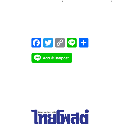
เวลาที่ทุ่มเทฝึกซ้อมเพียงแค่ 2 เดือน น้องบีน่าก็ตัดสินใจ
ด้วยตนเอง ขอลงแข่งขันเพื่อหาประสบการณ์ในการล
สนามแข่งขันไอซ์สเก็ตเป็นครั้งแรกในชีวิต ในงาน
THEATER OF DREAM FIGURE ICE SKATING IN
BANGKOK 2024
F
T
C
Li
S
ac
wi
o
n
h
e
tt
p
e
ar
b
er
y
e
o
Li
o
n
k
k