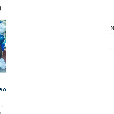
า
N
 ลง
สาว
ระยะ