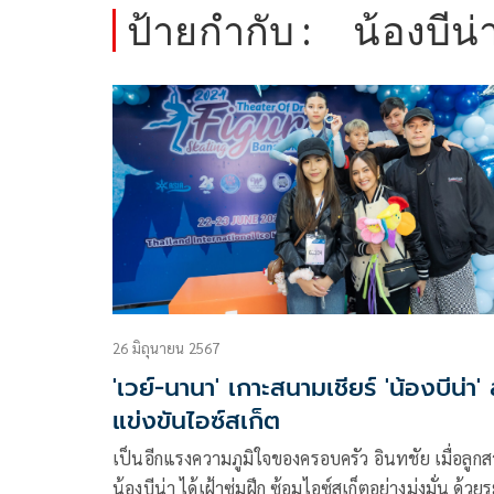
ป้ายกำกับ :
น้องบีน่
26 มิถุนายน 2567
'เวย์-นานา' เกาะสนามเชียร์ 'น้องบีน่า'
แข่งขันไอซ์สเก็ต
เป็นอีกแรงความภูมิใจของครอบครัว อินทชัย เมื่อลูก
น้องบีน่า ได้เฝ้าซุ่มฝึก ซ้อมไอซ์สเก็ตอย่างมุ่งมั่น ด้วย