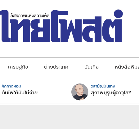
เศรษฐกิจ
ต่างประเทศ
บันเทิง
หนังสือพิม
ผักกาดหอม
วิสามัญบันเทิง
ดับไฟใต้มันไม่ง่าย
สุภาพบุรุษผู้อาวุโส?