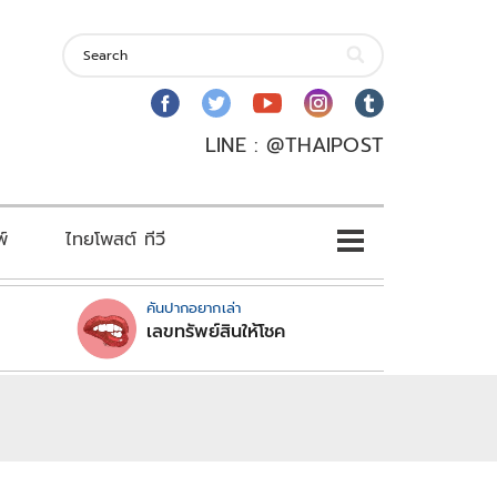
LINE : @THAIPOST
พ์
ไทยโพสต์ ทีวี
คันปากอยากเล่า
เลขทรัพย์สินให้โชค