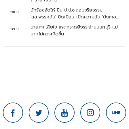
7 ราย เจ็บ 15
นักร้องจัดให้ ยื่น ป.ป.ช.สอบจริยธรรม
11:46 น.
'สส.พรรคส้ม' บิดเบือน เปิดความลับ 'บังเกอร์
ทหาร'
นายกฯ เสียใจ เหตุกราดยิงรร.ย่านนนทบุรี แย่
11:39 น.
มากไม่ควรเกิดขึ้น