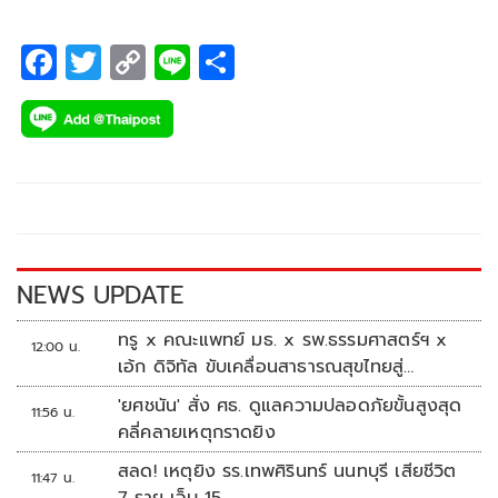
F
T
C
Li
S
ac
wi
o
n
h
e
tt
p
e
ar
b
er
y
e
o
Li
o
n
k
k
NEWS UPDATE
ทรู x คณะแพทย์ มธ. x รพ.ธรรมศาสตร์ฯ x
12:00 น.
เอ้ก ดิจิทัล ขับเคลื่อนสาธารณสุขไทยสู่
Healthcare AI
'ยศชนัน' สั่ง ศธ. ดูแลความปลอดภัยขั้นสูงสุด
11:56 น.
คลี่คลายเหตุกราดยิง
สลด! เหตุยิง รร.เทพศิรินทร์ นนทบุรี เสียชีวิต
11:47 น.