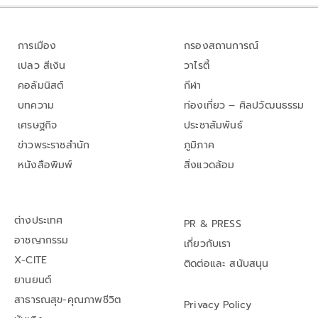
การเมือง
กรองสถานการณ์
เปลว สีเงิน
วาไรตี้
คอลัมนิสต์
กีฬา
บทความ
ท่องเที่ยว – ศิลปวัฒนธรรม
เศรษฐกิจ
ประชาสัมพันธ์
ข่าวพระราชสำนัก
ภูมิภาค
หนังสือพิมพ์
สิ่งแวดล้อม
ต่างประเทศ
PR & PRESS
อาชญากรรม
เกี่ยวกับเรา
X-CITE
ติดต่อและ สนับสนุน
ยานยนต์
สาธารณสุข-คุณภาพชีวิต
Privacy Policy