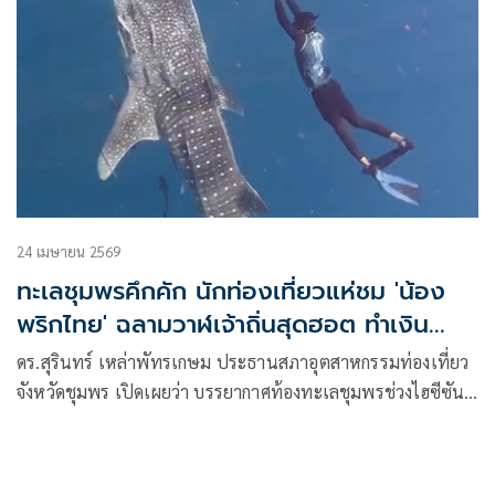
24 เมษายน 2569
ทะเลชุมพรคึกคัก นักท่องเที่ยวแห่ชม 'น้อง
พริกไทย' ฉลามวาฬเจ้าถิ่นสุดฮอต ทำเงิน
สะพัดสัปดาห์ละ 20 ล้าน
ดร.สุรินทร์ เหล่าพัทรเกษม ประธานสภาอุตสาหกรรมท่องเที่ยว
จังหวัดชุมพร เปิดเผยว่า บรรยากาศท้องทะเลชุมพรช่วงไฮซีซัน
เดือนเมษายน มีนักท่องเที่ยวเดินทางมา มาท่องเทียวทาง
ทะเลดำนำชมปะการัง และชมฉลามวาฬกันจำนวนมาก เนื่องจาก
ที “น้องพริกไทย”