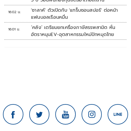
5 ปี วอนฟื้นกองทุนสตรีอำเภอละล้าน
'ซาลาห์' ตัวเปิดกับ 'แทร็บซอนสปอร์' ต่อหน้า
16:02 น.
แฟนบอลเรือนหมื่น
‘คลัง’ เตรียมยกเครื่องภาษีสรรพสามิต หั่น
16:01 น.
อัตราหนุนEV-อุตสาหกรรมใหม่ปักหมุดไทย