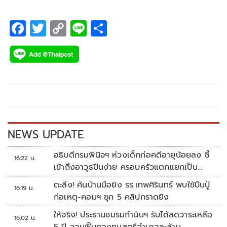
F
T
C
Li
S
ac
wi
o
n
h
e
tt
p
e
ar
b
er
y
e
o
Li
o
n
k
k
NEWS UPDATE
อธิบดีกรมพินิจฯ ห่วงเด็กก่อคดีอายุน้อยลง ชี้
16:22 น.
เข้าถึงอาวุธปืนง่าย ครอบครัวแตกแยกเป็น
ชนวนสำคัญ
ตะลึง! ค้นบ้านมือยิง รร.เทพศิรินทร์ พบใช้ปืนปู่
16:19 น.
ก่อเหตุ-คอมฯ ซุก 5 คลิปกราดยิง
ให้จริง! ประธานชมรมกำนันฯ รับได้ลดวาระเหลือ
16:02 น.