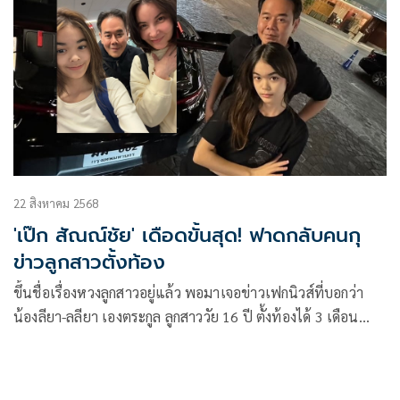
22 สิงหาคม 2568
'เป๊ก สัณณ์ชัย' เดือดขั้นสุด! ฟาดกลับคนกุ
ข่าวลูกสาวตั้งท้อง
ขึ้นชื่อเรื่องหวงลูกสาวอยู่แล้ว พอมาเจอข่าวเฟกนิวส์ที่บอกว่า
น้องลียา-ลลียา เองตระกูล ลูกสาววัย 16 ปี ตั้งท้องได้ 3 เดือน
ทำเอาคุณเป๊ก-สัณณ์ชัย เองตระกูล ถึงกับควันออกหู จวกยับไร้ศีล
ธรรม ทำกับผู้ใหญ่ยังพอทนแต่ทำกับเด็กที่ยังไม่รู้เดียงสามันเกิน
ไป เชื่อเวรกรรมมีจริง อีกไม่นานต้องได้รับผลกรรม