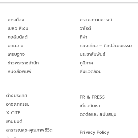
การเมือง
กรองสถานการณ์
เปลว สีเงิน
วาไรตี้
คอลัมนิสต์
กีฬา
บทความ
ท่องเที่ยว – ศิลปวัฒนธรรม
เศรษฐกิจ
ประชาสัมพันธ์
ข่าวพระราชสำนัก
ภูมิภาค
หนังสือพิมพ์
สิ่งแวดล้อม
ต่างประเทศ
PR & PRESS
อาชญากรรม
เกี่ยวกับเรา
X-CITE
ติดต่อและ สนับสนุน
ยานยนต์
สาธารณสุข-คุณภาพชีวิต
Privacy Policy