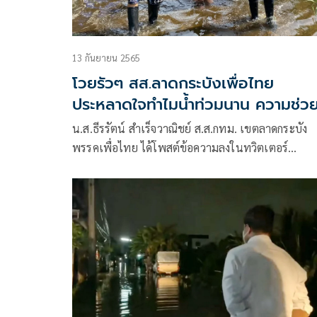
13 กันยายน 2565
โวยรัวๆ สส.ลาดกระบังเพื่อไทย
ประหลาดใจทำไมน้ำท่วมนาน ความช่ว
เหลือก็ล่าช้า
น.ส.ธีรรัตน์ สำเร็จวาณิชย์ ส.ส.กทม. เขตลาดกระบัง
พรรคเพื่อไทย ได้โพสต์ข้อความลงในทวิตเตอร์
@aim_theerarat ว่า “ประชาชน บอกว่า น้ำท่วม
ลาดกระบังไม่แปลกหรอก แต่ที่แปลก