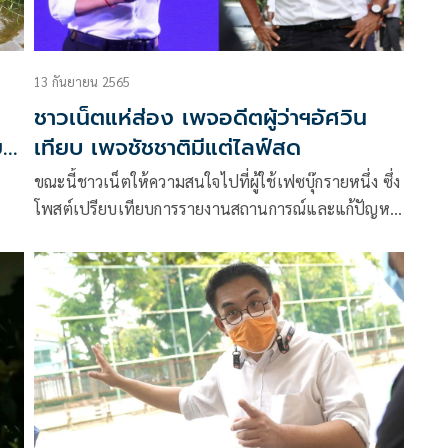
13 กันยายน 2565
ชาวเน็ตแห่ส่อง เพจอดีตผู้ว่าฯอัศวิน
ย
เทียบ เพจชัชชาติมีแต่ไลฟ์สด
ขณะนี้ชาวเน็ตให้ความสนใจไปที่ผู้ใช้เฟซบุ๊กรายหนึ่ง ซึ่ง
โพสต์เปรียบเทียบการรายงานสถานการณ์และแก้ปัญหา
น้ำท่วมกรุงเทพมหานคร(กทม.)