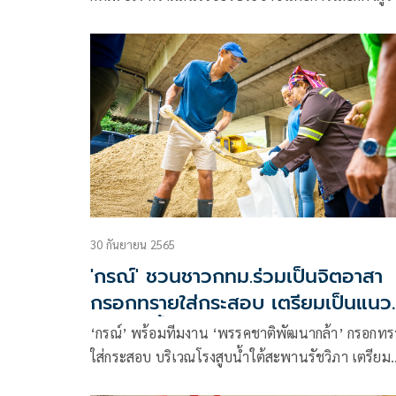
และ ความคาดหวังต่อ ส.ก. ชุดใหม่” โดยมุ่งเน้นความ
“เป็นกลาง เป็นจริง เป็นประโยชน์” มีมาตรฐานวิชา
ไม่มุ่งเน้นให้เกิดการชี้นำการเมือง แต่จัดทำเพื่อ “ฟัง
การเมืองจากเสียงของประชาชน
30 กันยายน 2565
'กรณ์' ชวนชาวกทม.ร่วมเป็นจิตอาสา
กรอกทรายใส่กระสอบ เตรียมเป็นแนว
ป้องกันน้ำท่วมกทม.
‘กรณ์’ พร้อมทีมงาน ‘พรรคชาติพัฒนากล้า’ กรอกทร
ใส่กระสอบ บริเวณโรงสูบน้ำใต้สะพานรัชวิภา เตรียม
พร้อมเป็นแนวป้องกันน้ำท่วมกรุงเทพฯ ชวนชาวก