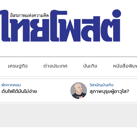
เศรษฐกิจ
ต่างประเทศ
บันเทิง
หนังสือพิม
ผักกาดหอม
วิสามัญบันเทิง
ดับไฟใต้มันไม่ง่าย
สุภาพบุรุษผู้อาวุโส?