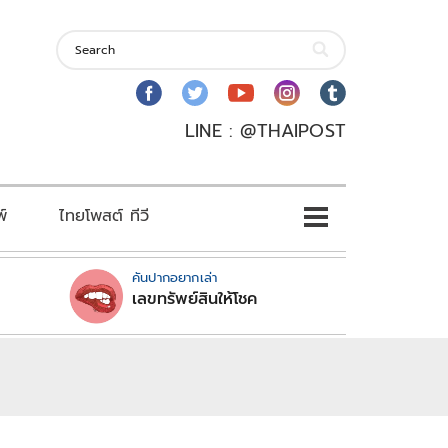
LINE : @THAIPOST
พ์
ไทยโพสต์ ทีวี
คันปากอยากเล่า
เลขทรัพย์สินให้โชค