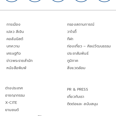
การเมือง
กรองสถานการณ์
เปลว สีเงิน
วาไรตี้
คอลัมนิสต์
กีฬา
บทความ
ท่องเที่ยว – ศิลปวัฒนธรรม
เศรษฐกิจ
ประชาสัมพันธ์
ข่าวพระราชสำนัก
ภูมิภาค
หนังสือพิมพ์
สิ่งแวดล้อม
ต่างประเทศ
PR & PRESS
อาชญากรรม
เกี่ยวกับเรา
X-CITE
ติดต่อและ สนับสนุน
ยานยนต์