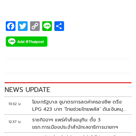
F
T
C
Li
S
ac
wi
o
n
h
e
tt
p
e
ar
b
er
y
e
o
Li
o
n
k
k
NEWS UPDATE
โฆษกรัฐบาล ชูมาตรการลดค่าครองชีพ ตรึง
13:32 น.
LPG 423 บาท ‘ไทยช่วยไทยพลัส’ ดันเงินหมุน
แสนล้าน
ราชกิจจาฯ แพร่คำสั่งอนุทิน ตั้ง 3
12:37 น.
ขรก.การเมืองประจำสำนักเลขาธิการนายกฯ