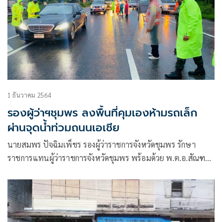
1 ธันวาคม 2564
รองผู้ว่าฯชุมพร ลงพื้นที่คุมเองห้ามรถเล็ก
ผ่านจุดน้ำท่วมถนนเอเชีย
นายสมพร ปัจฉิมเพ็ชร รองผู้ว่าราชการจังหวัดชุมพร รักษา
ราชการแทนผู้ว่าราชการจังหวัดชุมพร พร้อมด้วย พ.ต.อ.สัณฑภ
วิษย์ มากช่วย รอง ผบก.ภ.จว.ชุมพร