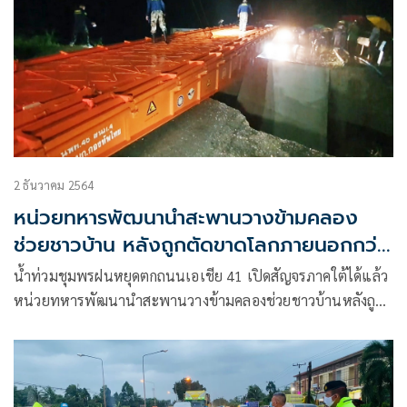
2 ธันวาคม 2564
หน่วยทหารพัฒนานำสะพานวางข้ามคลอง
ช่วยชาวบ้าน หลังถูกตัดขาดโลกภายนอกกว่า
250 ครัวเรือน
น้ำท่วมชุมพรฝนหยุดตกถนนเอเชีย 41 เปิดสัญจรภาคใต้ได้แล้ว
หน่วยทหารพัฒนานำสะพานวางข้ามคลองช่วยชาวบ้านหลังถูก
ตัดขาดโลกภายนอกกว่า 250 ครัวเรือน