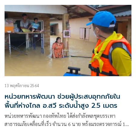
พฤศจิกายน 2564)” ระบุว่า หย่อมความกดอากาศต่ำ
13 พฤศจิกายน 2564
หน่วยทหารพัฒนา ช่วยผู้ประสบอุทกภัยใน
พื้นที่ห่างไกล อ.สวี ระดับน้ำสูง 2.5 เมตร
หน่วยทหารพัฒนา กองทัพไทย ได้ส่งกำลังพลชุดบรรเทา
สาธารณภัยเคลื่อนที่เร็ว จำนวน 6 นาย พร้อมรถตรวจการณ์ 1
คัน, รยบ.ขนาดเล็ก 1 คัน, รถสัมภาระ 6 ล้อ 1 คัน