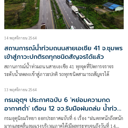
14 พฤศจิกายน 2564
สถานการณ์น้ำท่วมถนนสายเอเชีย 41 จ.ชุมพร
เข้าสู่ภาวะปกติรถทุกชนิดสัญจรได้แล้ว
สถานการณ์น้ำท่วมถนนสายเอเชีย 41 ทุกจุดที่ปิดการจราจร
ระดับน้ำลดลงเข้าสู่ภาวะปกติ รถทุกชนิดสามารถสัญจรได้
13 พฤศจิกายน 2564
กรมอุตุฯ ประกาศฉบับ 6 'หย่อมความกด
อากาศต่ำ' เตือน 12 จว.รับมือฝนถล่ม น้ำท่วม
คลื่นสูง
กรมอุตุนิยมวิทยา ออกประกาศฉบับที่ 6 เรื่อง “ฝนตกหนักถึงหนัก
มากและคลื่นลมแรงบริเวณภาคใต้(มีผลกระทบจนถึงวันที่ 14