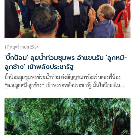
17 พฤศจิกายน 2564
'บิ๊กป้อม' ลุยน้ำท่วมชุมพร อ้าแขนรับ 'ลูกหมี-
ลูกช้าง' เข้าพลังประชารัฐ
บิ๊กป้อมลุยชุมพรช่วยน้ำท่วม ส่งสัญญาณพร้อมรับสองพี่น้อง
“ส.ส.ลูกหมี-ลูกช้าง” เข้าพรรคพลังประชารัฐ มั่นใจปักธงใน
พื้นที่ได้แน่