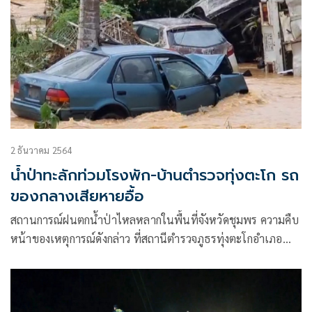
2 ธันวาคม 2564
น้ำป่าทะลักท่วมโรงพัก-บ้านตำรวจทุ่งตะโก รถ
ของกลางเสียหายอื้อ
สถานการณ์ฝนตกน้ำป่าไหลหลากในพื้นที่จังหวัดชุมพร ความคืบ
หน้าของเหตุการณ์ดังกล่าว ที่สถานีตำรวจภูธรทุ่งตะโกอำเภอ
ทุ่งตะโกจังหวัดชุมพร น้ำป่าจากบนภูเขาได้ไหลทะลักและลอดใต้
สะพานบนถนนเอเชีย 41