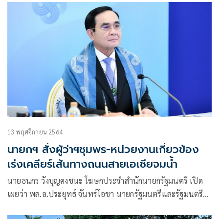
13 พฤศจิกายน 2564
นายกฯ สั่งผู้ว่าฯชุมพร-หน่วยงานเกี่ยวข้อง
เร่งเคลียร์เส้นทางถนนสายเอเชียจมน้ำ
นายธนกร วังบุญคงชนะ โฆษกประจำสำนักนายกรัฐมนตรี เปิด
เผยว่า พล.อ.ประยุทธ์ จันทร์โอชา นายกรัฐมนตรีและรัฐมนตรี
ว่าการกระทรวงกลาโหม รับทราบสถานการณ์น้ำเพิ่มสูง ถนนถูก