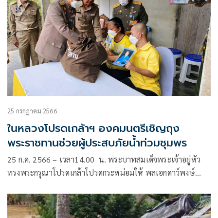
25 กรกฎาคม 2566
ในหลวงโปรดเกล้าฯ องคมนตรีเชิญถุง
พระราชทานช่วยผู้ประสบภัยน้ำท่วมชุมพร
25 ก.ค. 2566 – เวลา14.00 น. พระบาทสมเด็จพระเจ้าอยู่หัว
ทรงพระกรุณาโปรดเกล้าโปรดกระหม่อมให้ พลเอกดาว์พงษ์
รัตนสุวรรณ องคมนตรี ร่วมกับมูลนิธิราชประชานุเคราะห์ ใน
พระบรมราชูปถัมภ์ เชิญถุงพระราชทานและเครื่องอุปโภค
บริโภค จำนวน 780 ถุง ไปมอบแก่ผู้ว่าราชการจังหวัด