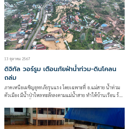
13 ตุลาคม 2567
ดิจิทัล วอร์รูม เตือนภัยฝ่าน้ำท่วม-ดินโคลน
ถล่ม
ภาคเหนือเผชิญอุทกภัยรุนแรง โดยเฉพาะที่ อ.แม่สาย น้ำท่วม
ตัวเมือง มีน้ำป่าไหลทะลักลงตามแม่น้ำสาย ทำให้บ้านเรือน ร้าน
ค้า ตลาดสด พื้นที่เกษตรที่ติดลำน้ำสายได้รับความเสียหายอย่าง
หนัก ปัจจุบันแม้น้ำแห้งแล้วแต่ประชาชนยังจมโคลนจมฝุ่น
ต้องการการช่วยเหลือ ฟื้นฟู เยียวยาจากปัญหาที่น้ำท่วมได้ทิ้งไว้
ตามบ้านเรือนของประชาชนและสถานที่ต่างๆ