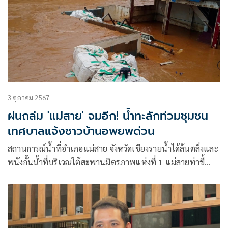
3 ตุลาคม 2567
ฝนถล่ม 'แม่สาย' จมอีก! น้ำทะลักท่วมชุมชน
เทศบาลแจ้งชาวบ้านอพยพด่วน
สถานการณ์น้ำที่อำเภอแม่สาย จังหวัดเชียงรายน้ำได้ล้นตลิ่งและ
พนังกั้นน้ำที่บริเวณใต้สะพานมิตรภาพแห่งที่ 1 แม่สายท่าขี้
เหล็กแล้ว