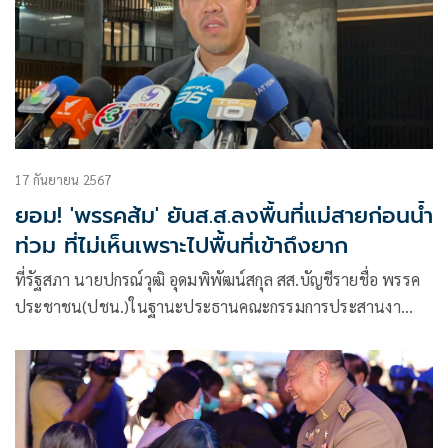
17 กันยายน 2567
ยอม! 'พรรคส้ม' ยันส.ส.ลงพื้นที่แม่สายก่อนน้ำ
ท่วม ที่ไม่เห็นเพราะไปพื้นที่เข้าถึงยาก
ที่รัฐสภา นายปกรณ์วุฒิ อุดมพิพัฒน์สกุล สส.บัญชีรายชื่อ พรรค
ประชาชน(ปชน.)ในฐานะประธานคณะกรรมการประสานงา
นพรร