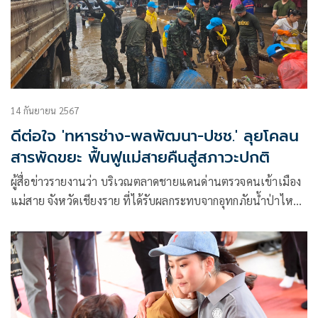
14 กันยายน 2567
ดีต่อใจ 'ทหารช่าง-พลพัฒนา-ปชช.' ลุยโคลน
สารพัดขยะ ฟื้นฟูแม่สายคืนสู่สภาวะปกติ
ผู้สื่อข่าวรายงานว่า บริเวณตลาดชายแดนด่านตรวจคนเข้าเมือง
แม่สาย จังหวัดเชียงราย ที่ได้รับผลกระทบจากอุทกภัยน้ำป่าไหล
หลาก