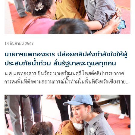
14 กันยายน 2567
นายกฯแพทองธาร ปล่อยคลิปส่งกำลังใจให้ผู้
ประสบภัยน้ำท่วม ลั่นรัฐบาลจะดูแลทุกคน
น.ส.แพทองธาร ชินวัตร นายกรัฐมนตรี โพสต์คลิปบรรยากาศ
การลงพื้นที่ติดตามสถานการณ์น้ำท่วมในพื้นที่จังหวัดเชียงราย
ผ่านเฟซบุ๊กส่วนตัวพร้อมระบุข้อความว่า “ขอส่งกำลังใจต่อผู้
ประสบภัยในขณะนี้ทุกท่าน