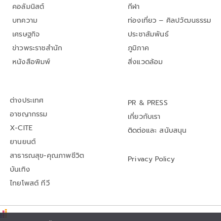
คอลัมนิสต์
กีฬา
บทความ
ท่องเที่ยว – ศิลปวัฒนธรรม
เศรษฐกิจ
ประชาสัมพันธ์
ข่าวพระราชสำนัก
ภูมิภาค
หนังสือพิมพ์
สิ่งแวดล้อม
ต่างประเทศ
PR & PRESS
อาชญากรรม
เกี่ยวกับเรา
X-CITE
ติดต่อและ สนับสนุน
ยานยนต์
สาธารณสุข-คุณภาพชีวิต
Privacy Policy
บันเทิง
ไทยโพสต์ ทีวี