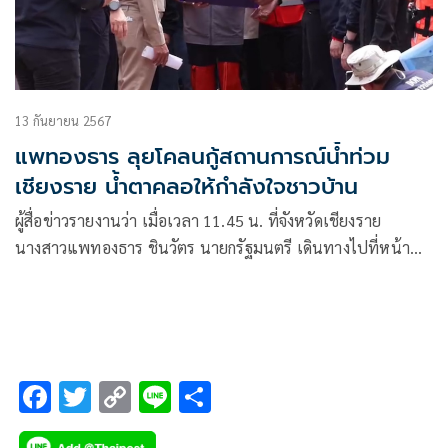
13 กันยายน 2567
แพทองธาร ลุยโคลนกู้สถานการณ์น้ำท่วม
เชียงราย น้ำตาคลอให้กำลังใจชาวบ้าน
ผู้สื่อข่าวรายงานว่า เมื่อเวลา 11.45 น. ที่จังหวัดเชียงราย
นางสาวแพทองธาร ชินวัตร นายกรัฐมนตรี เดินทางไปที่หน้า
ด่านพรมแดนแม่สาย แห่งที่ 1 อำเภอแม่สาย ด้วยรถยนต์
Toyota V ellfire สีดำ ทะเบียน
F
T
C
Li
S
ac
wi
o
n
h