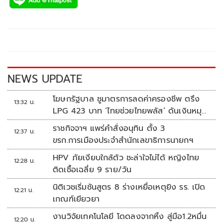
e
tt
p
e
ar
b
er
y
e
o
Li
o
n
k
k
NEWS UPDATE
โฆษกรัฐบาล ชูมาตรการลดค่าครองชีพ ตรึง
13:32 น.
LPG 423 บาท ‘ไทยช่วยไทยพลัส’ ดันเงินหมุน
แสนล้าน
ราชกิจจาฯ แพร่คำสั่งอนุทิน ตั้ง 3
12:37 น.
ขรก.การเมืองประจำสำนักเลขาธิการนายกฯ
HPV ภัยเงียบใกล้ตัว ชะล่าใจไม่ได้ หญิงไทย
12:28 น.
ติดเชื้อเฉลี่ย 9 ราย/วัน
นิติเวชเริ่มชันสูตร 8 ร่างเหยื่อเหตุยิง รร. เปิด
12:21 น.
เกณฑ์เยียวยา
งานวิจัยเทคโนโลยี โดดลงจากหิ้ง สู่มือ1.2หมื่น
12:20 น.