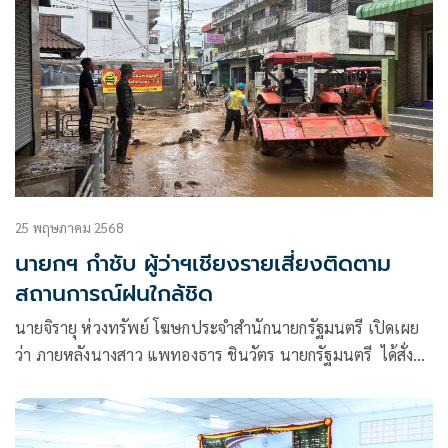
25 พฤษภาคม 2568
นายกฯ กำชับ ผู้ว่าฯเชียงรายเสี่ยงติดตาม
สถานการณ์ฝนใกล้ชิด
นายจิรายุ ห่วงทรัพย์ โฆษกประจำสำนักนายกรัฐมนตรี เปิดเผย
ว่า ภายหลังนางสาว แพทองธาร ชินวัตร นายกรัฐมนตรี ได้สั่ง
การให้นายอนุทิน ชาญวีรกูล รองนายกรัฐมนตรีและรัฐมนตรี
ว่าการกระทรวงมหาดไทย ในฐานะ ประธานคณะกรรมการ
บรรเทาสาธารณภัย เข้าไปช่วยเหลือพี่น้องประชาชนอย่างเร่ง