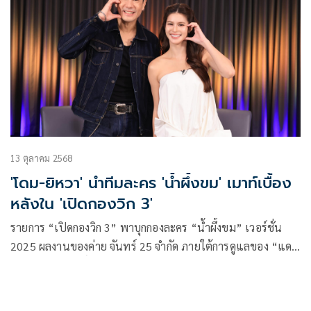
13 ตุลาคม 2568
'โดม-ยิหวา' นำทีมละคร 'น้ำผึ้งขม' เมาท์เบื้อง
หลังใน 'เปิดกองวิก 3'
รายการ “เปิดกองวิก 3” พาบุกกองละคร “น้ำผึ้งขม” เวอร์ชั่น
2025 ผลงานของค่าย จันทร์ 25 จำกัด ภายใต้การดูแลของ “แดง-
สุรางค์ เปรมปรีดิ์” ได้ผู้กำกับมากฝีมือ “วุธ-อัษฎาวุธ เหลือง
สุนทร” จาก บริษัทเพ็ญพุธ จำกัด ร่วมถ่ายทอดละครในตำนาน
ซึ่งนำมาตีความใหม่ให้เข้ากับยุคสมัยมากขึ้น โดยได้พระเอกหนุ่ม