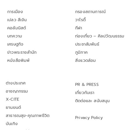
การเมือง
กรองสถานการณ์
เปลว สีเงิน
วาไรตี้
คอลัมนิสต์
กีฬา
บทความ
ท่องเที่ยว – ศิลปวัฒนธรรม
เศรษฐกิจ
ประชาสัมพันธ์
ข่าวพระราชสำนัก
ภูมิภาค
หนังสือพิมพ์
สิ่งแวดล้อม
ต่างประเทศ
PR & PRESS
อาชญากรรม
เกี่ยวกับเรา
X-CITE
ติดต่อและ สนับสนุน
ยานยนต์
สาธารณสุข-คุณภาพชีวิต
Privacy Policy
บันเทิง