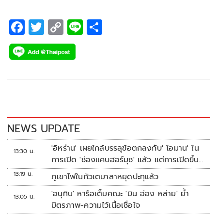
“โดม-ปกรณ์ ลัม” ประกบคู่นางเอกเจ้าน้ำตา “ยิหวา ปรียา
กานต์”
F
T
C
Li
S
ac
wi
o
n
h
e
tt
p
e
ar
b
er
y
e
o
Li
o
n
k
k
NEWS UPDATE
'อิหร่าน' เผยใกล้บรรลุข้อตกลงกับ' โอมาน' ใน
13:30 น.
การเปิด 'ช่องแคบฮอร์มุซ' แล้ว แต่การเปิดขึ้น
อยู่กับสหรัฐฯ
13:19 น.
ภูเขาไฟในกัวเตมาลาหยุดปะทุแล้ว
'อนุทิน' หารือเต็มคณะ 'มิน อ่อง หล่าย' ย้ำ
13:05 น.
มิตรภาพ-ความไว้เนื้อเชื่อใจ