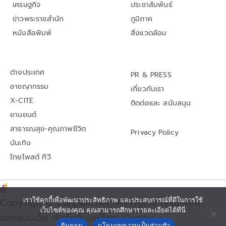
เศรษฐกิจ
ประชาสัมพันธ์
ข่าวพระราชสำนัก
ภูมิภาค
หนังสือพิมพ์
สิ่งแวดล้อม
ต่างประเทศ
PR & PRESS
อาชญากรรม
เกี่ยวกับเรา
X-CITE
ติดต่อและ สนับสนุน
ยานยนต์
สาธารณสุข-คุณภาพชีวิต
Privacy Policy
บันเทิง
ไทยโพสต์ ทีวี
Copyright© thaipost.net, All rights reserved.,
เราใช้คุกกี้เพื่อพัฒนาประสิทธิภาพ และประสบการณ์ที่ดีในการใช้
เว็บไซต์ของคุณ คุณสามารถศึกษารายละเอียดได้ที่นี่
ออกแบบเว็บ จัดทำเว็บไซต์โดย iDesign
ยินยอม
นโยบายความเป็นส่วนตัว