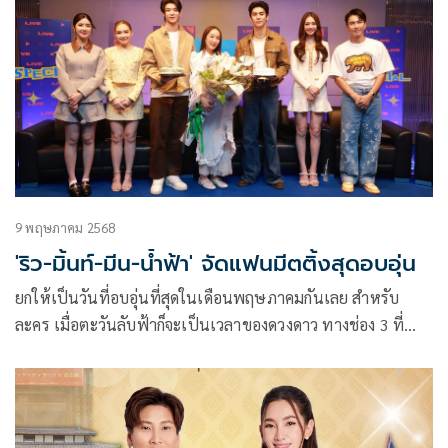
9 พฤษภาคม 2568
'ริว-มิ้นท์-มีน-น้ำฟ้า' จัดแฟนมีตติ้งสุดอบอุ่น
ยกให้เป็นวันที่อบอุ่นที่สุดในเดือนพฤษภาคมกันเลย สำหรับ
ละคร เมื่อตะวันลับฟ้าก็จะเป็นเวลาของดวงดาว ทางช่อง 3 ที่
ชวนแฟน ๆ มาร่วมสนุกในกิจกรรม Dara Live Special เมื่อ
ตะวันลับฟ้าก็จะเป็นเวลาของดวงดาว กับเหล่านักแสดง นำโดย
ริว วชิรวิชญ์, มิ้นท์ รัญชน์รวี, มีน นิชคุณ, น้ำฟ้า ธัญญภัสร์, นุ่น
สุทธิภา, มาวิน ทวีผล พร้อมด้วยผู้จัดฯ คนเก่ง ตู่-ปิยวดี มาลีนนท์