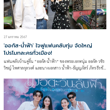
27 มกราคม 2567
'ออกัส-น้ำฟ้า' ใจฟูแฟนคลับทุ่ม จัดใหญ่
โปรโมทละครทั่วเมือง!
แฟนคลับบ้านคู่จิ้น “ออกัส-น้ำฟ้า” ของพระเอกหนุ่ม ออกัส-วชิร
วิชญ์ ไพศาลกุลวงศ์ และนางเอกสาว น้ำฟ้า-ธัญญภัสร์ ภัทรธีรชัย
เจริญ น่ารักอีกแล้ว ทุ่มจัดหนักทำโปรเจกต์ใหญ่ โปรโมทละคร
เรื่องใหม่ของคู่นี้ที่เพิ่งลงจอออกอากาศ อย่าง “รักท่วมทุ่ง” แบบ
จุก ๆ