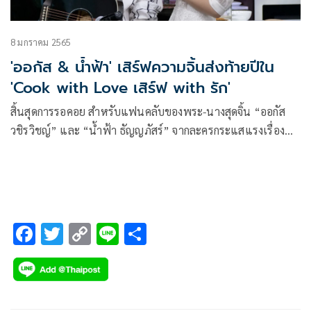
8 มกราคม 2565
'ออกัส & น้ำฟ้า' เสิร์ฟความจิ้นส่งท้ายปีใน
'Cook with Love เสิร์ฟ with รัก'
สิ้นสุดการรอคอย สำหรับแฟนคลับของพระ-นางสุดจิ้น “ออกัส
วชิรวิชญ์” และ “น้ำฟ้า ธัญญภัสร์” จากละครกระแสแรงเรื่อง
“แม่ครัวคนใหม่” ที่แฟนคลับต่างเรียกร้อง อยากที่เห็นโมเมนต์
สุดฟินร่วมกันอีกครั้ง โดยอีกไม่นานหนุ่มออกัสก็กำลังจะมีผลงาน
ละคร “ยมทูตกับภูติสาว” ให้แฟนๆได้ฟินกันแบบจุใจ แต่ตอนนี้
มาเรียกน้ำย่อยกันก่อนกับ “Cook with Love เสิร์ฟ with รัก กับ
ออกัส & น้ำฟ้า” ภายใต้โปรเจกต์ “3Plus The Moment”
F
T
C
Li
S
ac
wi
o
n
h
e
tt
p
e
ar
b
er
y
e