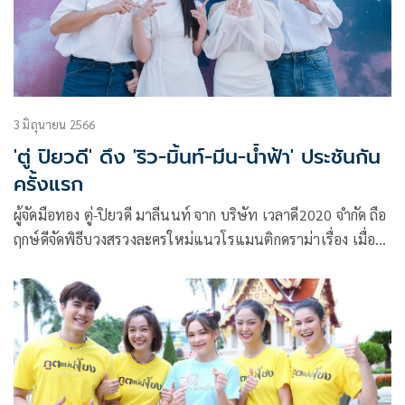
3 มิถุนายน 2566
'ตู่ ปิยวดี' ดึง 'ริว-มิ้นท์-มีน-น้ำฟ้า' ประชันกัน
ครั้งแรก
ผู้จัดมือทอง ตู่-ปิยวดี มาลีนนท์ จาก บริษัท เวลาดี2020 จำกัด ถือ
ฤกษ์ดีจัดพิธีบวงสรวงละครใหม่แนวโรแมนติกดราม่าเรื่อง เมื่อ
ตะวันลับฟ้า (ก็จะเป็นเวลาของดวงดาว) โดยได้นักแสดง ริว วชิร
วิชญ์ ประกบคู่สาว มิ้นท์ รัญชน์รวี และ มีน นิชคุณ จับคู่ น้ำฟ้า
ธัญญภัสร์ ร่วมด้วยนักแสดงอีกคับคั่ง