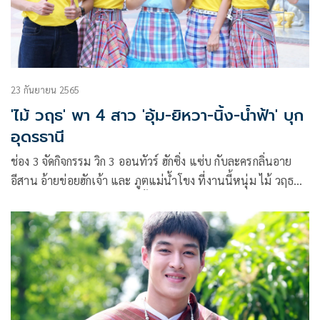
23 กันยายน 2565
'ไม้ วฤธ' พา 4 สาว 'อุ้ม-ยิหวา-นิ้ง-น้ำฟ้า' บุก
อุดรธานี
ช่อง 3 จัดกิจกรรม วิก 3 ออนทัวร์ ฮักซิ่ง แซ่บ กับละครกลิ่นอาย
อีสาน อ้ายข่อยฮักเจ้า และ ภูตแม่น้ำโขง ที่งานนี้หนุ่ม ไม้ วฤธ
ขอเป็นตัวแทนดูแลสาวสวยทั้ง 4 คน อย่าง อุ้ม อิษยา, ยิหวา
ปรียากานต์, นิ้ง ศรัณยา และ น้ำฟ้า ธัญญภัสร์ พาเช็คอินเสริม
ความปังก่อนละครจบ ที่ จ.อุดรธานี สถานที่แห่งตำนานการขอ
พรโชคลาภ งานนี้เจ้าถิ่นอย่างสาวอุ้มก็ไม่ทำให้ผิดหวัง ยกมือนำ
ไหว้ไปพร้อมกับหนุ่มไม้ เรียกว่าอิ่มบุญอิ่มใจไปตามๆ กัน