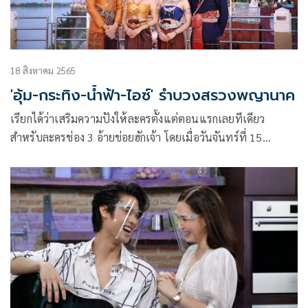
18 สิงหาคม 2565
'อุ้ม-กระทิง-น้ำฟ้า-ไอซ์' รำบวงสรวงพญานาค
เรียกได้ว่าเสริมความปังให้ละครตั้งแต่ตอนแรกเลยทีเดียว
สำหรับละครช่อง 3 อ้ายข่อยฮักเจ้า โดยเมื่อวันจันทร์ที่ 15
สิงหาคมที่ผ่านมา เป็นวันที่ละคร อ้ายข่อยฮักเจ้า ออนแอร์ตอน
แรก ด้วยเรื่องราวของละครที่เล่าถึงวิถีชีวิต ความเชื่อ และ
ประเพณีของชาวอีสาน จึงทำให้ผู้จัดละครมือทองแห่งค่ายเลิฟ
ดราม่า ไก่-วรายุฑ มิลินทจินดา ถือฤกษ์ดียามดีวันละครออนแอร์
ตอนแรก บุกถึงถิ่นอีสานจังหวัดนครพนมไปสักการะองค์พญาศรี
สัตตนาคราช ณ ลานพญาศรีสัตตนาคราช