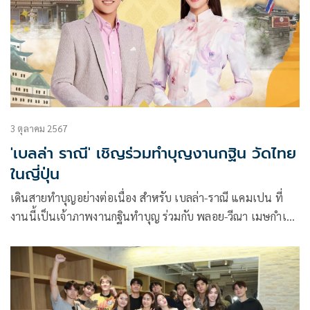
มาสัมผัส Magic Moment จัดกิจกรรมแฟนมีตติ้งสุดฟินที่ขน
ความสนุกทั้งร้อง เต้น เล่นเกมเพื่อตอกย้ำกระแสความปัง
3 ตุลาคม 2567
'เบลล่า ราณี' เชิญร่วมทำบุญงานกฐิน วัดไทย
ในญี่ปุ่น
เดินสายทำบุญอย่างต่อเนื่อง สำหรับ เบลล่า-ราณี แคมเปน ที่
งานนี้เป็นเจ้าภาพงานกฐินทำบุญ ร่วมกับ พลอย-วีณา เมษกำเห
นิดชัย ผู้จัดการส่วนตัว พร้อมด้วยเพื่อน ๆ นักแสดงช่อง 3 อย่าง จู
เนียร์ กาจบัณฑิต, แชมป์ ชนาธิป, สมิธ ภาสวิชญ์, เฟริสท์ ภารา
ดา และ น้ำฟ้า ธัญญภัสร์