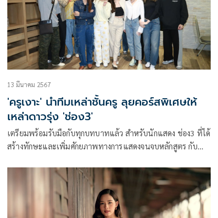
13 มีนาคม 2567
'ครูเงาะ' นำทีมเหล่าชั้นครู ลุยคอร์สพิเศษให้
เหล่าดาวรุ่ง 'ช่อง3'
เตรียมพร้อมรับมือกับทุกบทบาทแล้ว สำหรับนักแสดง ช่อง3 ที่ได้
สร้างทักษะและเพิ่มศักยภาพทางการแสดงจนจบหลักสูตร กับ
คอร์สพิเศษ “Powerful Mindset” จากเหล่าตัวแม่นักพัฒนา
ศักยภาพและครูสอนการแสดงมืออาชีพ นำทีมโดย ครูเงาะ-รส
สุคนธ์ กองเกตุ, ครูลูกแก้ว วริศรา, ครูหม่อน ณัฐชา และ ครูปั๊บ
โปะ ภูรินทร์ ร่วมกันส่งพลังบวกให้ความรู้แน่นเปี๊ยะ 6 วันเต็ม