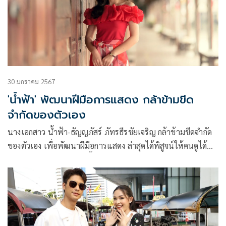
30 มกราคม 2567
'น้ำฟ้า' พัฒนาฝีมือการแสดง กล้าข้ามขีด
จำกัดของตัวเอง
นางเอกสาว น้ำฟ้า-ธัญญภัสร์ ภัทรธีรชัยเจริญ กล้าข้ามขีดจำกัด
ของตัวเอง เพื่อพัฒนาฝีมือการแสดง ล่าสุดได้พิสูจน์ให้คนดูได้
เห็นถึงความเก่งที่พัฒนาขึ้นเรื่อย ๆ กับละครฟีลกู๊ด รักท่วมทุ่ง
ค่ายเลิฟดราม่า ที่สาวน้ำฟ้า รับบทเป็น สายสมร สวยเสมอ หรือ
มะยม ทำเอาทุกคนร้องว้าวทึ่งกับความทุ่มเต็มที่จ้างร้อยเล่นล้าน
ของนางเอกคนนี้