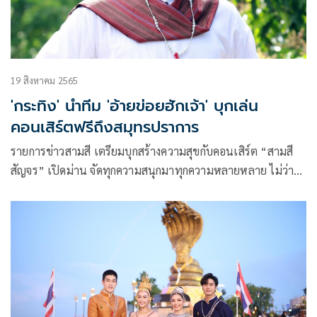
19 สิงหาคม 2565
'กระทิง' นำทีม 'อ้ายข่อยฮักเจ้า' บุกเล่น
คอนเสิร์ตฟรีถึงสมุทรปราการ
รายการข่าวสามสี เตรียมบุกสร้างความสุขกับคอนเสิร์ต “สามสี
สัญจร” เปิดม่าน จัดทุกความสนุกมาทุกความหลายหลาย ไม่ว่าจะ
นักแสดงจากช่อง 3 ศิลปิน ลูกทุ่ง สตริง และฉ่อยเพราะๆของ 3
น้า ในซุปตาร์ฉ่อยต่อยหอย มีกิจกรรมให้ร่วมสนุก พร้อมรับของที่
ระลึกกลับบ้าน