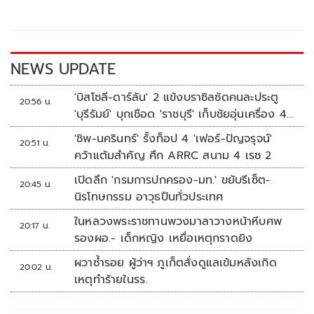
o
Li
o
n
k
k
NEWS UPDATE
'บิสโซลี-ดาร์ลัน' 2 แข้งบราซิลซัดคนละประตู
20:56 น.
'บุรีรัมย์' บุกเชือด 'ราชบุรี' เก็บชัยอุ่นเครื่อง 4
นัดรวด
'ชิพ-นครินทร์' รั้งท็อป 4 'เฟอร์-ปัญจรุจน์'
20:51 น.
คว้าแต้มสำคัญ ศึก ARRC สนาม 4 เรซ 2
เปิดลึก 'กรมการปกครอง-มท.' ขยับรีเซ็ต-
20:45 น.
นิรโทษกรรม อาวุธปืนทั่วประเทศ
ในหลวงพระราชทานพวงมาลาวางหน้าหีบศพ
20:17 น.
รองผอ.- เด็กหญิง เหยื่อเหตุกราดยิง
ผวาซ้ำรอย ผู้ว่าฯ ภูเก็ตสั่งดูแลเข้มหลังเกิด
20:02 น.
เหตุทำร้ายในรร.