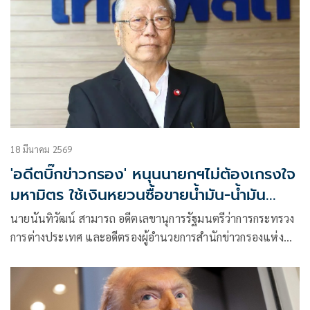
18 มีนาคม 2569
'อดีตบิ๊กข่าวกรอง' หนุนนายกฯไม่ต้องเกรงใจ
มหามิตร ใช้เงินหยวนซื้อขายน้ำมัน-น้ำมัน
รัสเซียมาทดแทน
นายนันทิวัฒน์ สามารถ อดีตเลขานุการรัฐมนตรีว่าการกระทรวง
การต่างประเทศ และอดีตรองผู้อำนวยการสำนักข่าวกรองแห่ง
ชาติ โพสต์ข้อความว่า