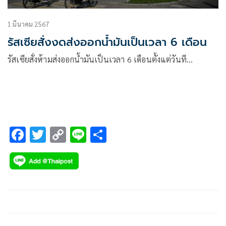
1 มีนาคม 2567
รัสเซียสั่งงดส่งออกน้ำมันเป็นเวลา 6 เดือน
รัสเซียสั่งห้ามส่งออกน้ำมันเป็นเวลา 6 เดือนตั้งแต่วันที…
F
T
C
Li
S
ac
wi
o
n
h
e
tt
p
e
ar
b
er
y
e
o
Li
o
n