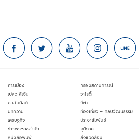
การเมือง
กรองสถานการณ์
เปลว สีเงิน
วาไรตี้
คอลัมนิสต์
กีฬา
บทความ
ท่องเที่ยว – ศิลปวัฒนธรรม
เศรษฐกิจ
ประชาสัมพันธ์
ข่าวพระราชสำนัก
ภูมิภาค
หนังสือพิมพ์
สิ่งแวดล้อม