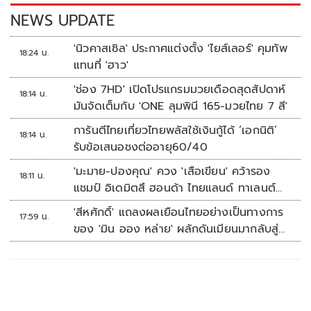
k
k
NEWS UPDATE
'นิวคาสเซิล' ประกาศแต่งตั้ง 'ไยส์เลอร์' คุมทัพ
18:24 น.
แทนที่ 'ฮาว'
'ช่อง 7HD' เปิดโปรแกรมมวยเดือดสุดสัปดาห์
18:14 น.
มันจัดเต็มกับ 'ONE ลุมพินี 165-มวยไทย 7 สี'
การันตีไทยเที่ยวไทยพลัสใช้เงินกู้ได้ ‘เอกนิติ’
18:14 น.
รับข้อเสนอชงต่ออายุ60/40
'มะมาย-ปองคุณ' ควง 'เสือเขียน' คว้ารอง
18:11 น.
แชมป์ อิเดมิตสึ ฮอนด้า ไทยแลนด์ ทาเลนต์
คัพ สนาม 3
'สีหศักดิ์' แถลงผลเยือนไทยอย่างเป็นทางการ
17:59 น.
ของ 'มิน ออง หล่าย' ผลักดันเมียนมากลับสู่
อาเซียน