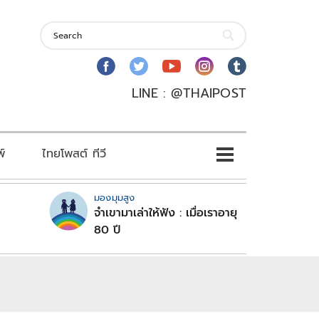
LINE : @THAIPOST
พ์
ไทยโพสต์ ทีวี
มองมุมสูง
จำเขามาเล่าให้ฟัง : เมื่อเราอายุ
80 ปี