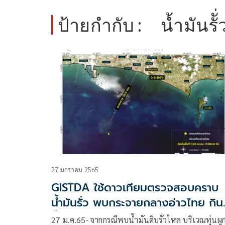
ป้ายกำกับ :
น้ำมันรัั่
27 มกราคม 2565
GISTDA ใช้ดาวเทียมตรวจสอบคราบ
น้ำมันรั่ว พบกระจายกลางอ่าวไทย กิน
พื้นที่ 2 เท่าของเกาะเสม็ด
27 ม.ค.65- จากกรณีพบน้ำมันดิบรั่วไหล บริเวณทุ่นผู