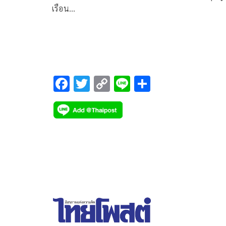
เรือน…
F
T
C
Li
S
ac
wi
o
n
h
e
tt
p
e
ar
b
er
y
e
o
Li
o
n
k
k