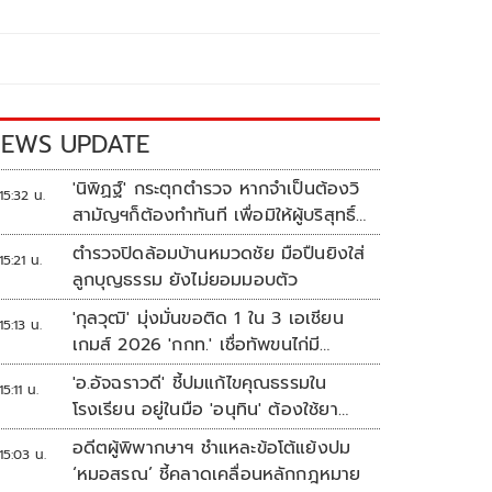
EWS UPDATE
'นิพิฏฐ์' กระตุกตำรวจ หากจำเป็นต้องวิ
15:32 น.
สามัญฯก็ต้องทำทันที เพื่อมิให้ผู้บริสุทธิ์
เสียชีวิตเพิ่ม
ตำรวจปิดล้อมบ้านหมวดชัย มือปืนยิงใส่
15:21 น.
ลูกบุญธรรม ยังไม่ยอมมอบตัว
'กุลวุฒิ' มุ่งมั่นขอติด 1 ใน 3 เอเชียน
15:13 น.
เกมส์ 2026 'กกท.' เชื่อทัพขนไก่มี
เหรียญแน่
'อ.อัจฉราวดี' ชี้ปมแก้ไขคุณธรรมใน
15:11 น.
โรงเรียน อยู่ในมือ 'อนุทิน' ต้องใช้ยา
แรงกับ ก.ศึกษา เรื่องปืนแค่ปลายเหตุ
อดีตผู้พิพากษาฯ ชำแหละข้อโต้แย้งปม
15:03 น.
‘หมอสรณ’ ชี้คลาดเคลื่อนหลักกฎหมาย