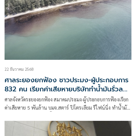
22 ธันวาคม 2568
ศาลระยองยกฟ้อง ชาวประมง-ผู้ประกอบการ
832 คน เรียกค่าเสียหายบริษัททำน้ำมันรั่วลง
ทะเล
ศาลจังหวัดระยองยกฟ้อง สมาคมประมง-ผู้ประกอบการฟ้องเรียก
ค่าเสียหาย 5 พันล้าน บมจ.สตาร์ ปิโตรเลียม รีไฟน์นิ่ง ทำน้ำมัน
รั่วหาดเเม่รำพึง ปี 65 ชี้ไม่มีพยานหลักฐานความเสียหายขาด
รายได้ ตามความจริงพิสูจน์