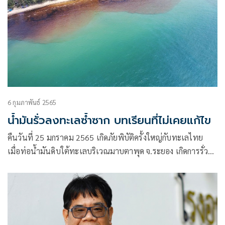
6 กุมภาพันธ์ 2565
น้ำมันรั่วลงทะเลซ้ำซาก บทเรียนที่ไม่เคยแก้ไข
คืนวันที่ 25 มกราคม 2565 เกิดภัยพิบัติครั้งใหญ่กับทะเลไทย
เมื่อท่อน้ำมันดิบใต้ทะเลบริเวณมาบตาพุด จ.ระยอง เกิดการรั่ว
ไหล บริเวณทุ่นผูกเรือน้ำลึกแบบทุ่นเดี่ยวกลางทะเลหรือจุดขน
ถ่ายน้ำมันในทะเลของบริษัท สตาร์ ปิโตรเลียม รีไฟน์นิ่ง จำกัด
(มหาชน) ซึ่งอยู่ห่างจากชายฝั่งท่าเรือมาบตาพุดไปทางทิศตะวัน
ออกเฉียงใต้ประมาณ 20 กิโลเมตร