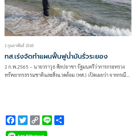
2 กุมภาพันธ์ 2565
ทส.เร่งจัดทำแผนฟื้นฟูน้ำมันรั่วระยอง
2 ก.พ.2565 – นายวราวุธ ศิลปอาชา รัฐมนตรีว่าการกระทรวง
ทรัพยากรธรรมชาติและสิ่งแวดล้อม (ทส.) เปิดเผยว่า จากกรณี
น้ำมันของบริษัท สตาร์ ปิโตรเลียม รีไฟน์นิ่ง จำกัด (มหาชน) รั่ว
ไหลในทะเล เขตการนิคมอุตสาหกรรมมาบตาพุด จ.ระยอง
หน่วยงานภายใน ทส.ยังคงติดตามสถานการณ์และปฏิบัติงาน
ร่วมกับหน่วยงานที่เกี่ยวข้องมาอย่างต่อเนื่องเพื่อแก้ไขและฟื้นฟู
ทรัพยากรธรรมชาติและสิ่งแวดล้อมให้เข้าสู่ภาวะปกติ โดยกรม
F
T
C
Li
S
ควบคุมมลพิษ (คพ.) ได้ดำเนินการติดตาม
ac
wi
o
n
h