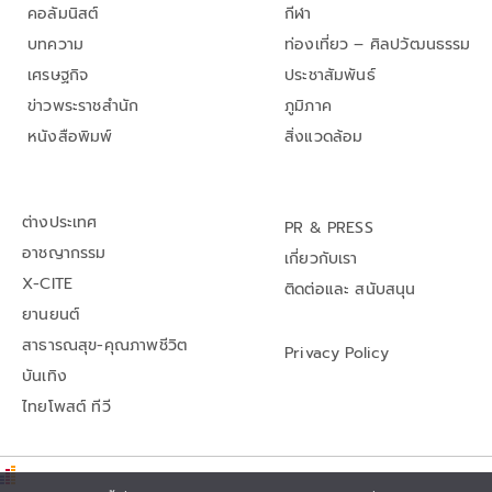
คอลัมนิสต์
กีฬา
บทความ
ท่องเที่ยว – ศิลปวัฒนธรรม
เศรษฐกิจ
ประชาสัมพันธ์
ข่าวพระราชสำนัก
ภูมิภาค
หนังสือพิมพ์
สิ่งแวดล้อม
ต่างประเทศ
PR & PRESS
อาชญากรรม
เกี่ยวกับเรา
X-CITE
ติดต่อและ สนับสนุน
ยานยนต์
สาธารณสุข-คุณภาพชีวิต
Privacy Policy
บันเทิง
ไทยโพสต์ ทีวี