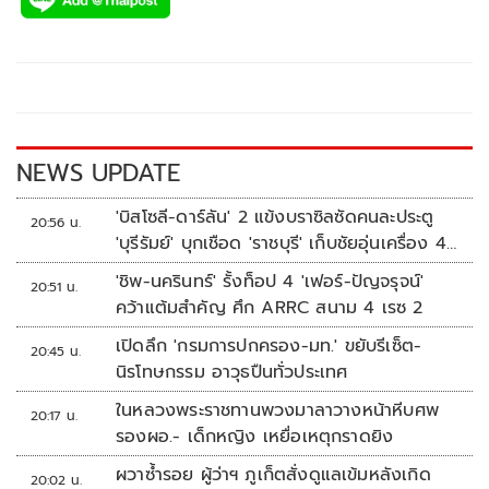
e
tt
p
e
ar
b
er
y
e
o
Li
o
n
k
k
NEWS UPDATE
'บิสโซลี-ดาร์ลัน' 2 แข้งบราซิลซัดคนละประตู
20:56 น.
'บุรีรัมย์' บุกเชือด 'ราชบุรี' เก็บชัยอุ่นเครื่อง 4
นัดรวด
'ชิพ-นครินทร์' รั้งท็อป 4 'เฟอร์-ปัญจรุจน์'
20:51 น.
คว้าแต้มสำคัญ ศึก ARRC สนาม 4 เรซ 2
เปิดลึก 'กรมการปกครอง-มท.' ขยับรีเซ็ต-
20:45 น.
นิรโทษกรรม อาวุธปืนทั่วประเทศ
ในหลวงพระราชทานพวงมาลาวางหน้าหีบศพ
20:17 น.
รองผอ.- เด็กหญิง เหยื่อเหตุกราดยิง
ผวาซ้ำรอย ผู้ว่าฯ ภูเก็ตสั่งดูแลเข้มหลังเกิด
20:02 น.