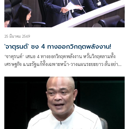
25 มีนาคม 2569
'จาตุรนต์' ชง 4 ทางออกวิกฤตพลังงาน!
‘จาตุรนต์’ เสนอ 4 ทางออกวิกฤตพลังงาน หวั่นวิกฤตลามทั้ง
เศรษฐกิจ แนะรัฐแก้ทั้งเฉพาะหน้า-วางแผนระยะยาว ลั่นอย่า
ปล่อยปชช.แบกภาระลำพัง