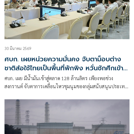
30 มีนาคม 2569
ศบก. เผยหน่วยความมั่นคง จับตาม็อบต่าง
ชาติส่อใช้ไทยเป็นพื้นที่พักพิง หวั่นชักศึกเข้า
บ้าน
ศบก. เผย มีน้ำมันเข้าสู่ตลาด 128 ล้านลิตร เพียงพอช่วง
สงกรานต์ จับตาการเคลื่อนไหวชุมนุมของกลุ่มสนับสนุนประเทศ
สหรัฐ-อิหร่าน อย่างใกล้ชิด