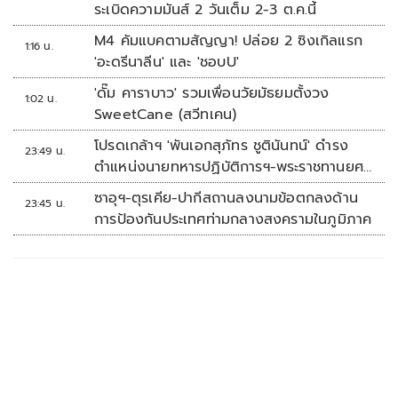
ระเบิดความมันส์ 2 วันเต็ม 2-3 ต.ค.นี้
M4 คัมแบคตามสัญญา! ปล่อย 2 ซิงเกิลแรก
1:16 น.
'อะดรีนาลีน' และ 'ชอบU'
'ดั๊ม คาราบาว' รวมเพื่อนวัยมัธยมตั้งวง
1:02 น.
SweetCane (สวีทเคน)
โปรดเกล้าฯ 'พันเอกสุภัทร ชูตินันทน์' ดำรง
23:49 น.
ตำแหน่งนายทหารปฏิบัติการฯ-พระราชทานยศ
'พลตรี'
ซาอุฯ-ตุรเคีย-ปากีสถานลงนามข้อตกลงด้าน
23:45 น.
การป้องกันประเทศท่ามกลางสงครามในภูมิภาค