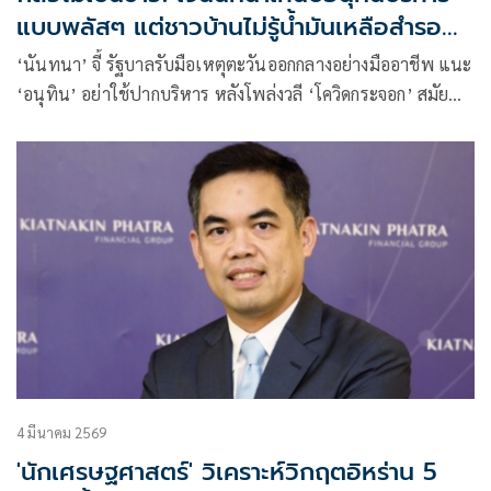
แบบพลัสๆ แต่ชาวบ้านไม่รู้น้ำมันเหลือสำรอง
เท่าไหร่
‘นันทนา’ จี้ รัฐบาลรับมือเหตุตะวันออกกลางอย่างมืออาชีพ แนะ
‘อนุทิน’ อย่าใช้ปากบริหาร หลังโพล่งวลี ‘โควิดกระจอก’ สมัย
ก่อน เหน็บบริหารแบบพลัสๆ คนยังไม่รู้น้ำมันเหลือสำรองเท่า
ไหร่
4 มีนาคม 2569
'นักเศรษฐศาสตร์' วิเคราะห์วิกฤตอิหร่าน 5