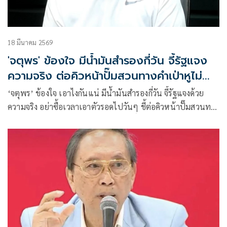
18 มีนาคม 2569
'จตุพร' ข้องใจ มีน้ำมันสำรองกี่วัน จี้รัฐแจง
ความจริง ต่อคิวหน้าปั๊มสวนทางคำเป่าหูไม่
ขาดแคลน
‘จตุพร’ ข้องใจ เอาไงกันแน่ มีน้ำมันสำรองกี่วัน จี้รัฐแจงด้วย
ความจริง อย่าซื้อเวลาเอาตัวรอดไปวันๆ ชี้ต่อคิวหน้าปั๊มสวนทาง
คำเป่าหูไม่ขาดแคลน ชม ‘ศุภจี-สีหศักดิ์’ ถึงแถลงอึกอักยังโชว์
ความคิดแก้ปัญหา ลั่นเรือโนอาห์ช่วยได้ ขอไทยตัดสินให้ดี