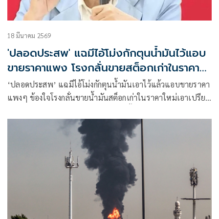
18 มีนาคม 2569
'ปลอดประสพ' แฉมีไอ้โม่งกักตุนน้ำมันไว้แอบ
ขายราคาแพง โรงกลั่นขายสต็อกเก่าในราคา
ใหม่
‘ปลอดประสพ’ แฉมีไอ้โม่งกักตุนน้ำมันเอาไว้แล้วแอบขายราคา
แพงๆ ข้องใจโรงกลั่นขายน้ำมันสต็อกเก่าในราคาใหม่เอาเปรียบ
ประชาชน ชง 9 ข้อแก้ปัญหาพลังงานทั้งระบบ