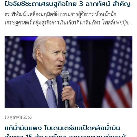
ปัจจัยชี้ชะตาเศรษฐกิจไทย 3 ฉากทัศน์ สำคัญ
ดร.พิพัฒน์ เหลืองนฤมิตชัย กรรมการผู้จัดการ หัวหน้านัก
เศรษฐศาสตร์ กลุ่มธุรกิจการเงินเกียรตินาคินภัทร โพสต์เฟซบุ๊ก
ระบุว่า
19 ตุลาคม 2565
แก้น้ำมันแพง ไบเดนเตรียมเปิดคลังน้ำมัน