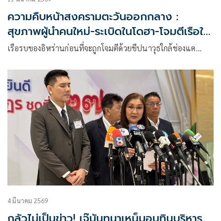
ความคืบหน้าสงครามตะวันออกกลาง :
สุขภาพผู้นำคนใหม่-ระเบิดในโดฮา-โจมตีเรือใน
ฮอร์มุซ
เรือรบของอิหร่านก่อนที่จะถูกโจมตีด้วยขีปนาวุธใกล้ช่องแค…
4 มีนาคม 2569
กลัวไม่เป็นข่าว! เจ๊นันทนาเหน็บอนุทินบริหาร