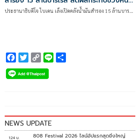
สำรอง 15 ล้านบาร์เรล ลดผลกระทบช่วงหน้า
หนาว
ประธานาธิบดีโจ ไบเดน เล็งเปิดคลังน้ำมันสำรอง 15 ล้านบาร…
F
T
C
Li
S
ac
wi
o
n
h
e
tt
p
e
ar
b
er
y
e
o
Li
o
n
k
k
NEWS UPDATE
808 Festival 2026 ไลน์อัปแรกสุดยิ่งใหญ่
1:24 น.