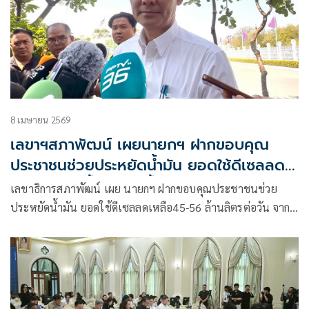
8 เมษายน 2569
เลขาฯสภาพัฒน์ เผยนายกฯ ฝากขอบคุณ
ประชาชนช่วยประหยัดน้ำมัน ยอดใช้ดีเซลลด
ฮวบ สต็อกน้ำมันเพิ่มขึ้น
เลขาธิการสภาพัฒน์ เผย นายกฯ ฝากขอบคุณประชาชนช่วย
ประหยัดน้ำมัน ยอดใช้ดีเซลลดเหลือ45-56 ล้านลิตรต่อวัน จาก
เดิม 82 ล้านลิตรต่อวัน ส่งผลสต๊อกน้ํามันเหลือเพิ่ม -ยืดเวลาใช้
นานขึ้น มั่นใจสงกรานต์น้ำมันไม่ขาด แต่ขอประชาชนประหยัด
ต่อ หวั่น สถานการณ์ตะวันออกกลาง กลับมารุนแรง