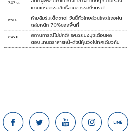
อดีตผู้พิพากษาแนะถึงเวลาผ่าตัดกฎหมายเรื่อง
7:07 น.
แดนแห่งกรรมสิทธิ์จากสวรรค์ถึงนรก!
ห้ามลืมร่มเด็ดขาด! วันนี้ทั่วไทยส่วนใหญ่เจอฝน
6:51 น.
ถล่มหนัก 70%ของพื้นที่
สถานการณ์ไม่ปกติ! รศ.ดร.นงนุชเตือนผล
6:45 น.
ตอบแทนตราสารหนี้-ดัชนีหุ้นวิ่งไปทิศเดียวกัน