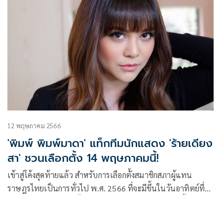
กับนางงามสาว น้ำเพชร-อิสรีย์ ธรากูพิพัฒน์
12 พฤษภาคม 2566
'พิมพ์ พิมพ์มาดา' แท็กทีมนักแสดง 'ร้ายเดียง
สา' ชวนเลือกตั้ง 14 พฤษภาคมนี้!
เข้าสู่โค้งสุดท้ายแล้ว สำหรับการเลือกตั้งสมาชิกสภาผู้แทน
ราษฎรไทยเป็นการทั่วไป พ.ศ. 2566 ที่จะมีขึ้นในวันอาทิตย์ที่
14 พฤษภาคม 2566 ตั้งแต่เวลา 08.00-17.00 น. งานนี้ ผู้จัดคน
เก่ง พิมพ์-พิมพ์มาดา บริรักษ์ศุภกร จากค่าย เมจิค อีฟ เอนเตอร์