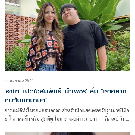
25 กันยายน 2566
'อาไท' เปิดใจสัมพันธ์ 'น้ำเพชร' ลั่น "เราอยาก
คบกับเขานานๆ"
อารมณ์ดีทั้งในจอและนอกจอ สำหรับนักแสดงตลกวัยรุ่นมากฝีมือ
อาไท กลมกิ๊ก หรือ สุภทัต โอภาส เผยผ่านรายการ “วัน เดย์ วิท
แมทธิว หนึ่งวันมันดี ตีซี้คนดัง (One Day With Matthew)” ทาง
ช่อง MONO29 เป็นที่แรก ถึงจุดเปลี่ยนชีวิตและความรักปัจจุบัน