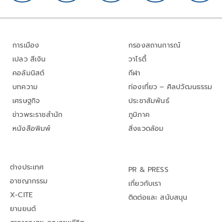
การเมือง
กรองสถานการณ์
เปลว สีเงิน
วาไรตี้
คอลัมนิสต์
กีฬา
บทความ
ท่องเที่ยว – ศิลปวัฒนธรรม
เศรษฐกิจ
ประชาสัมพันธ์
ข่าวพระราชสำนัก
ภูมิภาค
หนังสือพิมพ์
สิ่งแวดล้อม
ต่างประเทศ
PR & PRESS
อาชญากรรม
เกี่ยวกับเรา
X-CITE
ติดต่อและ สนับสนุน
ยานยนต์