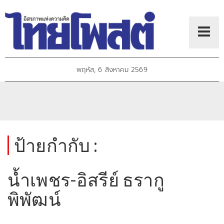
พฤหัส, 6 สิงหาคม 2569
ป้ายกำกับ :
น้ำเพชร-อิสรีย์ ธรากู
พิพัฒน์