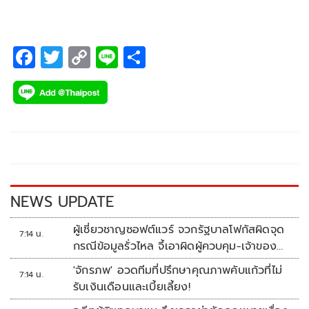
เทนเม้นท์ 2 จำกัด นำทีมนักแสดงจากละครเรื่อง “ร้ายเดียงสา”
ทางช่อง 7 เอชดี
F
T
C
Li
S
ac
wi
o
n
h
e
tt
p
e
ar
b
er
y
e
o
Li
o
n
k
k
NEWS UPDATE
ผู้เชี่ยวชาญซอฟต์แวร์ จวกรัฐบาลโฟกัสผิดจุด
7:14 น.
กรณีข้อมูลรั่วไหล จี้เอาผิดผู้ควบคุม-เจ้าของ
ระบบตามกฎหมาย PDPA
'จักรภพ' อวดทีมที่ปรึกษาคุณภาพคับแก้วที่ไม่
7:14 น.
รับเงินเดือนและเบี้ยเลี้ยง!