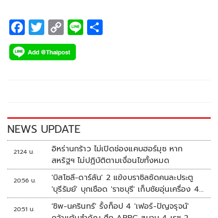
F
T
C
Li
S
ac
wi
o
n
h
e
tt
p
e
ar
b
er
y
e
o
Li
o
n
k
k
NEWS UPDATE
อิหร่านกร้าว ไม่เปิดช่องแคบฮอร์มุซ หาก
21:24 น.
สหรัฐฯ ไม่ปฏิบัติตามเงื่อนไขทั้งหมด
'บิสโซลี-ดาร์ลัน' 2 แข้งบราซิลซัดคนละประตู
20:56 น.
'บุรีรัมย์' บุกเชือด 'ราชบุรี' เก็บชัยอุ่นเครื่อง 4
นัดรวด
'ชิพ-นครินทร์' รั้งท็อป 4 'เฟอร์-ปัญจรุจน์'
20:51 น.