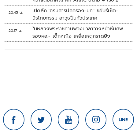
คว้าแต้มสำคัญ ศึก ARRC สนาม 4 เรซ 2
เปิดลึก 'กรมการปกครอง-มท.' ขยับรีเซ็ต-
20:45 น.
นิรโทษกรรม อาวุธปืนทั่วประเทศ
ในหลวงพระราชทานพวงมาลาวางหน้าหีบศพ
20:17 น.
รองผอ.- เด็กหญิง เหยื่อเหตุกราดยิง