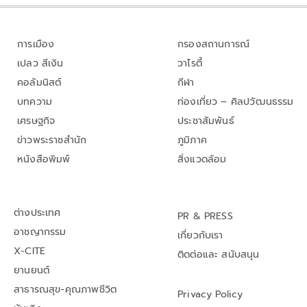
การเมือง
กรองสถานการณ์
เปลว สีเงิน
วาไรตี้
คอลัมนิสต์
กีฬา
บทความ
ท่องเที่ยว – ศิลปวัฒนธรรม
เศรษฐกิจ
ประชาสัมพันธ์
ข่าวพระราชสำนัก
ภูมิภาค
หนังสือพิมพ์
สิ่งแวดล้อม
ต่างประเทศ
PR & PRESS
อาชญากรรม
เกี่ยวกับเรา
X-CITE
ติดต่อและ สนับสนุน
ยานยนต์
สาธารณสุข-คุณภาพชีวิต
Privacy Policy