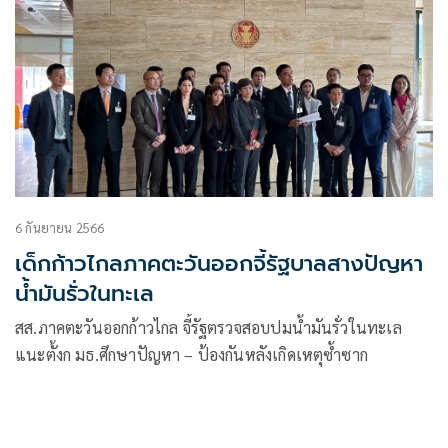
6 กันยายน 2566
เด็กก้าวไกลภาคตะวันออกจี้รัฐบาลสางปัญหา
น้ำมันรั่วในทะเล
สส.ภาคตะวันออกก้าวไกล จี้รัฐตรวจสอบปมน้ำมันรั่วในทะเล
แนะตั้งก มธ.ศึกษาปัญหา – ป้องกันหลังเกิดเหตุซ้ำซาก