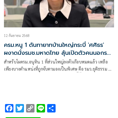
12 กันยายน 2568
ครม.หนู 1 ดันทายาทบ้านใหญ่กระบี่ 'ศศิธร'
ผงาดนั่งรมช.มหาดไทย ลุ้นเปิดตัวคนนอกรม
ว.ยุติธรรม
สำหรับโผครม.อนุทิน 1 ที่ส่วนใหญ่ลงตัวเกือบหมดแล้ว เหลือ
เพียงบางตำแหน่งที่ถูกจับตามองเป็นพิเศษ คือ รมว.ยุติธรรม ที่มี
รายงานข่าวว่า จะเปิดตัวเป็นคนนอกเร็วๆนี้นั้น หลังจากก่อน
หน้านี้มีชื่อของพล.ต.ท.ชาญชัย พงษ์พิชิตกุล อดีตรองผบช.ภาค3
แต่ล่าสุด มีชื่อพล.ต.ท.รุทธพล เนาวรัตน์ อดีตรองผบช.ภาค 3
ขยับมาเป็นแคนดิเดต
F
T
C
Li
S
ac
wi
o
n
h