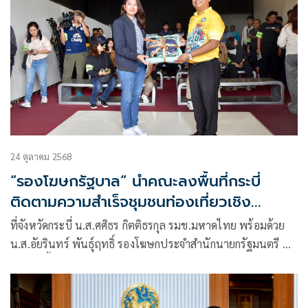
24 ตุลาคม 2568
“รองโฆษกรัฐบาล“ นำคณะลงพื้นที่กระบี่
ติดตามความสำเร็จชุมชนท่องเที่ยวเชิง
สร้างสรรค์ - ถ่ายทอดภูมิปัญญาท้องถิ่น
ที่จังหวัดกระบี่ น.ส.ศศิธร กิตติธรกุล รมช.มหาดไทย พร้อมด้วย
น.ส.อัยรินทร์ พันธุ์ฤทธิ์ รองโฆษกประจำสำนักนายกรัฐมนตรี นำ
คณะลงพื้นที่ จ.กระบี่ โดยนายสมศักดิ์ กิตติธรกุล หรือ “โกหงวน”
นายก อบจ.กระบี่ และนายกิตติ กิตติธรกุล สส.กระบี่