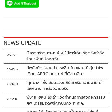
e
tt
p
e
ar
b
er
y
e
o
Li
o
n
k
k
NEWS UPDATE
“โครงสร้างเก่า-คนใหม่”บีอาร์เอ็น รัฐตรึงกำลัง
0:01 น.
รักษาพื้นที่ปลอดภัย
ทัพนักบิด 'ฮอนด้า เรซซิ่ง ไทยแลนด์' ลุ้นล่าโพ
20:43 น.
เดียม ARRC สนาม 4 ที่มัลดาลิกา
‘ศุภมาส’ สั่งเข้มตรวจคลินิกเสริมความงาม ย้ำ
20:32 น.
โฆษณาราคาต้องจ่ายจริง
พี่ชาย 'ฮลุน โซโล่' แจ้งกำหนดการสวดอภิธรรม
20:12 น.
ศพ เตรียมจัดพิธีฌาปนกิจ 11 ส.ค.