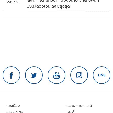
'ลลิดา' โต้ 'รักชนก' ปมงบน้ำบาดาล ชี้พื้นที่
20:07 น.
ปชน.ได้วงเงินเฉลี่ยสูงสุด
การเมือง
กรองสถานการณ์
เปลว สีเงิน
วาไรตี้