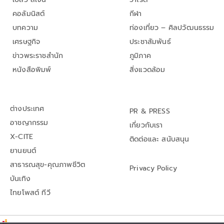
คอลัมนิสต์
กีฬา
บทความ
ท่องเที่ยว – ศิลปวัฒนธรรม
เศรษฐกิจ
ประชาสัมพันธ์
ข่าวพระราชสำนัก
ภูมิภาค
หนังสือพิมพ์
สิ่งแวดล้อม
ต่างประเทศ
PR & PRESS
อาชญากรรม
เกี่ยวกับเรา
X-CITE
ติดต่อและ สนับสนุน
ยานยนต์
สาธารณสุข-คุณภาพชีวิต
Privacy Policy
บันเทิง
ไทยโพสต์ ทีวี