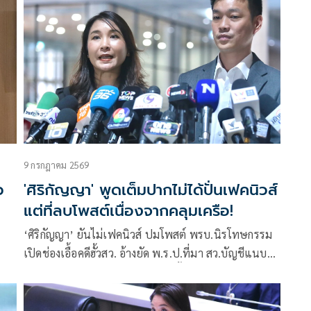
บริหาร-นิติบัญญัติ วอนคุ้มครองเด็ก แต่เรียกร้องให้ริเริ่ม
แก้ไขมาตรา 112 พ่วงปล่อยผู้ต้องหาคดีหมิ่นทุกราย
9 กรกฎาคม 2569
ว
'ศิริกัญญา' พูดเต็มปากไม่ได้ปั่นเฟคนิวส์
แต่ที่ลบโพสต์เนื่องจากคลุมเครือ!
‘ศิริกัญญา’ ยันไม่เฟคนิวส์ ปมโพสต์ พรบ.นิรโทษกรรม
เปิดช่องเอื้อคดีฮั้วสว. อ้างยัด พ.ร.ป.ที่มา สว.บัญชีแนบ
ท้าย ด้าน ‘เท้ง’ จวกสุดอำมหิตตัดทิ้งกลไก กก.ทำแผนหา
ทางออกเซฟคนไม่เจตนาละเมิด 112
อ