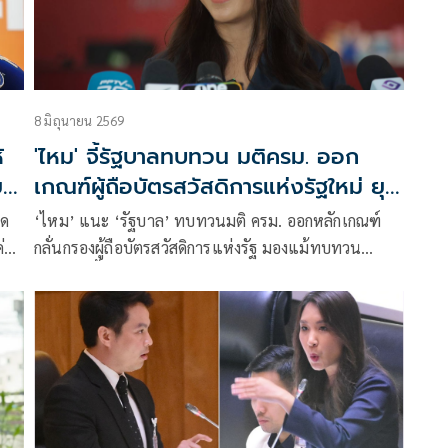
8 มิถุนายน 2569
้
'ไหม' จี้รัฐบาลทบทวน มติครม. ออก
ย
เกณฑ์ผู้ถือบัตรสวัสดิการแห่งรัฐใหม่ ยุติ
ความสับสน
าด
‘ไหม’ แนะ ‘รัฐบาล’ ทบทวนมติ ครม. ออกหลักเกณฑ์
่า
กลั่นกรองผู้ถือบัตรสวัสดิการแห่งรัฐ มองแม้ทบทวน
เฉพาะปีนี้ แต่รอบภาษีปีหน้าต้องมาลุ้นกันอีก