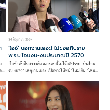
สาธารณะพุ่งทะลุ 70%
24 มิถุนายน 2569
ต
'ไอซ์' บอกงานเยอะ! ไม่ขออภิปราย
พ.ร.บ.โอนงบ-งบประมาณปี 2570
อน
‘ไอซ์’ ดับฝันสาวกส้ม เผยรอบนี้ไม่ได้อภิปราย ‘ร่างโอน
งจะ
งบ-งบ70’ เหตุงานเยอะ เปิดทางให้หน้าใหม่ ยัน ‘ไหม’
้ำ
ยังคุมเนื้อหาเข้มข้นเหมือนเดิม