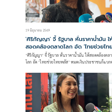
19 มิถุนายน 2569
'ศิริกัญญา' จี้ รัฐบาล หั่นราคาน้ำมัน ให
สอดคล้องตลาดโลก อัด 'ไทยช่วยไท
พลัส' ไม่ยั่งยืน
‘ศิริกัญญา’ จี้ รัฐบาล หั่นราคาน้ำมัน ให้สอดคล้องตล
โลก อัด ‘ไทยช่วยไทยพลัส’ หมดเงินประชาชนก็แบกค
ครองชีพสาหัสเหมือนเดิม