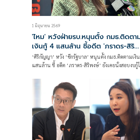
1 มิถุนายน 2569
'ไหม' หวังฝ่ายรบ.หนุนตั้ง กมธ.ติดตา
เงินกู้ 4 แสนล้าน ชี้อดีต 'ภราดร-สิริ
พงษ์' เคยนั่งสอบงบกู้โควิด
‘ศิริกัญญา’ หวัง ‘ซีกรัฐบาล’ หนุนตั้ง กมธ.ติดตามเงินก
แสนล้าน ชี้ อดีต ‘ภราดร-สิริพงษ์’ ยังเคยนั่งสอบงบกู้
วิด ย้อน ‘ภูมิใจไทย’ ไม่มีเหตุผลปัดตก