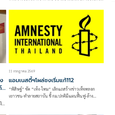
เหน็บรัฐอ้างงบไม่พอแต่ยังเดินหน้าโครงการ
11 กรกฎาคม 2569
พง
แอมเนสตี้ฯโผล่ชงเริ่มแก้112
์
“พิสิษฐ์” ซัด “เท้ง-ไหม” เลิกแถสร้างข่าวเท็จหลอก
เยาวชน-ทำลายสถาบัน ชี้ กม.ปกติมีแผนฟื้นฟู-ล้าง
ประวัติความผิดเด็กอยู่แล้ว เลิกยึดติด 2475 “แอมเน
งิน
สตี้ฯ” โผล่พร้อมองค์กร 3 นิ้ว ทำหนังสือถึงประมุขฝ่าย
่น-