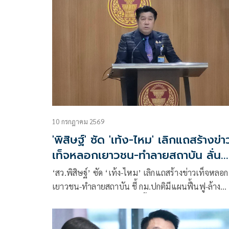
ประตูหนีไฟ 2 แสน
10 กรกฎาคม 2569
'พิสิษฐ์' ซัด 'เท้ง-ไหม' เลิกแถสร้างข่า
เท็จหลอกเยาวชน-ทำลายสถาบัน ลั่น
สว.ดับไฟแต่ต้นลม
‘สว.พิสิษฐ์’ ซัด ‘เท้ง-ไหม’ เลิกแถสร้างข่าวเท็จหลอก
เยาวชน-ทำลายสถาบัน ชี้ กม.ปกติมีแผนฟื้นฟู-ล้าง
ประวัติความผิดเด็กอยู่แล้ว จี้จุด ‘ลัทธิส้ม’ เลิกยึดติด
2475 บอก ยันวุฒิสภาต้องการดับไฟแต่ต้นลมก่อนไฟ
ไหม้บ้านทั้งหลัง จวก อย่าทำเพจพรรคให้เป็นเพจไอโ