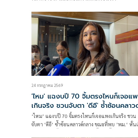
24 กรกฎาคม 2569
'ไหม' แฉงบปี 70 จิ้มตรงไหนก็เจอแ
เกินจริง ชวนจับตา 'ดีอี' ซ้ำซ้อนคลาวด
กลาง
‘ไหม’ แฉงบปี 70 จิ้มตรงไหนก็เจอแพงเกินจริง ชวน
จับตา ‘ดีอี‘ ซ้ำซ้อนคลาวด์กลาง ขณะที่พบ ’พม.‘ หั่นเ
คนพิการแต่ตั้งงบ Data Center ซื้อเก้าอี้ตัวละ 1.5 หมื