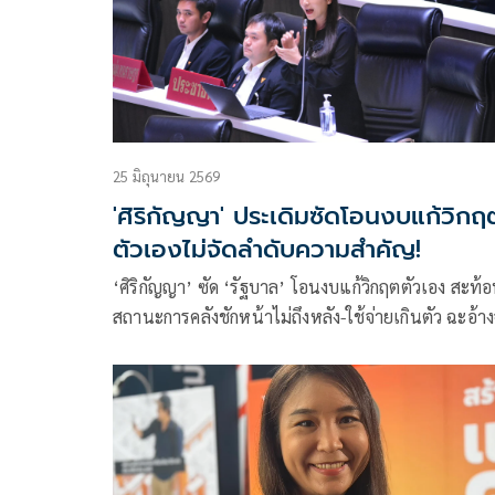
25 มิถุนายน 2569
'ศิริกัญญา' ประเดิมซัดโอนงบแก้วิกฤ
ตัวเองไม่จัดลำดับความสำคัญ!
‘ศิริกัญญา’ ซัด ‘รัฐบาล’ โอนงบแก้วิกฤตตัวเอง สะท้
สถานะการคลังชักหน้าไม่ถึงหลัง-ใช้จ่ายเกินตัว ฉะอ้า
นำเงินไปรองรับภัยพิบัติ แต่ตัดงบแผนบริหารจัดการน
ถามจัดลำดับความสำคัญหรือไม่