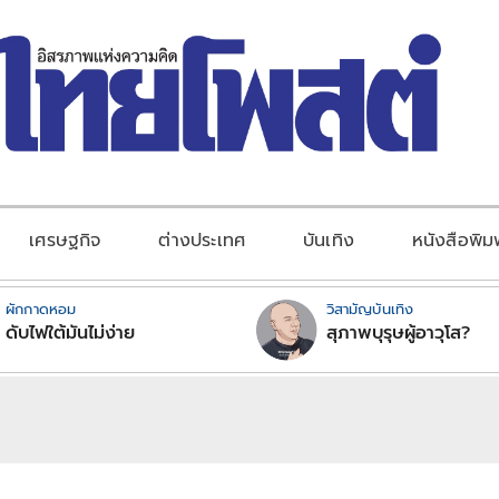
เศรษฐกิจ
ต่างประเทศ
บันเทิง
หนังสือพิม
ผักกาดหอม
วิสามัญบันเทิง
ดับไฟใต้มันไม่ง่าย
สุภาพบุรุษผู้อาวุโส?