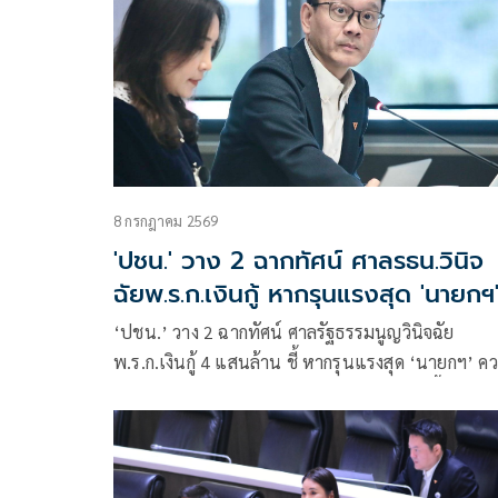
เน้นยอดไลก์ ยอดแชร์ โพสต์สะใจแล้วลบ โดยไม่เน้นข
กฎหมาย
8 กรกฎาคม 2569
'ปชน.' วาง 2 ฉากทัศน์ ศาลรธน.วินิจ
ฉัยพ.ร.ก.เงินกู้ หากรุนแรงสุด 'นายกฯ
ควรยุบสภา-ลาออก
‘ปชน.’ วาง 2 ฉากทัศน์ ศาลรัฐธรรมนูญวินิจฉัย
พ.ร.ก.เงินกู้ 4 แสนล้าน ชี้ หากรุนแรงสุด ‘นายกฯ’ ค
ยุบสภา-ลาออก ด้าน ‘วีระยุทธ’ หวั่นเกิดแร้งทึ้งชิงใช้เ
ส่วนที่2 หากพ.ร.ก.ผ่าน หลังพบไร้โรดแมพเปลี่ยนผ่า
พลังงาน เสี่ยงเกิดเบี้ยหัวแตก ยัดไส้-สอดไส้โครงการ