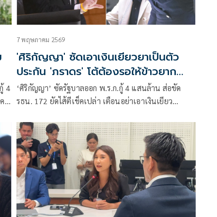
7 พฤษภาคม 2569
ม
'ศิริกัญญา' ซัดเอาเงินเยียวยาเป็นตัว
ประกัน 'ภราดร' โต้ต้องรอให้ข้าวยาก
หมากแพงเหรอ
ู้ 4
‘ศิริกัญญา’ ซัดรัฐบาลออก พ.ร.ก.กู้ 4 แสนล้าน ส่อขัด
โค
รธน. 172 ยัดไส้ตีเช็คเปล่า เตือนอย่าเอาเงินเยียว
ยาปชช.เป็นตัวประกัน ด้าน ‘ภราดร’ ย้ำจำเป็นต้องกู้
รับมือพิษสงคราม ย้ำออก พ.ร.ก.ไม่ขัดรธน.