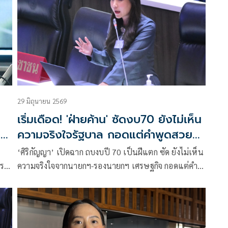
้อ
29 มิถุนายน 2569
เริ่มเดือด! 'ฝ่ายค้าน' ซัดงบ70 ยังไม่เห็น
'
ความจริงใจรัฐบาล กอดแต่คำพูดสวยหรู
รักษาวินัยการเงินการคลัง
‘ศิริกัญญา’ เปิดฉาก ถบงบปี 70 เป็นฝีแตก ซัด ยังไม่เห็น
วร
ความจริงใจจากนายกฯ-รองนายกฯ เศรษฐกิจ กอดแต่คำ
งิน
พูดสวยหรูรักษาวินัยการเงินการคลัง ภูมิใจบริษัทจัดอัน
น
ดับเครดิตเรตติ้งเพิ่มเอาท์ลุค ปัญหาเรื้อรังซ่อนใต้พรมยัง
ไม่แก้ งบรายจ่ายสูงขึ้นแต่งบลงทุนกลับถูกตัด ชี้ ปีนี้เดิม
พันสูง หากสถานการณ์โลกไม่เป็นไปตามคาด หวั่นหนี้