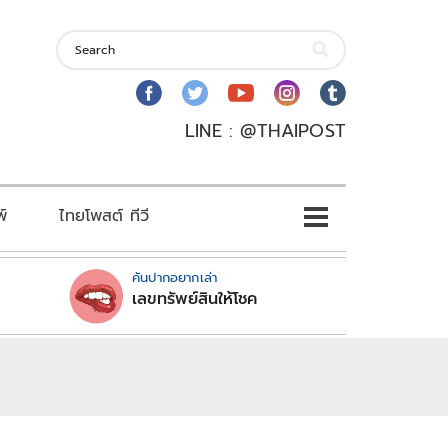
LINE : @THAIPOST
พ์
ไทยโพสต์ ทีวี
คันปากอยากเล่า
เลขทรัพย์สินให้โชค