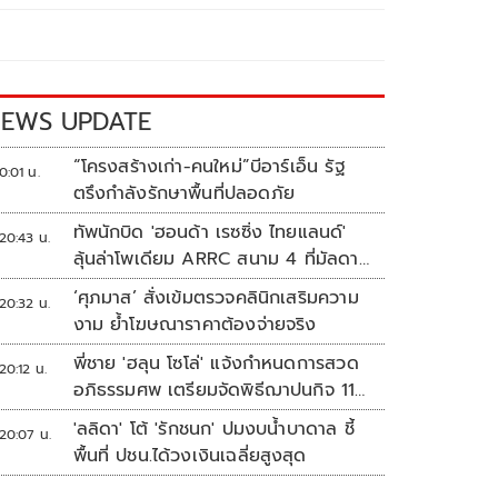
EWS UPDATE
“โครงสร้างเก่า-คนใหม่”บีอาร์เอ็น รัฐ
0:01 น.
ตรึงกำลังรักษาพื้นที่ปลอดภัย
ทัพนักบิด 'ฮอนด้า เรซซิ่ง ไทยแลนด์'
20:43 น.
ลุ้นล่าโพเดียม ARRC สนาม 4 ที่มัลดาลิ
กา
‘ศุภมาส’ สั่งเข้มตรวจคลินิกเสริมความ
20:32 น.
งาม ย้ำโฆษณาราคาต้องจ่ายจริง
พี่ชาย 'ฮลุน โซโล่' แจ้งกำหนดการสวด
20:12 น.
อภิธรรมศพ เตรียมจัดพิธีฌาปนกิจ 11
ส.ค.
'ลลิดา' โต้ 'รักชนก' ปมงบน้ำบาดาล ชี้
20:07 น.
พื้นที่ ปชน.ได้วงเงินเฉลี่ยสูงสุด