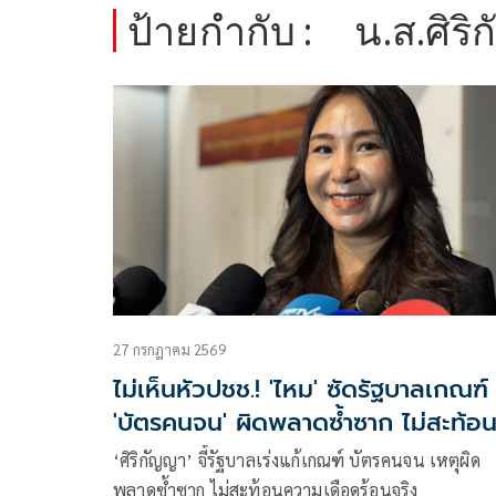
ป้ายกำกับ :
น.ส.ศิริ
27 กรกฎาคม 2569
ไม่เห็นหัวปชช.! 'ไหม' ซัดรัฐบาลเกณฑ์
'บัตรคนจน' ผิดพลาดซ้ำซาก ไม่สะท้อ
ความเดือดร้อนจริง
‘ศิริกัญญา’ จี้รัฐบาลเร่งแก้เกณฑ์ บัตรคนจน เหตุผิด
พลาดซ้ำซาก ไม่สะท้อนความเดือดร้อนจริง