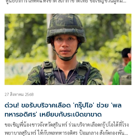
ศูนย์บริการโลหิตแห่งชาติ สภากาชาดไทย ขอเชิญชวนผู้ที่มี…
27 สิงหาคม 2568
ด่วน! ขอรับบริจาคเลือด 'กรุ๊ปโอ' ช่วย 'พล
ทหารอดิศร' เหยียบกับระเบิดขาขาด
ขอเชิญพี่น้องชาวจังหวัดสุรินทร์ ร่วมบริจาคเลือดกรุ๊ปโอได้ที่โรง
พยาบาลสุรินทร์ ให้กับพลทหารอดิศร ป้อมกลาง สังกัดกองพัน