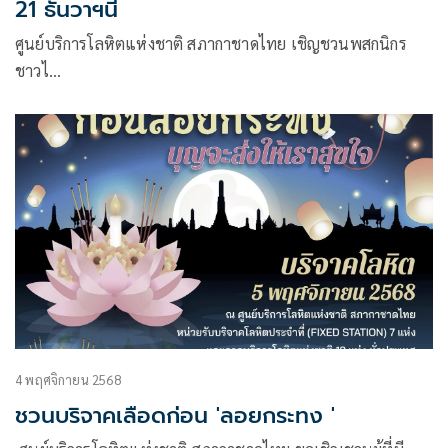
21 ธันวาฯนี้
ศูนย์บริการโลหิตแห่งชาติ สภากาชาดไทย เชิญชวนพสกนิกร
ชาวไ…
4 พฤศจิกายน 2568
ชวนบริจาคเลือดก่อน 'ลอยกระทง '