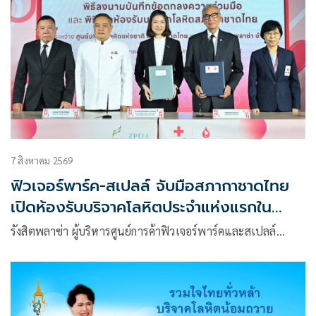
7 สิงหาคม 2569
ฟิวเจอร์พาร์ค-สเปลล์ จับมือสภากาชาดไทย
เปิดห้องรับบริจาคโลหิตประจำแห่งแรกใน
ศูนย์การค้าปทุมธานี
รังสิตพลาซ่า ผู้บริหารศูนย์การค้าฟิวเจอร์พาร์คและสเปลล์…