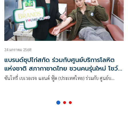
24 มกราคม 2568
แบรนด์ซุปไก่สกัด ร่วมกับศูนย์บริการโลหิต
แห่งชาติ สภากาชาดไทย ชวนคนรุ่นใหม่ โชว์
พลังแห่งการให้ ผ่านการบริจาคเลือด
ซันโทรี่ เบเวอเรจ แอนด์ ฟู้ด (ประเทศไทย) ร่วมกับ ศูนย์บ…