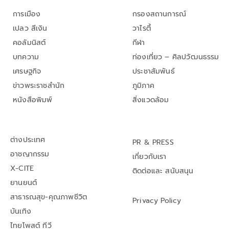
การเมือง
กรองสถานการณ์
เปลว สีเงิน
วาไรตี้
คอลัมนิสต์
กีฬา
บทความ
ท่องเที่ยว – ศิลปวัฒนธรรม
เศรษฐกิจ
ประชาสัมพันธ์
ข่าวพระราชสำนัก
ภูมิภาค
หนังสือพิมพ์
สิ่งแวดล้อม
ต่างประเทศ
PR & PRESS
อาชญากรรม
เกี่ยวกับเรา
X-CITE
ติดต่อและ สนับสนุน
ยานยนต์
สาธารณสุข-คุณภาพชีวิต
Privacy Policy
บันเทิง
ไทยโพสต์ ทีวี