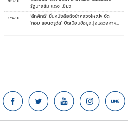
18:37 น.
รัฐบาลส้ม แดง เขียว
'สีหศักดิ์' ยื่นหนังสือถึงข้าหลวงใหญ่ฯ ซัด
17:47 น.
'ทอม แอนดรูว์ส' บิดเบือนข้อมูลมุ่งแสวงหาผล
ประโยชน์ทางการเมือง