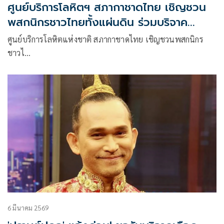
ศูนย์บริการโลหิตฯ สภากาชาดไทย เชิญชวน
พสกนิกรชาวไทยทั้งแผ่นดิน ร่วมบริจาค
โลหิต โครงการ ' น้อมถวายเจ้าฟ้าพัชรกิติยา
ศูนย์บริการโลหิตแห่งชาติ สภากาชาดไทย เชิญชวนพสกนิกร
ภา ฯ'
ชาวไ…
6 มีนาคม 2569