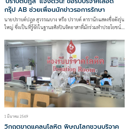
'ปราบต์ปฎล' แจ้งด่วน! ขอรับบริจาคเลือด
กรุ๊ป AB ช่วยเพื่อนนักข่าวรอการรักษา
นายปราบต์ปฎล สุวรรณบาง หรือ ปราบต์ ดารานักแสดงชื่อดังรุ่น
ใหญ่ ซึ่งเป็นที่รู้จักในฐานะศิลปินจิตอาสาที่มักร่วมทำประโยชน์
เพื่อสังคมอย่างสม่ำเสมอ ได้โพสต์ข้อความผ่านเฟซบุ๊กว่า
1 มีนาคม 2569
วิกฤตขาดแคลนโลหิต พิษณุโลกชวนบริจาค