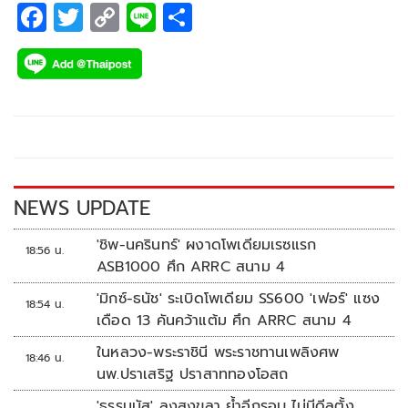
F
T
C
Li
S
ac
wi
o
n
h
e
tt
p
e
ar
b
er
y
e
o
Li
o
n
k
k
NEWS UPDATE
'ชิพ-นครินทร์' ผงาดโพเดียมเรซแรก
18:56 น.
ASB1000 ศึก ARRC สนาม 4
'มิกซ์-ธนัช' ระเบิดโพเดียม SS600 'เฟอร์' แซง
18:54 น.
เดือด 13 คันคว้าแต้ม ศึก ARRC สนาม 4
ในหลวง-พระราชินี พระราชทานเพลิงศพ
18:46 น.
นพ.ปราเสริฐ ปราสาททองโอสถ
'ธรรมนัส' ลงสงขลา ย้ำอีกรอบ ไม่มีดีลตั้ง