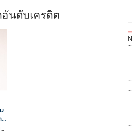
ดอันดับเครดิต
N
าม
ภาพ
ุ้…