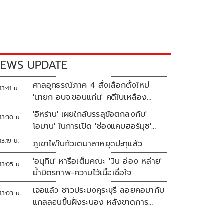
EWS UPDATE
ศาลอุทธรณ์ภาค 4 สั่งเลือกตั้งใหม่
13:41 น.
'นายก อบจ.ขอนแก่น' คดีใบเหลือง
'วัฒนา ช่างเหลา'
'อิหร่าน' เผยใกล้บรรลุข้อตกลงกับ'
13:30 น.
โอมาน' ในการเปิด 'ช่องแคบฮอร์มุซ'
แล้ว แต่การเปิดขึ้นอยู่กับสหรัฐฯ
13:19 น.
ภูเขาไฟในกัวเตมาลาหยุดปะทุแล้ว
'อนุทิน' หารือเต็มคณะ 'มิน อ่อง หล่าย'
13:05 น.
ย้ำมิตรภาพ-ความไว้เนื้อเชื่อใจ
เจอแล้ว ชาวประมงคุระบุรี ลอยคอมากับ
13:03 น.
แกลลอนขึ้นฝั่งระนอง หลังขาดการ
ติดต่อหลายวัน