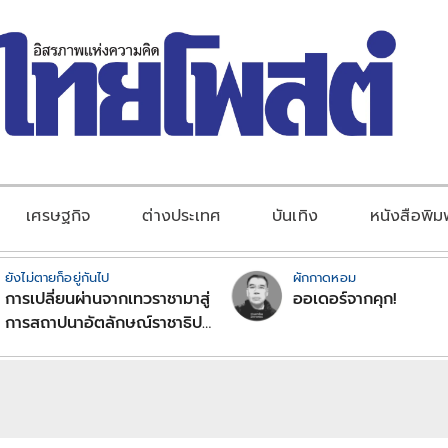
เศรษฐกิจ
ต่างประเทศ
บันเทิง
หนังสือพิม
ยังไม่ตายก็อยู่กันไป
ผักกาดหอม
การเปลี่ยนผ่านจากเทวราชามาสู่
ออเดอร์จากคุก!
การสถาปนาอัตลักษณ์ราชาธิป
ไตยแบบพุทธศาสนาในพระไตร
ปิฏก : สามัญผลสูตรในฐานะ
ทฤษฎีขีดจำกัดของอำนาจรัฐ
เหนือแรงงานและทรัพย์สิน