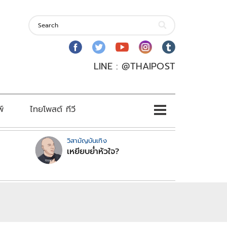
LINE : @THAIPOST
พ์
ไทยโพสต์ ทีวี
วิสามัญบันเทิง
เหยียบย่ำหัวใจ?