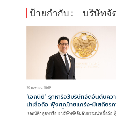
ป้ายกำกับ :
บริษัทจั
20 เมษายน 2569
‘เอกนิติ’ รุกหารือ3บริษัทจัดอันดับคว
น่าเชื่อถือ ฟุ้งศก.ไทยแกร่ง-มีเสถียร
เงินสำรองเต็มปี๊บ
‘เอกนิติ’ ลุยหารือ 3 บริษัทจัดอันดับความน่าเชื่อถือ ฟ