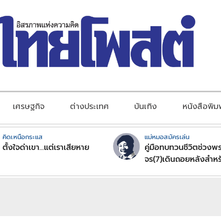
เศรษฐกิจ
ต่างประเทศ
บันเทิง
หนังสือพิม
คิดเหนือกระแส
แม่หมอสมัครเล่น
ตั้งใจด่าเขา...แต่เราเสียหาย
คู่มือทบทวนชีวิตช่วงพร
จร(7)เดินถอยหลังสำหร
ลัคนาราศีตอนที่2