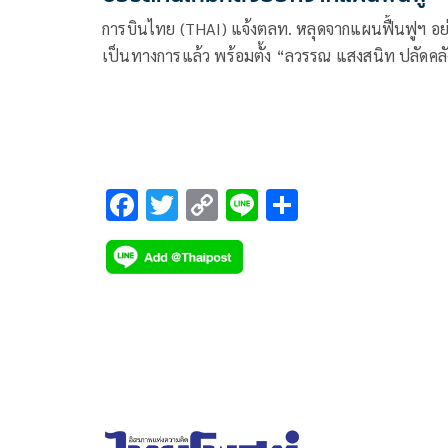
การบินไทย (THAI) แจ้งตลท. หลุดจากแผนฟื้นฟูฯ อย
เป็นทางการแล้ว พร้อมตั้ง “ลวรรณ แสงสนิท ปลัดคล
เป็นประธานบอร์ดคนใหม่
F
T
C
Li
S
ac
wi
o
n
h
e
tt
p
e
ar
b
er
y
e
o
Li
o
n
k
k