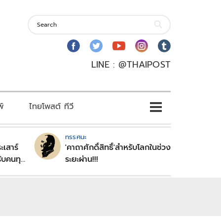
LINE : @THAIPOST
พ์
ไทยโพสต์ ทีวี
ทรรศนะ
ะเสาร์
'คาถาศักดิ์สิทธิ์'สำหรับโลกในช่วง
ับคนทุก
ระยะผ่าน!!!