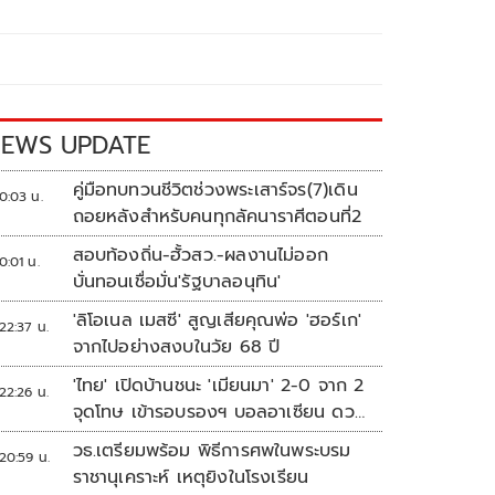
EWS UPDATE
คู่มือทบทวนชีวิตช่วงพระเสาร์จร(7)เดิน
0:03 น.
ถอยหลังสำหรับคนทุกลัคนาราศีตอนที่2
สอบท้องถิ่น-ฮั้วสว.-ผลงานไม่ออก
0:01 น.
บั่นทอนเชื่อมั่น'รัฐบาลอนุทิน'
'ลิโอเนล เมสซี' สูญเสียคุณพ่อ 'ฮอร์เก'
22:37 น.
จากไปอย่างสงบในวัย 68 ปี
'ไทย' เปิดบ้านชนะ 'เมียนมา' 2-0 จาก 2
22:26 น.
จุดโทษ เข้ารอบรองฯ บอลอาเซียน ดวล
'สิงคโปร์'
วธ.เตรียมพร้อม พิธีการศพในพระบรม
20:59 น.
ราชานุเคราะห์ เหตุยิงในโรงเรียน