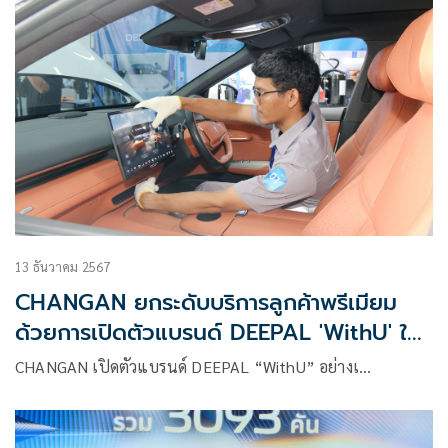
13 ธันวาคม 2567
CHANGAN ยกระดับบริการลูกค้าพรีเมียม
ด้วยการเปิดตัวแบรนด์ DEEPAL 'WithU' ใน
ประเทศไทย
CHANGAN เปิดตัวแบรนด์ DEEPAL “WithU” อย่างเ…