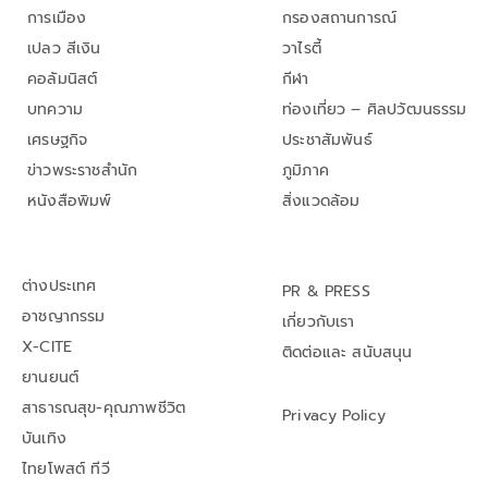
การเมือง
กรองสถานการณ์
เปลว สีเงิน
วาไรตี้
คอลัมนิสต์
กีฬา
บทความ
ท่องเที่ยว – ศิลปวัฒนธรรม
เศรษฐกิจ
ประชาสัมพันธ์
ข่าวพระราชสำนัก
ภูมิภาค
หนังสือพิมพ์
สิ่งแวดล้อม
ต่างประเทศ
PR & PRESS
อาชญากรรม
เกี่ยวกับเรา
X-CITE
ติดต่อและ สนับสนุน
ยานยนต์
สาธารณสุข-คุณภาพชีวิต
Privacy Policy
บันเทิง
ไทยโพสต์ ทีวี