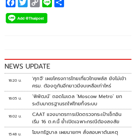
F
T
C
Li
S
ac
wi
o
n
h
e
tt
p
e
ar
b
er
y
e
o
Li
o
n
k
k
NEWS UPDATE
'ศุภจี' เผยโครงการไทยเที่ยวไทยพลัส ยังไม่เข้า
16:20 น.
ครม. ต้องดูกันอีกยาวมีงบเหลือเท่าไหร่
‘พิพัฒน์’ ถอดโมเดล ‘Moscow Metro’ ยก
16:05 น.
ระดับมาตรฐานรถไฟไทยทั้งระบบ
CAAT แจงมาตรการเปิดตรวจกระเป๋าเช็กอิน
16:02 น.
เริ่ม 16 ต.ค.นี้ ย้ำเปิดเฉพาะกรณีต้องสงสัย
โฆษกรัฐบาล เผยนายกฯ สั่งสอบหาต้นเหตุ
15:48 น.