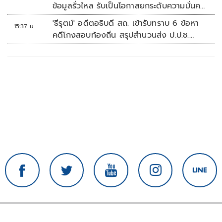
ข้อมูลรั่วไหล รับเป็นโอกาสยกระดับความมั่นคง
ปลอดภัยข้อมูลภาครัฐทั้งระบบ
'ธีรุตม์' อดีตอธิบดี สถ. เข้ารับทราบ 6 ข้อหา
15:37 น.
คดีโกงสอบท้องถิ่น สรุปสำนวนส่ง ป.ป.ช.
สัปดาห์หน้า