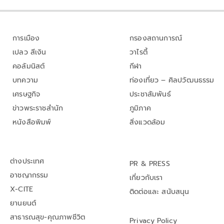
การเมือง
กรองสถานการณ์
เปลว สีเงิน
วาไรตี้
คอลัมนิสต์
กีฬา
บทความ
ท่องเที่ยว – ศิลปวัฒนธรรม
เศรษฐกิจ
ประชาสัมพันธ์
ข่าวพระราชสำนัก
ภูมิภาค
หนังสือพิมพ์
สิ่งแวดล้อม
ต่างประเทศ
PR & PRESS
อาชญากรรม
เกี่ยวกับเรา
X-CITE
ติดต่อและ สนับสนุน
ยานยนต์
สาธารณสุข-คุณภาพชีวิต
Privacy Policy