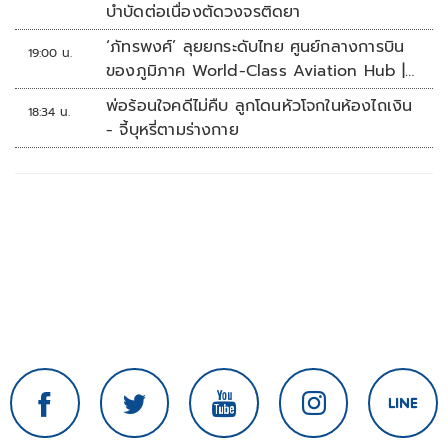
บำบัดต่อเนื่องตัดวงจรติดยา
‘ภัทรพงศ์’ ลุยยกระดับไทย ศูนย์กลางการบิน
19:00 น.
ของภูมิภาค World-Class Aviation Hub |
ห้องข่าวไทยโพสต์สุดสัปดาห์
พ่อร้อนใจคดีไม่คืบ ลูกโดนหัวโจกในห้องไถเงิน
18:34 น.
- จี้บุหรี่ตามร่างกาย