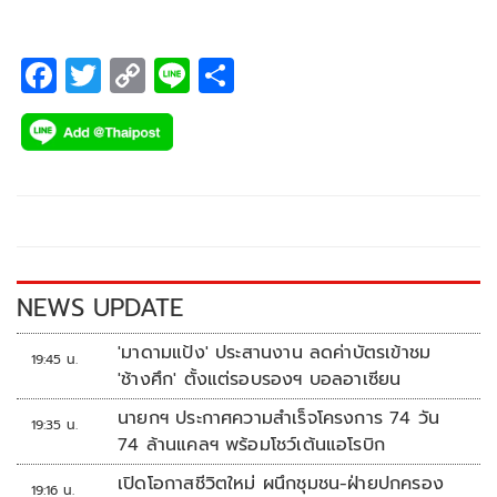
F
T
C
Li
S
ac
wi
o
n
h
e
tt
p
e
ar
b
er
y
e
o
Li
o
n
k
k
NEWS UPDATE
'มาดามแป้ง' ประสานงาน ลดค่าบัตรเข้าชม
19:45 น.
'ช้างศึก' ตั้งแต่รอบรองฯ บอลอาเซียน
นายกฯ ประกาศความสำเร็จโครงการ 74 วัน
19:35 น.
74 ล้านแคลฯ พร้อมโชว์เต้นแอโรบิก
เปิดโอกาสชีวิตใหม่ ผนึกชุมชน-ฝ่ายปกครอง
19:16 น.