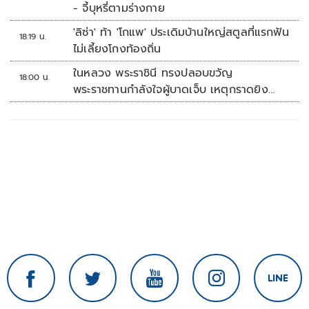
- จี้บุหรี่ตามร่างกาย
'ลิซ่า' ท้า 'โกแพ' ประเดิมบ้านใหญ่สตูลที่แรกฟัน
18:19 น.
ไม่เลี้ยงโกงท้องถิ่น
ในหลวง พระราชินี ทรงปลอบขวัญ
18:00 น.
พระราชทานกำลังใจผู้บาดเจ็บ เหตุกราดยิง
รร.เทพศิรินทร์นนทบุรี