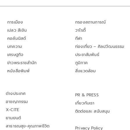
การเมือง
กรองสถานการณ์
เปลว สีเงิน
วาไรตี้
คอลัมนิสต์
กีฬา
บทความ
ท่องเที่ยว – ศิลปวัฒนธรรม
เศรษฐกิจ
ประชาสัมพันธ์
ข่าวพระราชสำนัก
ภูมิภาค
หนังสือพิมพ์
สิ่งแวดล้อม
ต่างประเทศ
PR & PRESS
อาชญากรรม
เกี่ยวกับเรา
X-CITE
ติดต่อและ สนับสนุน
ยานยนต์
สาธารณสุข-คุณภาพชีวิต
Privacy Policy