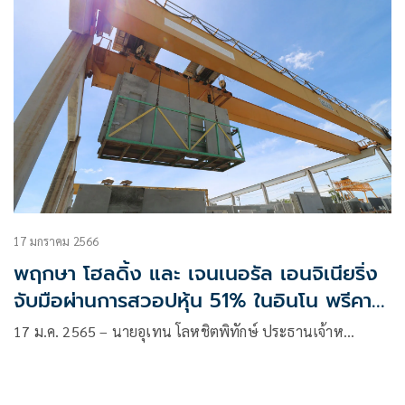
17 มกราคม 2566
พฤกษา โฮลดิ้ง และ เจนเนอรัล เอนจิเนียริ่ง
จับมือผ่านการสวอปหุ้น 51% ในอินโน พรีคาส
ท์
17 ม.ค. 2565 – นายอุเทน โลหชิตพิทักษ์ ประธานเจ้าห…