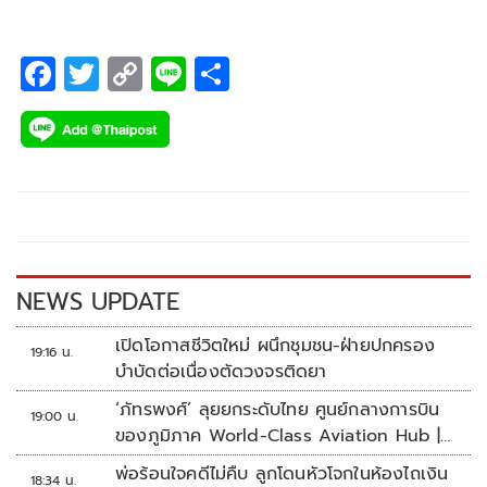
F
T
C
Li
S
ac
wi
o
n
h
e
tt
p
e
ar
b
er
y
e
o
Li
o
n
k
k
NEWS UPDATE
เปิดโอกาสชีวิตใหม่ ผนึกชุมชน-ฝ่ายปกครอง
19:16 น.
บำบัดต่อเนื่องตัดวงจรติดยา
‘ภัทรพงศ์’ ลุยยกระดับไทย ศูนย์กลางการบิน
19:00 น.
ของภูมิภาค World-Class Aviation Hub |
ห้องข่าวไทยโพสต์สุดสัปดาห์
พ่อร้อนใจคดีไม่คืบ ลูกโดนหัวโจกในห้องไถเงิน
18:34 น.