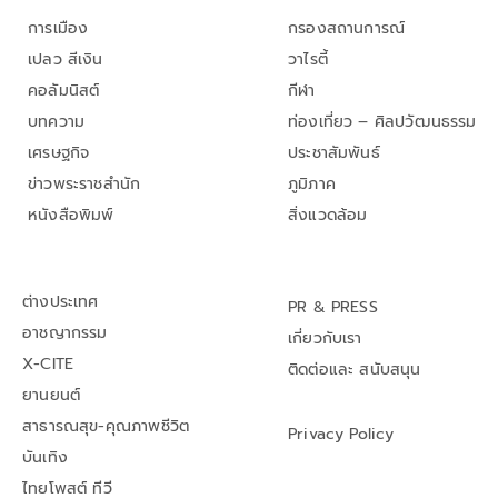
การเมือง
กรองสถานการณ์
เปลว สีเงิน
วาไรตี้
คอลัมนิสต์
กีฬา
บทความ
ท่องเที่ยว – ศิลปวัฒนธรรม
เศรษฐกิจ
ประชาสัมพันธ์
ข่าวพระราชสำนัก
ภูมิภาค
หนังสือพิมพ์
สิ่งแวดล้อม
ต่างประเทศ
PR & PRESS
อาชญากรรม
เกี่ยวกับเรา
X-CITE
ติดต่อและ สนับสนุน
ยานยนต์
สาธารณสุข-คุณภาพชีวิต
Privacy Policy
บันเทิง
ไทยโพสต์ ทีวี