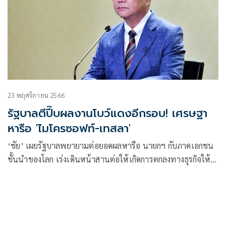
23 พฤศจิกายน 2566
รัฐบาลตีปี๊บผลงานโบว์แดงอีกรอบ! เศรษฐา
หารือ 'ไมโครซอฟท์-เทสลา'
‘ชัย’ เผยรัฐบาลพยายามต่อยอดผลหารือ นายกฯ กับภาคเอกชน
ชั้นนำของโลก เร่งเดินหน้าสานต่อให้เกิดการตกลงทางธุรกิจให้
เกิดผลเป็นรูปธรรม นำประโยชน์สู่ประเทศโดยเร็ว