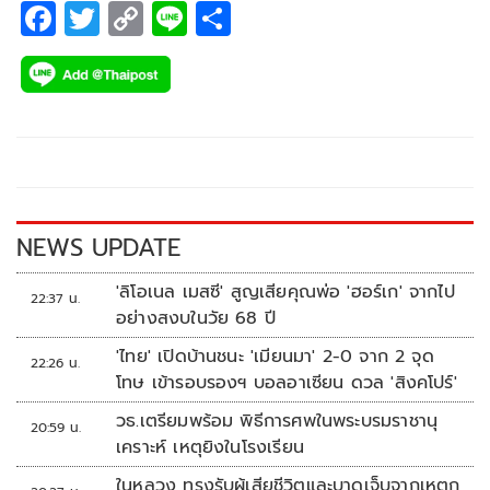
F
T
C
Li
S
ac
wi
o
n
h
e
tt
p
e
ar
b
er
y
e
o
Li
o
n
k
k
NEWS UPDATE
'ลิโอเนล เมสซี' สูญเสียคุณพ่อ 'ฮอร์เก' จากไป
22:37 น.
อย่างสงบในวัย 68 ปี
'ไทย' เปิดบ้านชนะ 'เมียนมา' 2-0 จาก 2 จุด
22:26 น.
โทษ เข้ารอบรองฯ บอลอาเซียน ดวล 'สิงคโปร์'
วธ.เตรียมพร้อม พิธีการศพในพระบรมราชานุ
20:59 น.
เคราะห์ เหตุยิงในโรงเรียน
ในหลวง ทรงรับผู้เสียชีวิตและบาดเจ็บจากเหตุก