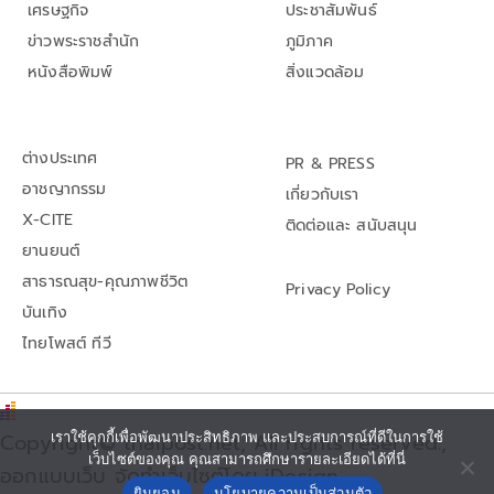
เศรษฐกิจ
ประชาสัมพันธ์
ข่าวพระราชสำนัก
ภูมิภาค
หนังสือพิมพ์
สิ่งแวดล้อม
ต่างประเทศ
PR & PRESS
อาชญากรรม
เกี่ยวกับเรา
X-CITE
ติดต่อและ สนับสนุน
ยานยนต์
สาธารณสุข-คุณภาพชีวิต
Privacy Policy
บันเทิง
ไทยโพสต์ ทีวี
Copyright© thaipost.net, All rights reserved.,
เราใช้คุกกี้เพื่อพัฒนาประสิทธิภาพ และประสบการณ์ที่ดีในการใช้
เว็บไซต์ของคุณ คุณสามารถศึกษารายละเอียดได้ที่นี่
ออกแบบเว็บ จัดทำเว็บไซต์โดย iDesign
ยินยอม
นโยบายความเป็นส่วนตัว