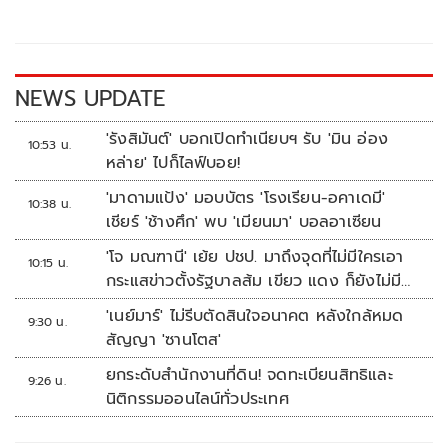
o
Li
o
n
k
k
NEWS UPDATE
'รังสิมันต์' บอกเปิดทำเนียบฯ รับ 'มิน อ่อง
10:53 น.
หล่าย' ไปก็ไลฟ์บอย!
'มาดามแป้ง' มอบบัตร 'โรงเรียน-อคาเดมี'
10:38 น.
เชียร์ 'ช้างศึก' พบ 'เมียนมา' บอลอาเซียน
'โจ มณฑานี' เย้ย ปชป. มาถึงจุดที่ไม่มีใครเอา
10:15 น.
กระแสข่าวตั้งรัฐบาลส้ม เขียว แดง ก็ยังไม่มีฟ้า
เลย
'เนย์มาร์' ไม่รีบตัดสินใจอนาคต หลังใกล้หมด
9:30 น.
สัญญา 'ซานโตส'
ยกระดับสำนักงานที่ดิน! จดทะเบียนสิทธิและ
9:26 น.
นิติกรรมออนไลน์ทั่วประเทศ