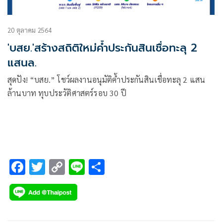
20 ตุลาคม 2564
'บสย.'สร้างสถิติใหม่ค้ำประกันสินเชื่อทะลุ 2
แสนล.
สุดปัง! “บสย.” โชว์ผลงานอนุมัติค้ำประกันสินเชื่อทะลุ 2 แสน
ล้านบาท ทุบประวัติศาสตร์รอบ 30 ปี
F
T
C
Li
S
ac
wi
o
n
h
e
tt
p
e
ar
b
er
y
e