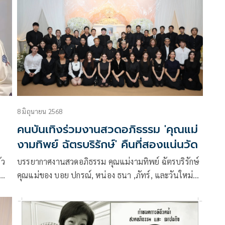
ผู้
เอ็กซ์คลูซีฟพาไปเปิดประสบการณ์ฟุตบอลระดับโลก จัด
ัก
แมตช์ดวลลูกโทษในฝัน
ตใน
8 มิถุนายน 2568
คนบันเทิงร่วมงานสวดอภิธรรม 'คุณแม่
งามทิพย์ ฉัตรบริรักษ์' คืนที่สองแน่นวัด
ัว
บรรยากาศงานสวดอภิธรรม คุณแม่งามทิพย์ ฉัตรบริรักษ์
คุณแม่ของ บอย ปกรณ์, หน่อง ธนา ,ภัทร์, และวันใหม่
ฉัตรบริรักษ์ ที่ได้จากไปในวัย 68 ปี เมื่อเช้ามืดของวันที่ 7
ลัย
มิถุนายนที่ผ่านมา ด้วยอาการของโรคมะเร็ง หลังเข้ารับ
การรักษามาสักระยะหนึ่ง โดยมีลูก ๆ และครอบครัวคอย