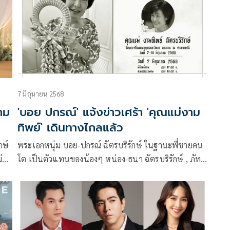
้ว
เป็นกำลังใจและอยู่เคียงข้างตลอดเวลาที่คุณแม่ต่อสู้กับ
ีก
โรคร้าย
7 มิถุนายน 2568
าม
'บอย ปกรณ์' แจ้งข่าวเศร้า 'คุณแม่งาม
ทิพย์' เดินทางไกลแล้ว
กษ์
พระเอกหนุ่ม บอย-ปกรณ์ ฉัตรบริรักษ์ ในฐานะพี่ชายคน
่
โต เป็นตัวแทนของน้องๆ หน่อง-ธนา ฉัตรบริรักษ์ , ภัทร
ฉัตรบริรักษ์ และ วันใหม่ ฉัตรบริรักษ์ ออกมาแจ้งข่าว
การ
เศร้าของทางครอบครัว ว่าได้สูญเสียคุณแม่ งามทิพย์ ฉัตร
็น
บริรักษ์ แล้ว
ค