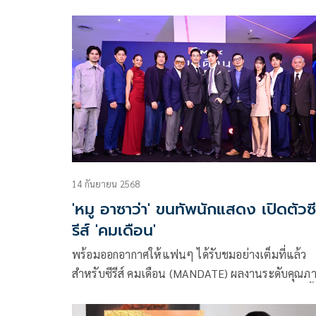
ความอร่อยครั้งใหญ่ของจริง เจ้าแม่ตลาด ก้อง ปิยะ –
ท็อป ดารณีนุช จัดหนัก จัดเต็ม ขนร้านเด็ด ร้านดัง กา
ตีทุกเมนูคัดสรร กว่า 1,000 เมนู ที่เดียวครบ จบทุกความ
อร่อย 13 วันเต็ม ตั้งแต่วันนี้ ถึง 17 พฤษภาคม 2569 ณ
เดอะมอลล์ไลฟ์สโตร์ บางกะปิ M GRAND HALL ชั้น 
14 กันยายน 2568
'หมู อาซาว่า' ขนทัพนักแสดง เปิดตัวซี
รีส์ 'คมเดือน'
พร้อมออกอากาศให้แฟนๆ ได้รับชมอย่างเต็มที่แล้ว
สำหรับซีรีส์ คมเดือน (MANDATE) ผลงานระดับคุณภ
ของ MONO ORIGINAL ซึ่งหลังจากเปิดตัวโปรเจ็กต์นี
ได้ไม่นานก็เรียกเสียงฮือฮาพร้อมกระแสตอบรับจาก