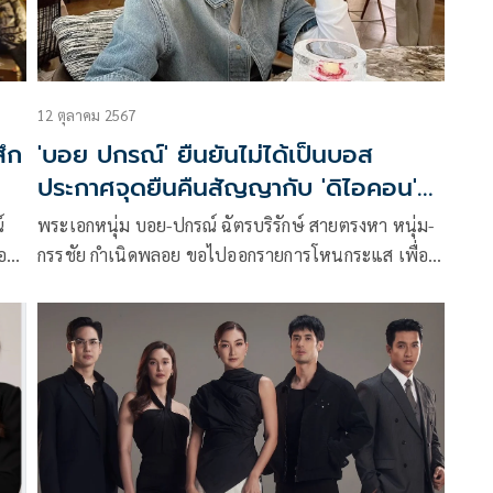
12 ตุลาคม 2567
สึก
'บอย ปกรณ์' ยืนยันไม่ได้เป็นบอส
ประกาศจุดยืนคืนสัญญากับ 'ดิไอคอน'
แล้ว
์
พระเอกหนุ่ม บอย-ปกรณ์ ฉัตรบริรักษ์ สายตรงหา หนุ่ม-
อ
กรรชัย กำเนิดพลอย ขอไปออกรายการโหนกระแส เพื่อ
เคลียร์ประเด็นที่มีชื่อเข้าไปเกื่ยวกับข้องกับ ดิไอคอน กรุ๊ป
โดยบอย ปกรณ์ เผยว่า บอสพอลติดต่อมาเมื่อปี 2563
และได้เป็นพรีเซ็นเตอร์เกี่ยวกับสินค้าเวย์โปรตีน สัญญา
1 ปี ครบ 1 ปี ไม่มีการต่อสัญญา เว้นว่างตอนปี 2564
หลังจากนั้นปี 2565 บริษัทก็ติดต่อตนมาอีกให้เป็นพรี
เซนเตอร์กาแฟ