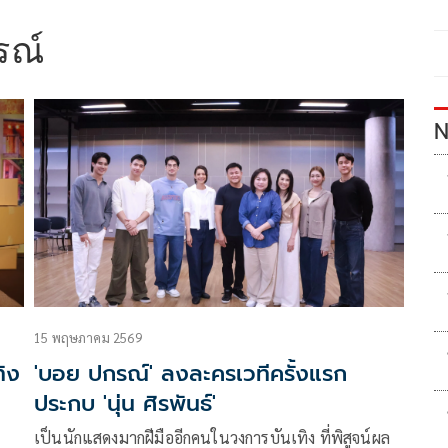
รณ์
N
15 พฤษภาคม 2569
ิง
'บอย ปกรณ์' ลงละครเวทีครั้งแรก
ประกบ 'นุ่น ศิรพันธ์'
เป็นนักแสดงมากฝีมืออีกคนในวงการบันเทิง ที่พิสูจน์ผล