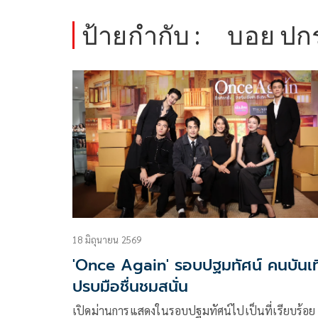
ป้ายกำกับ :
บอย ปก
18 มิถุนายน 2569
'Once Again' รอบปฐมทัศน์ คนบันเท
ปรบมือชื่นชมสนั่น
เปิดม่านการแสดงในรอบปฐมทัศน์ไปเป็นที่เรียบร้อย