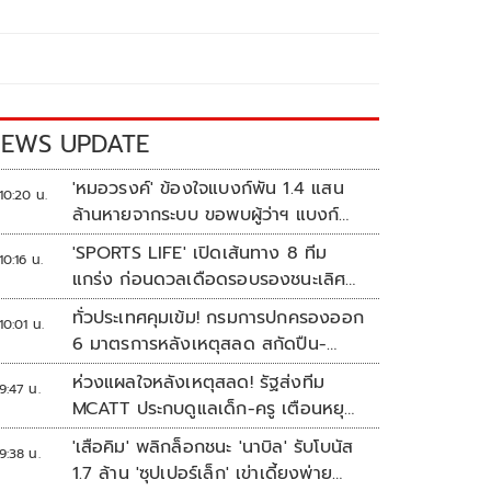
EWS UPDATE
'หมอวรงค์' ข้องใจแบงก์พัน 1.4 แสน
10:20 น.
ล้านหายจากระบบ ขอพบผู้ว่าฯ แบงก์
ชาติ
'SPORTS LIFE' เปิดเส้นทาง 8 ทีม
10:16 น.
แกร่ง ก่อนดวลเดือดรอบรองชนะเลิศ
ศึก 'วอลเลย์บอลนักเรียน แชมป์
ทั่วประเทศคุมเข้ม! กรมการปกครองออก
10:01 น.
กีฬา 7HD 2026'
6 มาตรการหลังเหตุสลด สกัดปืน-
ป้องกันเลียนแบบ
ห่วงแผลใจหลังเหตุสลด! รัฐส่งทีม
9:47 น.
MCATT ประกบดูแลเด็ก-ครู เตือนหยุด
แชร์ภาพรุนแรง
'เสือคิม' พลิกล็อกชนะ 'นาบิล' รับโบนัส
9:38 น.
1.7 ล้าน 'ซุปเปอร์เล็ก' เข่าเดี้ยงพ่าย