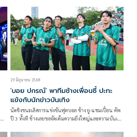
รวมถึงพระเอกหนุ่ม บอย-ปกรณ์ ฉัตรบริรักษ์ ที่ได้โพสต์
รัน
ข้อความทวงเงินออกสื่อเช่นกัน จนทำให้หลายคนสงสัยว่า
ใครเป็นคนที่หนุ่มบอยทวงเงิน ล่าสุดเจ้าตัวก็ได้ออกมา
เคลียร์แบบหมดเปลือก โดยย้ำว่าคู่กรณีไม่ใช่ดารา แต่
G
เป็นคนทำเบื้องหลัง ส่วนยอดเงินนั้นสูงถึง 14 ล้านบาท
29 มิถุนายน 2568
'บอย ปกรณ์' พาทีมช้างเพื่อนซี้ ปะทะ
แข้งกับนักข่าวบันเทิง
นัดชิงชนะเลิศการแข่งขันฟุตบอล ช้าง ยู-แชมเปี้ยน คัพ
าพ
ปี 3 ทั้งที ช้างเลยขอจัดเต็มความยิ่งใหญ่และความบันเทิง
้ไป
ระดับช้าง ให้สมกับการเป็นทัวร์นาเมนต์ฟุตบอล
แฟน
มหาวิทยาลัยระดับประเทศ ที่มีรางวัล Dream Prize สุด