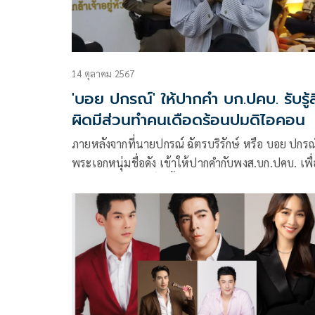
14 ตุลาคม 2567
'บอย ปกรณ์' ให้ปากคำ บก.ปคบ. รับรู้
ผิดมีส่วนทำคนเดือดร้อนปมดิไอคอน
ภายหลังจากที่นายปกรณ์ ฉัตรบริรักษ์ หรือ บอย ปกรณ
พระเอกหนุ่มชื่อดัง เข้าให้ปากคำกับพงส.บก.ปคบ. เพื่
แสดงความบริสุทธิ์ใจชี้แจงข้อเท็จจริงกรณีเป็น
พรีเซ็นเตอร์ให้กับบริษัท ดิไอคอน กรุ๊ป