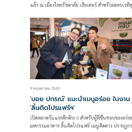
แล้ว ณ เมืองไทยรัชดาลัย เธียเตอร์ สำหรับละครเวทีสุด
อบอุ่นหัวใจ Once Again อีกสักครั้ง ยิ่งเจ็บ ยิ่งจำ ยิ่งรัก ที่
นำแสดงโดย บอย ปกรณ์, นุ่น ศิรพันธ์, ยูโร ยศวรรธน์
ต้นข้าว ชยุตม์, เอม ภูมิภัทร, เพิร์ธ วีริณฐ์ศรา เขียน
โดย บัว ปริดา มโนมัยพิบูลย์ กับการแสดงโดย หนิง พั
พัสสา ธูปเทียน และอำนวยการผลิตโดย ถกลเกียรติ วี
วรรณ
9 พฤษภาคม 2569
'บอย ปกรณ์' แนะนำเมนูอร่อย ในงาน
'ลิ้นติดโปรแฟร์ฯ'
เปิดตลาดวันแรกคึกคัก!! !! สำหรับผู้ที่ชื่นชอบของอร่อ
มหกรรมอาหาร ลิ้นติดโปรแฟร์ เมนูติดดาว ปรากฏกา