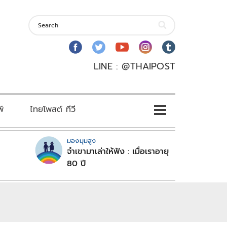
LINE : @THAIPOST
พ์
ไทยโพสต์ ทีวี
มองมุมสูง
จำเขามาเล่าให้ฟัง : เมื่อเราอายุ
80 ปี