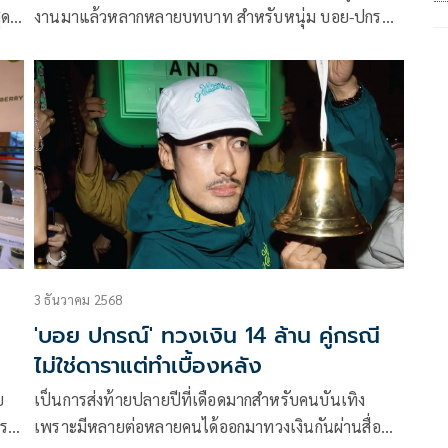
งานมาแล้วหลากหลายบทบาท สำหรับหนุ่ม บอย-ปกรณ์
ฉัตรบริรักษ์ ล่าสุดมีโอกาสได้มาร่วมงานกับ เมืองไทยรัช
,
ดาลัย เธียเตอร์ ในละครเวทีพูดเรื่อง Once Again อีกสัก
บท
ครั้ง…ยิ่งเจ็บ ยิ่งจำ ยิ่งรัก ที่นอกจากจะเป็นละครเวทีเรื่อง
น
แรกในชีวิตแล้ว เจ้าตัวยังออกอาการปลื้มที่ได้ประกบคู่กับ
ร
นักแสดงฝีมือดี นุ่น-ศิรพันธ์ วัฒนจินดา
3 ธันวาคม 2568
'บอย ปกรณ์' ทวงเงิน 14 ล้าน คู่กรณี
ไม่ใช่ดาราแต่ทำเบื้องหลัง
ย
เป็นการส่งท้ายปลายปีที่เดือดมากสำหรับคนบันเทิง
รณ์
เพราะมีหลายต่อหลายคนได้ออกมาทวงเงินกันผ่านสื่อ