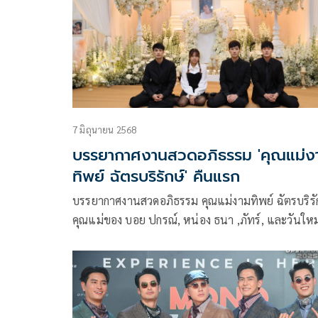
พยายามฟื้นตัวเองให้เร็ว เพราะนอกจากเพื่อตัวเองแล
ยังต้องดูแลน้องๆ ทั้ง หน่อง ธนา , ภัทร์ และวันใหม่ อ
ด้วย
7 มิถุนายน 2568
บรรยากาศงานสวดอภิธรรม 'คุณแม่ง
ทิพย์ ฉัตรบริรักษ์' คืนแรก
บรรยากาศงานสวดอภิธรรม คุณแม่งามทิพย์ ฉัตรบริรั
คุณแม่ของ บอย ปกรณ์, หน่อง ธนา ,ภัทร์, และวันใหม
ฉัตรบริรักษ์ ที่ได้จากไปในวัย 68 ปี เมื่อเช้ามืดของวันที่ 7
มิถุนายน 2568 ด้วยอาการของโรคมะเร็ง หลังเข้ารับ
รักษามาสักระยะหนึ่ง โดยมีลูก ๆ และครอบครัวคอยเป
กำลังใจและอยู่เคียงข้างตลอดเวลาที่คุณแม่ต่อสู้กับโร
ร้าย