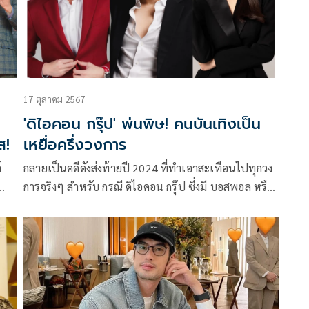
17 ตุลาคม 2567
'ดิไอคอน กรุ๊ป' พ่นพิษ! คนบันเทิงเป็น
ส!
เหยื่อครึ่งวงการ
์
กลายเป็นคดีดังส่งท้ายปี 2024 ที่ทำเอาสะเทือนไปทุกวง
การจริงๆ สำหรับ กรณี ดิไอคอน กรุ๊ป ซึ่งมี บอสพอล หรือ
นายวรัตน์พล วรัทย์วรกุล เป็นซีอีโอ ธุรกิจขายตรงที่มีผู้
29”
เสียหายออกมาร้องเรียนเป็นจำนวนมาก คิดเป็นมูลค่า
ความเสียหายหลักหลายร้อยล้านบาท และเรื่องนี้ได้ถูก
โยงไปยังดาราศิลปินหลายราย ที่เคยร่วมงานและตกเป็น
เหยื่อของ ดิไอคอน จนแต่ละคนต้องออกมาแก้ข่าวกันเป็น
พัลวัน