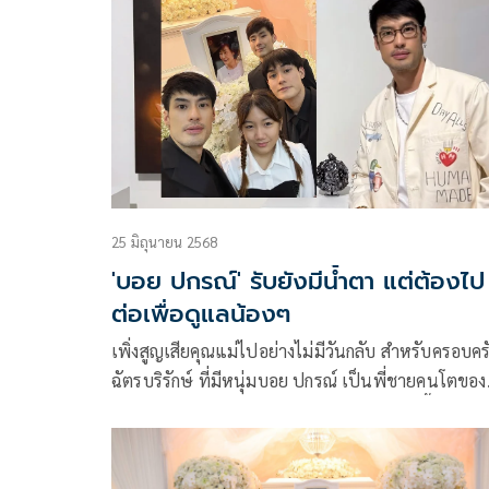
คลับอย่างล้นหลามกันเลยทีเดียว โดยเป็นการรับหน้าที่
จัดซีรีส์วายครั้งแรกของ หมู อาซาว่า หรือที่หลายคนรู้จ
ในนาม คุณหมู-พลพัฒน์ อัศวะประภา ภายใต้การผลิ
นามบริษัท ASA Studio
25 มิถุนายน 2568
'บอย ปกรณ์' รับยังมีน้ำตา แต่ต้องไป
ต่อเพื่อดูแลน้องๆ
เพิ่งสูญเสียคุณแม่ไปอย่างไม่มีวันกลับ สำหรับครอบคร
ฉัตรบริรักษ์ ที่มีหนุ่มบอย ปกรณ์ เป็นพี่ชายคนโตของ
บ้าน ล่าสุดเจ้าตัวได้มาร่วมงาน ช้าง ยู-แชมเปี้ยน คัพ ปี 3
รอบชิงชนะเลิศ ณ สนามอินทรีจันทรสถิตย์ มหาวิทยา
เกษตรศาสตร์ ได้เล่าว่า สภาพจิตใจดีขึ้นเรื่อยๆ ต้อง