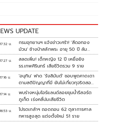
EWS UPDATE
กรมอุทยานฯ แจ้งข่าวเศร้า! 'สีดอทอง
17:32 น.
ม้วน' ช้างป่าสลักพระ อายุ 50 ปี ล้ม
แล้ว
สลดเพิ่ม! เด็กหญิง 12 ปี เหยื่อยิง
17:27 น.
รร.เทพศิรินทร์ เสียชีวิตรวม 9 ราย
'อนุทิน' ฟาด 'รังสิมันต์' ชอบพูดคาดเดา
17:16 น.
ตามสติปัญญาที่มี ยันไม่เกี่ยวทุจริตสอบ
ท้องถิ่น
พบร่างหนุ่มไอร์แลนด์ลอยขุมน้ำรีสอร์ต
17:14 น.
ภูเก็ต เร่งคลี่ปมเสียชีวิต
โปรดเกล้าฯ ถอดถอน 62 ตุลาการศาล
16:53 น.
ทหารสูงสุด แต่งตั้งใหม่ 51 ราย