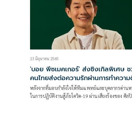
23 มิถุนายน 2565
'บอย พีซเมคเกอร์' ส่งซิงเกิลพิเศษ 
คนไทยส่งต่อความรักผ่านการทำความด
หลังจากที่มอบกำลังใจให้ทีมแพทย์และบุคลากรด่านห
ในการปฏิบัติงานสู้ภัยโควิด-19 ผ่านเสียงร้องของ ศิลป
เพื่อชีวิตระดับตำนาน “ปู-พงษ์สิทธิ์ คำภีร์” ไปแล้วกั
เพลง “คำสั้นสั้น” วันนี้ ไบรท์แพนเทอร์ ร่วมร้อยเรีย
ความดีในวาระครบรอบ 100 ปีเครือเจริญโภคภัณฑ์ จั
มือศิลปินและโปรดิวเซอร์ชั้นนำ สร้างสรรค์ซิงเกิลใหม