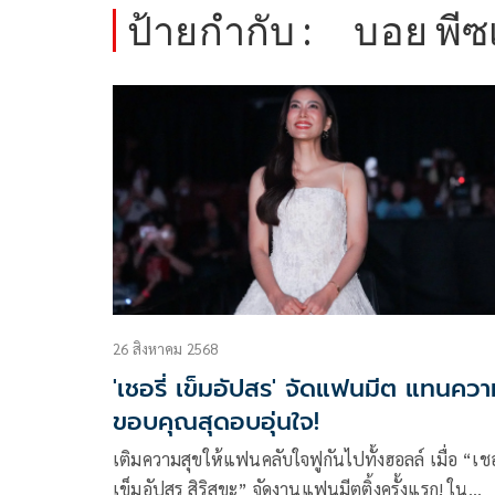
ป้ายกำกับ :
บอย พีซ
26 สิงหาคม 2568
'เชอรี่ เข็มอัปสร' จัดแฟนมีต แทนคว
ขอบคุณสุดอบอุ่นใจ!
เติมความสุขให้แฟนคลับใจฟูกันไปทั้งฮอลล์ เมื่อ “เชอร
เข็มอัปสร สิริสุขะ” จัดงานแฟนมีตติ้งครั้งแรก! ใน