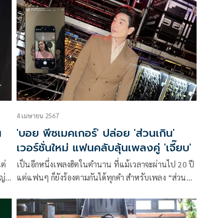
รา
เปิดพื้นที่ให้กับทุกคนที่มีฝัน มีความสามารถ แต่ยังไม่เคย
มี ‘โอกาส‘ ได้แสดงศักยภาพ ได้ก้าวออกมาจาก STREET
4 เมษายน 2567
น
'บอย พีซเมคเกอร์' ปล่อย 'ส่วนเกิน'
เวอร์ชั่นใหม่ แฟนคลับลุ้นเพลงคู่ 'เจี๊ยบ'
ต่
เป็นอีกหนึ่งเพลงฮิตในตำนาน ที่แม้เวลาจะผ่านไป 20 ปี
ญ่
แต่แฟนๆ ก็ยังร้องตามกันได้ทุกคำ สำหรับเพลง “ส่วน
เกิน” ของนักร้องเสียงนุ่ม “บอย-อนุวัฒน์ สงวนศักดิ์ภักดี”
หรือ “บอย พีซเมคเกอร์” ที่ล่าสุดหนุ่ม “บอย” ได้เอา
เพลงนี้กลับมาทำดนตรีใหม่อีกครั้ง เป็นแบบเดียวกับที่นำ