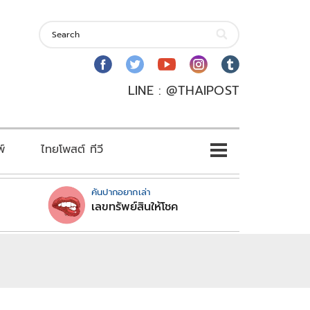
LINE : @THAIPOST
พ์
ไทยโพสต์ ทีวี
คันปากอยากเล่า
เลขทรัพย์สินให้โชค