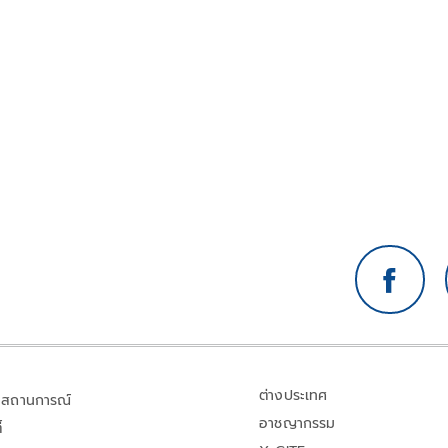
ญ
เบาเลยทีเดียว
ต่างประเทศ
สถานการณ์
อาชญากรรม
้