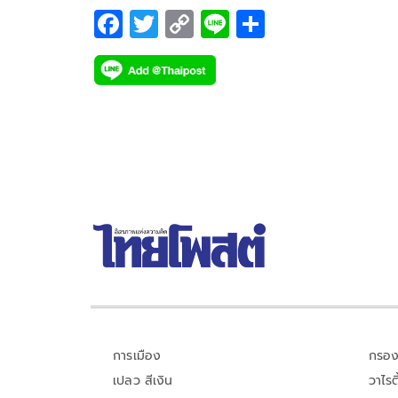
ชวนคนไทยส่งต่อความรักความห่วงใยมอบให้คนสำคั
F
T
C
Li
S
ด้วยการทำความดี มอบสิ่งดีๆ ให้กันทุกวัน
ac
wi
o
n
h
e
tt
p
e
ar
b
er
y
e
o
Li
o
n
k
k
การเมือง
กรอง
เปลว สีเงิน
วาไรตี