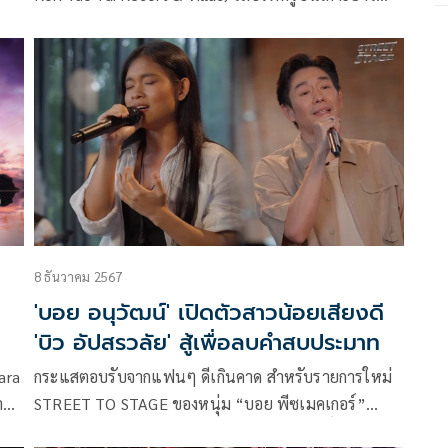
ใหญ่ จัดงานเฉลิมฉลองครบรอบ 1 ปีอย่างยิ่งใหญ่ กับ
คอนเสิร์ตริมทะเลสุดเอ็กซ์คลูซีฟ Melody by the Sea
ละ
พร้อมความบันเทิงมากมาย โดยมีแขกผู้มีเกียรติ นักร้อง
นักแสดง และเหล่าเซเลบริตี้คนดัง ให้เกียรติเข้าร่วมงาน
 ก็
พร้อมสัมผัสประสบการณ์การพักผ่อนระดับเวิลด์คลาสกัน
ท
อย่างคับคั่ง เมื่อวันก่อน
s”
8 ธันวาคม 2567
'บอย อนุวัฒน์' เปิดตัวสาวน้อยเสียงดี
'บิว อัปสรวลัย' สู้เพื่อลบคำสบประมาท
ara
กระแสตอบรับจากแฟนๆ ดีเกินคาด สำหรับรายการใหม่
าลัก
STREET TO STAGE ของหนุ่ม “บอย พีซเมคเกอร์”
(Peacemaker) หรือ “บอย-อนุวัฒน์ สงวนศักดิ์ภักดี” ที่ได้