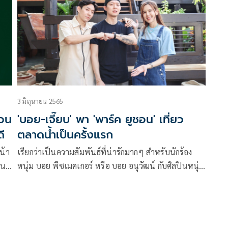
ไปแสดงสดบนเวที
3 มิถุนายน 2565
ชวน
'บอย-เจี๊ยบ' พา 'พาร์ค ยูชอน' เที่ยว
ี
ตลาดน้ำเป็นครั้งแรก
น้า
เรียกว่าเป็นความสัมพันธ์ที่น่ารักมากๆ สำหรับนักร้อง
ิน
หนุ่ม บอย พีซเมคเกอร์ หรือ บอย อนุวัฒน์ กับศิลปินหนุ่ม
บ
เกาหลี พาร์ค ยูชอน (Park Yu Chun) ที่ล่าสุด บอย และ
ง
ภรรยาสุดที่รัก เจี๊ยบ พิจิตตรา ได้ทำหน้าที่เป็นไกด์รับ
บ
พาร์ค ยูชอน ไปทัวร์ที่ ตลาดน้ำบางน้ำผึ้ง ซึ่งเป็นครั้งแรก
่
ที่ พาร์ค ยูชอน ได้มาสัมผัสทำเอาเจ้าตัวตื่นตาตื่นใจไม่