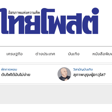
เศรษฐกิจ
ต่างประเทศ
บันเทิง
หนังสือพิม
ผักกาดหอม
วิสามัญบันเทิง
ดับไฟใต้มันไม่ง่าย
สุภาพบุรุษผู้อาวุโส?