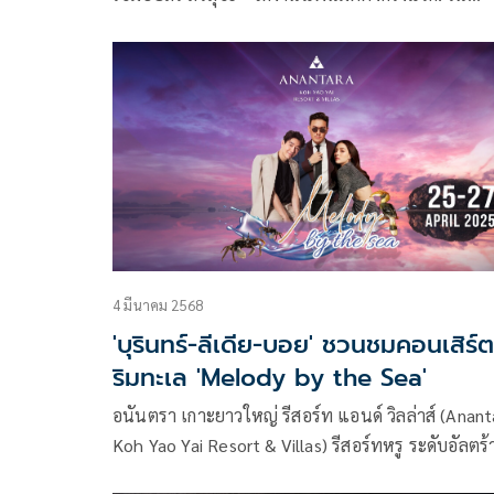
ชื่อ“Cherry’s Fan Appreciation From my heart to
yours” ณ Phenix Auditorium Hall โครงการฟีนิกซ์
ประตูน้ำ เพื่อแทนคำขอบคุณแฟน ๆ ที่คอยติดตามแ
สนับสนุนเสมอมาตลอดระยะเวลา 29 ปี บนเส้นทาง
วงการบันเทิง หลังจากห่างหายจากการแสดงไปพักใหญ่
หวนคืนการแสดงอีกครั้งในซีรีส์แซฟฟิกครั้งแรก กับบ
“ประธาน” จากเรื่อง “เพียงเธอ Only You The Serie
ทางช่อง 3
4 มีนาคม 2568
'บุรินทร์-ลีเดีย-บอย' ชวนชมคอนเสิร์ต
ริมทะเล 'Melody by the Sea'
อนันตรา เกาะยาวใหญ่ รีสอร์ท แอนด์ วิลล่าส์ (Anant
Koh Yao Yai Resort & Villas) รีสอร์ทหรู ระดับอัลตร้
ชูรีสำหรับคู่รัก ครอบครัว และผู้รักสุขภาพ ชวนคนรัก