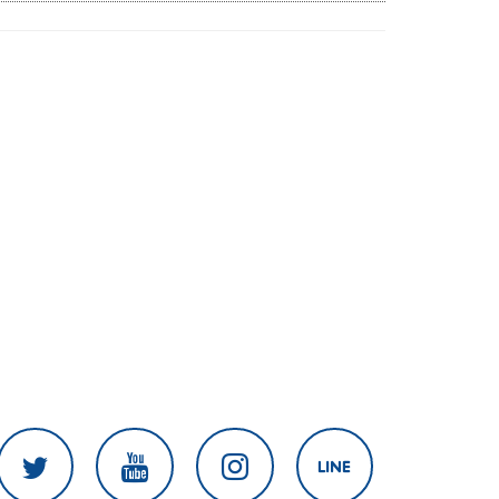
สงครามในภูมิภาค