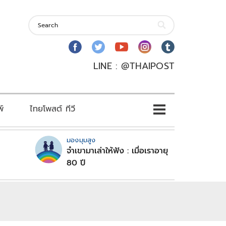
LINE : @THAIPOST
พ์
ไทยโพสต์ ทีวี
มองมุมสูง
จำเขามาเล่าให้ฟัง : เมื่อเราอายุ
80 ปี