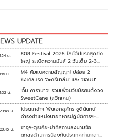
EWS UPDATE
808 Festival 2026 ไลน์อัปแรกสุดยิ่ง
1:24 น.
ใหญ่ ระเบิดความมันส์ 2 วันเต็ม 2-3
ต.ค.นี้
M4 คัมแบคตามสัญญา! ปล่อย 2
1:16 น.
ซิงเกิลแรก 'อะดรีนาลีน' และ 'ชอบU'
'ดั๊ม คาราบาว' รวมเพื่อนวัยมัธยมตั้งวง
1:02 น.
SweetCane (สวีทเคน)
โปรดเกล้าฯ 'พันเอกสุภัทร ชูตินันทน์'
23:49 น.
ดำรงตำแหน่งนายทหารปฏิบัติการฯ-
พระราชทานยศ 'พลตรี'
ซาอุฯ-ตุรเคีย-ปากีสถานลงนามข้อ
23:45 น.
ตกลงด้านการป้องกันประเทศท่ามกลาง