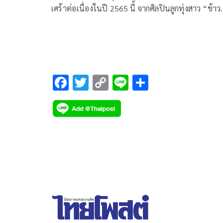
เศร้าต่อเนื่องในปี 2565 นี้ จากศิลปินลูกทุ่งสาว “ข้าว
ทิพย์ ธิดาดิน” กับเรื่องราวสุดช้ำของผู้หญิงที่ไม่สมหว
ความรัก ผ่านฝีมือการกำกับมิวสิกวิดีโอของผู้กำกับ
ภาพยนตร์ชื่อดัง อย่าง “บอล วิทยา” ที่ถ่ายทอดเรื่อง
ของหนุ่มสาวโรงงานนิคมอุตสาหกรรม ที่เข้ามาพักห้อ
อาถรรพ์หมายเลข 6 ห้องที่ใครๆต่างล่ำลือกันว่า หาก
F
T
C
Li
S
ได้เข้ามาพักในห้องนี้แล้ว ความรักพังทลายอย่างแน่
ac
wi
o
n
h
e
tt
p
e
ar
b
er
y
e
o
Li
o
n
k
k