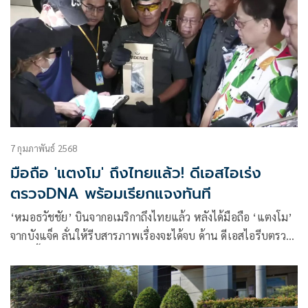
7 กุมภาพันธ์ 2568
มือถือ 'แตงโม' ถึงไทยแล้ว! ดีเอสไอเร่ง
ตรวจDNA พร้อมเรียกแจงทันที
‘หมอธวัชชัย’ บินจากอเมริกาถึงไทยแล้ว หลังได้มือถือ ‘แตงโม’
จากบังแจ็ค ลั่นให้รีบสารภาพเรื่องจะได้จบ ด้าน ดีเอสไอรีบตรวจ
สอบ ชี้พบDNAใครเรียกตัวสอบทันที