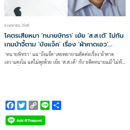
6 เมษายน 2565
โคตรเสียหมา 'ทนายษิทรา' เย้ย 'ส.ส.เต้' ไม่ทัน
เกมบ้าจี้ตาม 'บังแจ็ค' เรื่อง 'ผ้าคาดเอว'
แตงโม เตือนให้มีสติ
‘ทนายษิทรา’ แฉ’บังแจ็ค’เคยพยายามติดต่อเรื่อง’ผ้าคาด
เอว’แตงโม แต่ไม่คุยด้วย เย้ย ‘ส.ส.เต้’ กับ’อดีตทนายแม๊’ไม่ทัน
เกมบ้าจี้ตาม โคตรเสียหมา หวั่นสังคมบางส่วนเชื่อเรื่องหลอกลวง
ที่สร้างขึ้น เตือนให้มีสติ อย่าให้ราคากับคนประเภทนี้
F
T
C
Li
S
ac
wi
o
n
h
e
tt
p
e
ar