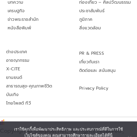
บทความ
ท่องเที่ยว – ศิลปวัฒนธรรม
เศรษฐกิจ
ประชาสัมพันธ์
ข่าวพระราชสำนัก
ภูมิภาค
หนังสือพิมพ์
สิ่งแวดล้อม
ต่างประเทศ
PR & PRESS
อาชญากรรม
เกี่ยวกับเรา
X-CITE
ติดต่อและ สนับสนุน
ยานยนต์
สาธารณสุข-คุณภาพชีวิต
Privacy Policy
บันเทิง
ไทยโพสต์ ทีวี
เราใช้คุกกี้เพื่อพัฒนาประสิทธิภาพ และประสบการณ์ที่ดีในการใช้
Copyright© thaipost.net, All rights reserved.,
เว็บไซต์ของคุณ คุณสามารถศึกษารายละเอียดได้ที่นี่