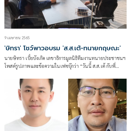
9 เมษายน 2565
'ษิทรา' โชว์พาวอบรม 'ส.ส.เต้-ทนายกฤษณะ'
นายษิทรา เบี้ยบังเกิด เลขาธิการมูลนิธิทีมงานทนายประชาชนฯ
โพสต์รูปภาพและข้อความในเฟซบุ๊กว่า “วันนี้ ส.ส.เต้ กับพี่
ทนายกฤษณะ มาพบผมที่