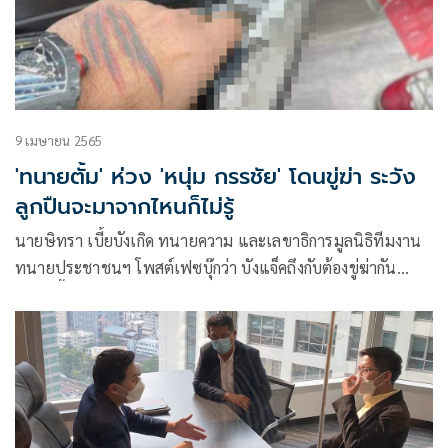
9 เมษายน 2565
'ทนายตั้ม' ห่วง 'หนุ่ม กรรชัย' โดนขู่ฆ่า ระวัง
ลูกปืนจะมาจากไหนก็ไม่รู้
นายษิทรา เบี้ยบังเกิด ทนายความ และเลขาธิการมูลนิธิทีมงาน
ทนายประชาชนฯ โพสต์เฟซบุ๊กว่า บังแจ็คถึงกับต้องขู่ฆ่ากัน
ขนาดนี้เลยเหรอ ไม่รู้ว่าคุณหนุ่มเห็นหรือยัง