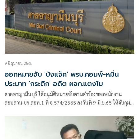
9 มิถุนายน 2565
ออกหมายจับ 'บังแจ็ค' พรบ.คอมพ์-หมิ่น
ประมาท 'กระติก' อดีต ผจก.แตงโม
ศาลอาญามีนบุรี ได้อนุมัติหมายจับตามคำร้องของพนักงาน
สอบสวน บก.สอท.1 ที่ จ.574/2565 ลงวันที่ 9 มิ.ย.65 ให้จับกุม
ตัวนาย ราจา ซูลคาร์เนียน ไฮเดอร์ หรือ Mr.Zulqarnain Haider