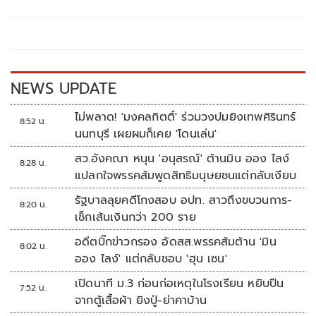
b
er
y
e
o
Li
o
n
k
k
NEWS UPDATE
ไม่พลาด! 'มงคลกิตติ์' ร่วมวงปมยิงเทพศิรินทร์
8:52 น.
นนทบุรี เผยผมก็เคย 'โดนเล่น'
สว.อังคณา หนุน 'อนุสรณ์' ต้านมิน ออง ไลง์
8:28 น.
แปลกใจพรรคส้มพูดสิทธิมนุษยชนแต่กลับเงียบ
รัฐบาลลุยคดีโกงสอบ อปท. สาวถึงขบวนการ-
8:20 น.
เช็กเส้นเงินกว่า 200 ราย
อดีตบิ๊กข่าวกรอง อัดสส.พรรคส้มต้าน 'มิน
8:02 น.
ออง ไลง์' แต่กลับชอบ 'ฮุน เซน'
เปิดนาที ม.3 ก่อนก่อเหตุในโรงเรียน หยิบปืน
7:52 น.
จากตู้เสื้อผ้า ยิงปู่-ย่าคาบ้าน