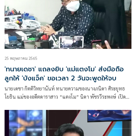
25 พฤษภาคม 2565
'ทนายเดชา' แถลงยิบ 'แม่แตงโม' ส่งมือถือ
ลูกให้ 'บังแจ็ค' ขอเวลา 2 วันจะพูดให้จบ
นายเดชา กิตติวิทยานันท์ ทนายความของนางภนิดา ศิระยุทธ
โยธิน แม่ของอดีตดาราสาว “แตงโม” นิดา พัชรวีระพงษ์ เปิด
แถลงข่าวถึงปมโทรศัพท์มือถือของแตงโม หลังมือปริศนานำ
ข้อมูลจากโทรศัพท์ของแตงโมมาโพสต์จนสร้างความปั่นป่วน
สับสนต่อสังคมที่เฝ้าจับตาคดีนี้อยู่