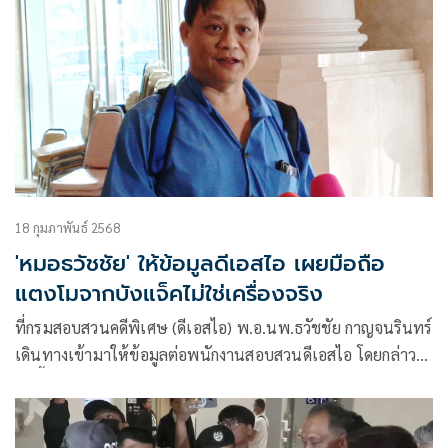
18 กุมภาพันธ์ 2568
'หมอธวัชชัย' ให้ข้อมูลดีเอสไอ เผยมือถือ
แตงโมจากบังแจ็คไม่ใช่เครื่องจริง
ที่กรมสอบสวนคดีพิเศษ (ดีเอสไอ)​ พ.อ.นพ.ธวัชชัย กาญจนรินทร์
เดินทางเข้ามาให้ข้อมูลต่อพนักงานสอบสวนดีเอสไอ โดยกล่าวว่า
วันนี้มาให้ข้อมูลในฐานะพยาน ใน 2 ประเด็น คือเรื่องผ้าขาว
และเรื่องโทรศัพท์มือถือของแตงโมที่ได้รับจากบังแจ็ค