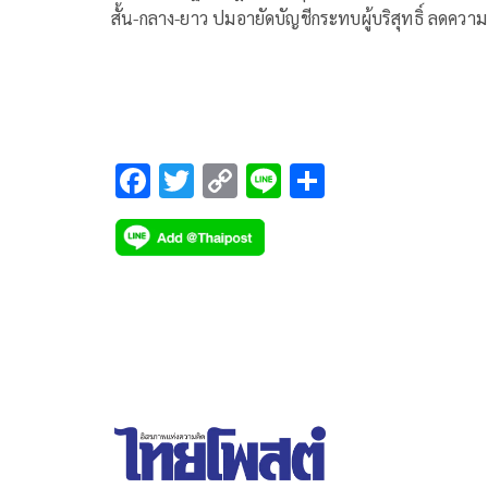
สั้น-กลาง-ยาว ปมอายัดบัญชีกระทบผู้บริสุทธิ์ ลดความ
หายต่อระบบ ศก และความเชื่อมั่นของสังคม
F
T
C
Li
S
ac
wi
o
n
h
e
tt
p
e
ar
b
er
y
e
o
Li
o
n
k
k