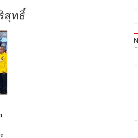
ิสุทธิ์
N
ด
ยะ