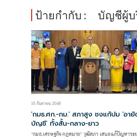
ป้ายกำกับ :
บัญชีผู้บร
15 กันยายน 2568
'กมธ.ศก.-กม.' สภาสูง ชงแก้ปม 'อายั
บัญชี' ทั้งสั้น-กลาง-ยาว
‘กมธ.เศรษฐกิจ-กฎหมาย’ วุฒิสภา เสนอแก้ปัญหาระ