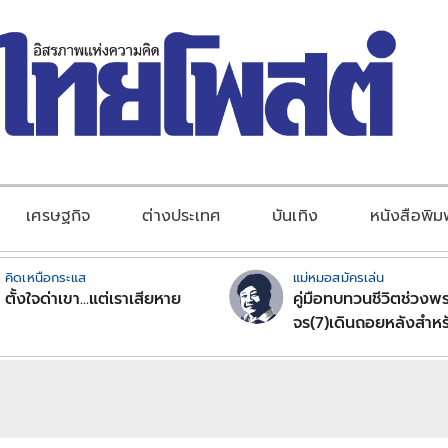
เศรษฐกิจ
ต่างประเทศ
บันเทิง
หนังสือพิม
คิดเหนือกระแส
แม่หมอสมัครเล่น
ตั้งใจด่าเขา...แต่เราเสียหาย
คู่มือทบทวนชีวิตช่วงพร
จร(7)เดินถอยหลังสำหร
ลัคนาราศีตอนที่2