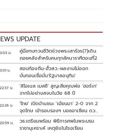
EWS UPDATE
คู่มือทบทวนชีวิตช่วงพระเสาร์จร(7)เดิน
0:03 น.
ถอยหลังสำหรับคนทุกลัคนาราศีตอนที่2
สอบท้องถิ่น-ฮั้วสว.-ผลงานไม่ออก
0:01 น.
บั่นทอนเชื่อมั่น'รัฐบาลอนุทิน'
'ลิโอเนล เมสซี' สูญเสียคุณพ่อ 'ฮอร์เก'
22:37 น.
จากไปอย่างสงบในวัย 68 ปี
'ไทย' เปิดบ้านชนะ 'เมียนมา' 2-0 จาก 2
22:26 น.
จุดโทษ เข้ารอบรองฯ บอลอาเซียน ดวล
'สิงคโปร์'
วธ.เตรียมพร้อม พิธีการศพในพระบรม
20:59 น.
ราชานุเคราะห์ เหตุยิงในโรงเรียน