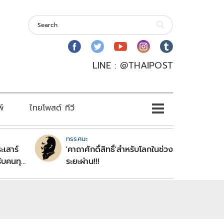
LINE : @THAIPOST
พ์
ไทยโพสต์ ทีวี
ทรรศนะ
ะเสาร์
'คาถาศักดิ์สิทธิ์'สำหรับโลกในช่วง
ับคนทุก
ระยะผ่าน!!!