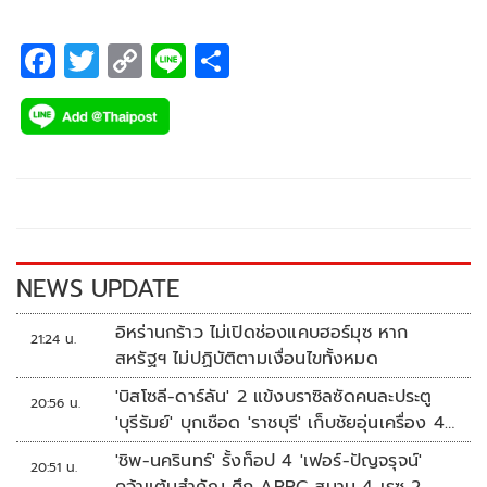
F
T
C
Li
S
ac
wi
o
n
h
e
tt
p
e
ar
b
er
y
e
o
Li
o
n
k
k
NEWS UPDATE
อิหร่านกร้าว ไม่เปิดช่องแคบฮอร์มุซ หาก
21:24 น.
สหรัฐฯ ไม่ปฏิบัติตามเงื่อนไขทั้งหมด
'บิสโซลี-ดาร์ลัน' 2 แข้งบราซิลซัดคนละประตู
20:56 น.
'บุรีรัมย์' บุกเชือด 'ราชบุรี' เก็บชัยอุ่นเครื่อง 4
นัดรวด
'ชิพ-นครินทร์' รั้งท็อป 4 'เฟอร์-ปัญจรุจน์'
20:51 น.