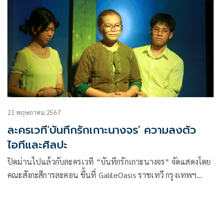
23 พฤษภาคม 2567
ละครเวที'บันทึกรักเกาะนางจร' ความลงตัว
ไอทีและศิลปะ
ปิดม่านไปแล้วกับละครเวที “บันทึกรักเกาะนางจร” จัดแสดงโดย
คณะสังกะสีการละคอน ขึ้นที่ GalileOasis ราชเทวี กรุงเทพฯ
ระหว่างวันที่ 17 – 19 พ.ค. 2567 ที่ผ่านมา เป็นหนึ่งใน
กิจกรรม “เชื่อมวัยด้วยไอที” ที่ศูนย์การเรียนรู้มูลนิธิศูนย์
สารสนเทศเครือข่ายไทยจัด