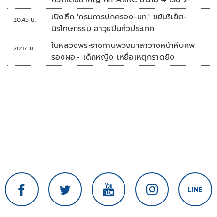
คว้าแต้มสำคัญ ศึก ARRC สนาม 4 เรซ 2
เปิดลึก 'กรมการปกครอง-มท.' ขยับรีเซ็ต-
20:45 น.
นิรโทษกรรม อาวุธปืนทั่วประเทศ
ในหลวงพระราชทานพวงมาลาวางหน้าหีบศพ
20:17 น.
รองผอ.- เด็กหญิง เหยื่อเหตุกราดยิง