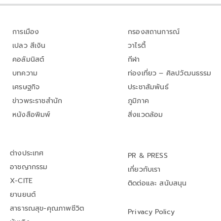
การเมือง
กรองสถานการณ์
เปลว สีเงิน
วาไรตี้
คอลัมนิสต์
กีฬา
บทความ
ท่องเที่ยว – ศิลปวัฒนธรรม
เศรษฐกิจ
ประชาสัมพันธ์
ข่าวพระราชสำนัก
ภูมิภาค
หนังสือพิมพ์
สิ่งแวดล้อม
ต่างประเทศ
PR & PRESS
อาชญากรรม
เกี่ยวกับเรา
X-CITE
ติดต่อและ สนับสนุน
ยานยนต์
สาธารณสุข-คุณภาพชีวิต
Privacy Policy