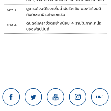
มีเหตุกระทบกระทั่งกับอส. ก่อนพาส่งขึ้นรถกลับ
ยูเครนโจมตีโรงกลั่นน้ำมันรัสเซีย มอสโกโจมตี
6:02 น.
คืนใส่สถานีรถไฟและเรือ
ดินถล่มคร่าชีวิตอย่างน้อย 4 รายในภาคเหนือ
5:40 น.
ของฟิลิปปินส์