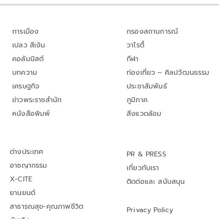
การเมือง
กรองสถานการณ์
เปลว สีเงิน
วาไรตี้
คอลัมนิสต์
กีฬา
บทความ
ท่องเที่ยว – ศิลปวัฒนธรรม
เศรษฐกิจ
ประชาสัมพันธ์
ข่าวพระราชสำนัก
ภูมิภาค
หนังสือพิมพ์
สิ่งแวดล้อม
ต่างประเทศ
PR & PRESS
อาชญากรรม
เกี่ยวกับเรา
X-CITE
ติดต่อและ สนับสนุน
ยานยนต์
สาธารณสุข-คุณภาพชีวิต
Privacy Policy