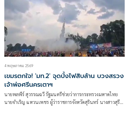
4 พฤษภาคม 2569
เขมรตกใจ! 'มท.2' จุดบั้งไฟสิบล้าน บวงสรวง
เจ้าพ่อศรีนครเตาฯ
นายพลพีร์ สุวรรณฉวี รัฐมนตรีช่วยว่าการกระทรวงมหาดไทย
นายจำเริญ แหวนเพชร ผู้ว่าราชการจังหวัดสุรินทร์ นางสาวสุรีย์
ธัมมาตร สส.สุรินทร์ เขต 4