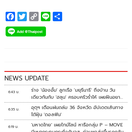
F
T
C
Li
S
ac
wi
o
n
h
e
tt
p
e
ar
b
er
y
e
o
Li
o
n
k
k
NEWS UPDATE
ร่าง 'น้องอั้ม' ลูกเรือ 'มยุรีนารี' ถึงบ้าน วัน
6:43 น.
เดียวกันกับ 'ฮลุน' ครอบครัวร่ำไห้ เผยฝันอยาก
เป็นทหารเรือ
อุตุฯ เตือนฝนถล่ม 36 จังหวัด อัปเดตเส้นทาง
6:35 น.
ไต้ฝุ่น 'ดอลฟิน'
'มหาดไทย' เผยไทม์ไลน์ หารือกลุ่ม P – MOVE
6:19 น.