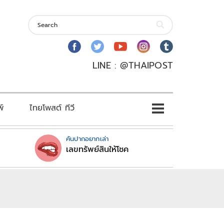
LINE : @THAIPOST
พ์
ไทยโพสต์ ทีวี
คันปากอยากเล่า
เลขทรัพย์สินให้โชค