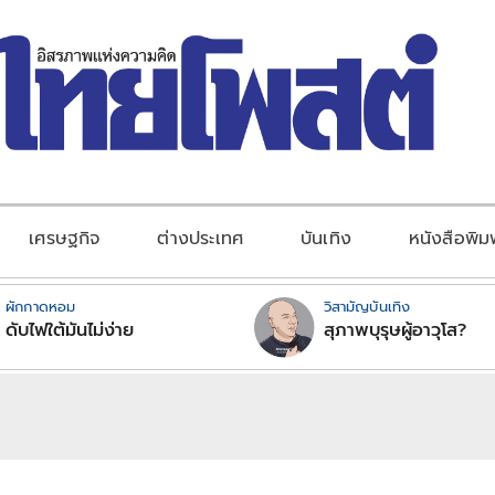
เศรษฐกิจ
ต่างประเทศ
บันเทิง
หนังสือพิม
ผักกาดหอม
วิสามัญบันเทิง
ดับไฟใต้มันไม่ง่าย
สุภาพบุรุษผู้อาวุโส?