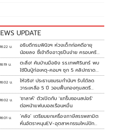
EWS UPDATE
อธิบดีกรมพินิจฯ ห่วงเด็กก่อคดีอายุ
16:22 น.
น้อยลง ชี้เข้าถึงอาวุธปืนง่าย ครอบครัว
แตกแยกเป็นชนวนสำคัญ
ตะลึง! ค้นบ้านมือยิง รร.เทพศิรินทร์ พบ
16:19 น.
ใช้ปืนปู่ก่อเหตุ-คอมฯ ซุก 5 คลิปกราด
ยิง
ให้จริง! ประธานชมรมกำนันฯ รับได้ลด
16:02 น.
วาระเหลือ 5 ปี วอนฟื้นกองทุนสตรี
อำเภอละล้าน
'ซาลาห์' ตัวเปิดกับ 'แทร็บซอนสปอร์'
16:02 น.
ต่อหน้าแฟนบอลเรือนหมื่น
‘คลัง’ เตรียมยกเครื่องภาษีสรรพสามิต
16:01 น.
หั่นอัตราหนุนEV-อุตสาหกรรมใหม่ปัก
หมุดไทย