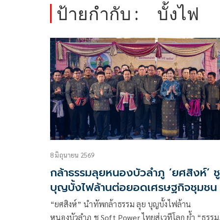
ป้ายกำกับ :
บั้งไฟ
8 มิถุนายน 2569
กล้าธรรมลุยหนองบัวลำภู ‘ยศสิงห์’ ชู
บุญบั้งไฟล้านต่อยอดเศรษฐกิจชุมชน
“ยศสิงห์” นำทัพกล้าธรรม ลุย บุญบั้งไฟล้าน
หนองบัวลำภู ชู Soft Power ไทยสู่เวทีโลก ย้ำ “ธรรม