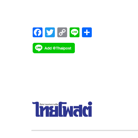
มีอาชีพด้านกสิกรรมเป็นหลัก การนำเอาดินประสิว(ขี้เ
F
T
C
Li
S
ac
wi
o
n
h
e
tt
p
e
ar
b
er
y
e
o
Li
o
n
k
k