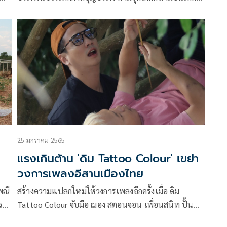
ขาด พร้อมกำชับขออนุญาตล่วงหน้า หากฝ่าฝืนโทษหนัก
ทั้งจำทั้งปรับสูงสุดถึง 5 ปี หรือ 2 แสนบาท เพื่อความ
ปลอดภัยนักบินและประชาชนเป็นหลัก
25 มกราคม 2565
แรงเกินต้าน 'ดิม Tattoo Colour' เขย่า
วงการเพลงอีสานเมืองไทย
พณี
สร้างความแปลกใหม่ให้วงการเพลงอีกครั้งเมื่อ ดิม
ร
Tattoo Colour จับมือ ฌอง สตอนจอน เพื่อนสนิท ปั้น
ีสาน
เพลงอกหักสไตล์บ้านๆ อีสานร่วมสมัย ในเพลง ‘จูด