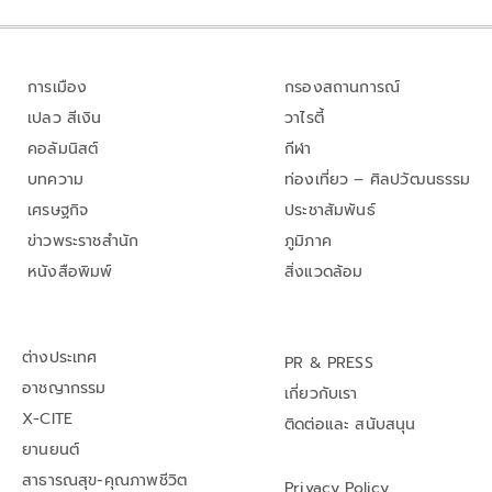
การเมือง
กรองสถานการณ์
เปลว สีเงิน
วาไรตี้
คอลัมนิสต์
กีฬา
บทความ
ท่องเที่ยว – ศิลปวัฒนธรรม
เศรษฐกิจ
ประชาสัมพันธ์
ข่าวพระราชสำนัก
ภูมิภาค
หนังสือพิมพ์
สิ่งแวดล้อม
ต่างประเทศ
PR & PRESS
อาชญากรรม
เกี่ยวกับเรา
X-CITE
ติดต่อและ สนับสนุน
ยานยนต์
สาธารณสุข-คุณภาพชีวิต
Privacy Policy