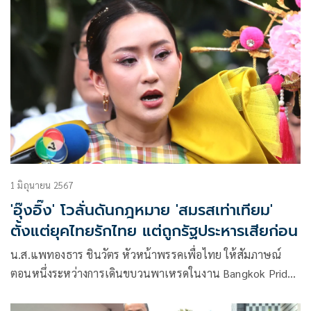
1 มิถุนายน 2567
'อุ๊งอิ๊ง' โวลั่นดันกฎหมาย 'สมรสเท่าเทียม'
ตั้งแต่ยุคไทยรักไทย แต่ถูกรัฐประหารเสียก่อน
น.ส.แพทองธาร ชินวัตร หัวหน้าพรรคเพื่อไทย ให้สัมภาษณ์
ตอนหนึ่งระหว่างการเดินขบวนพาเหรดในงาน Bangkok Pride
Festival 2024 ว่า ในฐานะที่เข้ามาเป็นหัวหน้าพรรคเพื่อไทย
อย่างเต็มตัว ก็เคยให้สัมภาษณ์อยู่เสมอว่าการที่คนเรารักกัน