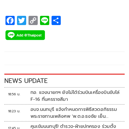
เฟสติวัล 2024” (Bangkok Pride Festival 2024)
F
T
C
Li
S
ac
wi
o
n
h
e
tt
p
e
ar
b
er
y
e
o
Li
o
n
k
k
NEWS UPDATE
ทอ. แจงนายกฯ ยังไม่ได้ร่วมบินเครื่องบินขับไล่
18:56 น.
F-16 ที่นครราชสีมา
อบจ.นนทบุรี แจ้งกำหนดการพิธีสวดอภิธรรม
18:23 น.
พระราชทานเพลิงศพ 'พ.ต.อ.ธงชัย เย็น
ประเสริฐ'
คุมเข้มนนทบุรี! ตำรวจ-ฝ่ายปกครอง ร่วมตั้ง
17:45 น.