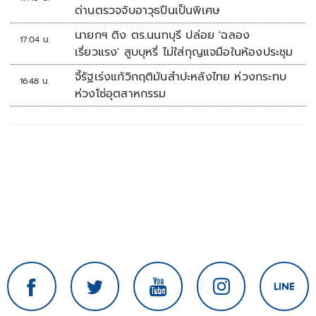
ด่านตรวจจับอาวุธปืนเป็นพิเศษ
นายกฯ ติง ตร.นนทบุรี ปล่อย 'ฉลอง
17:04 น.
เรี่ยวแรง' สูบบุหรี่ ไม่ใส่กุญแจมือในห้องประชุม
จี้รัฐเร่งแก้วิกฤติมันสำปะหลังไทย ห่วงกระทบ
16:48 น.
ห่วงโซ่อุตสาหกรรม