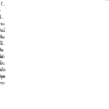
บ
ย
น
ง
ซ้าย
รง
่วม
กรณ์
ลา
่าง
ทีม
ด้
ใช้
การ
ิด
ี
ไม่
กฝา
าก
วัณ
ยบ
ี
เป็น
ง
ว
ะดีด
ง
ดูก
บลง
ท่อง
เซล
ไป
โดย
ม่
ั้น
แสง
ะหัก
มา
งคง