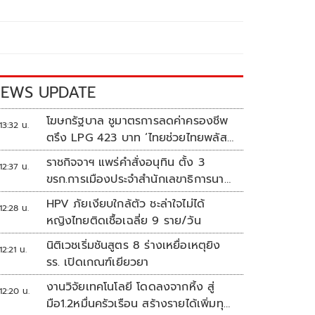
EWS UPDATE
โฆษกรัฐบาล ชูมาตรการลดค่าครองชีพ
13:32 น.
ตรึง LPG 423 บาท ‘ไทยช่วยไทยพลัส’
ดันเงินหมุนแสนล้าน
ราชกิจจาฯ แพร่คำสั่งอนุทิน ตั้ง 3
12:37 น.
ขรก.การเมืองประจำสำนักเลขาธิการนา
ยกฯ
HPV ภัยเงียบใกล้ตัว ชะล่าใจไม่ได้
12:28 น.
หญิงไทยติดเชื้อเฉลี่ย 9 ราย/วัน
นิติเวชเริ่มชันสูตร 8 ร่างเหยื่อเหตุยิง
12:21 น.
รร. เปิดเกณฑ์เยียวยา
งานวิจัยเทคโนโลยี โดดลงจากหิ้ง สู่
12:20 น.
มือ1.2หมื่นครัวเรือน สร้างรายได้เพิ่มทุก