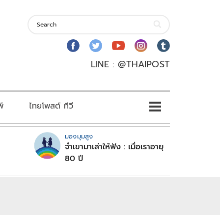
LINE : @THAIPOST
พ์
ไทยโพสต์ ทีวี
มองมุมสูง
จำเขามาเล่าให้ฟัง : เมื่อเราอายุ
80 ปี