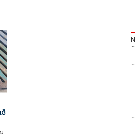
น
N
ช็
าน