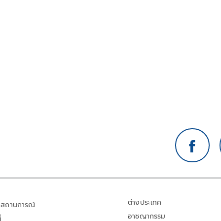
ะ
ให้
ัน
นาญ
ละลด
ย
ป็น
าก
ถ
้ไม่
และ
ีก
ละ
ต่างประเทศ
สถานการณ์
อาชญากรรม
้