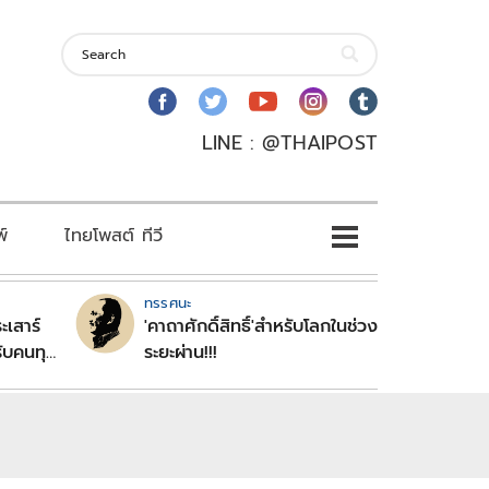
LINE : @THAIPOST
พ์
ไทยโพสต์ ทีวี
ทรรศนะ
ะเสาร์
'คาถาศักดิ์สิทธิ์'สำหรับโลกในช่วง
ับคนทุก
ระยะผ่าน!!!