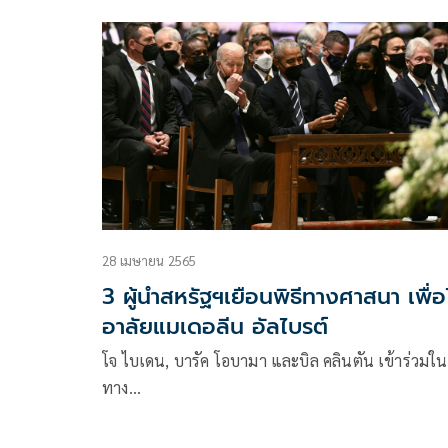
28 เมษายน 2565
3 ผู้นำสหรัฐฯเยือนพิธีทางศาสนา เพื่อ
อาลัยแมเดอลีน อัลไบรต์
โจ ไบเดน, บารัค โอบามา และบิล คลินตัน เข้าร่วมในพ
ทาง…