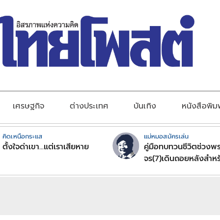
เศรษฐกิจ
ต่างประเทศ
บันเทิง
หนังสือพิม
คิดเหนือกระแส
แม่หมอสมัครเล่น
ตั้งใจด่าเขา...แต่เราเสียหาย
คู่มือทบทวนชีวิตช่วงพร
จร(7)เดินถอยหลังสำหร
ลัคนาราศีตอนที่2