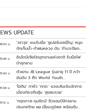
EWS UPDATE
'วราวุธ' แนะรับมือ 'ซูเปอร์เอลนีโญ' หนุน
16:03 น.
กักเก็บน้ำ-ทำฝนหลวง ดัน 'ทำนาเปียก
สลับแห้ง'
อินโดนีเซียปิดอุทยานแห่งชาติ รับมือไฟ
15:46 น.
ป่าลุกลาม
ตัวแทน JB League รุ่นอายุ 11 ปี คว้า
15:40 น.
อันดับ 3 ศึก World Youth
Championship 2026 ที่สิงคโปร์
'ไอติม' กาหัว 'กกต.' แจงเส้นเงินนักการ
15:38 น.
เมืองท้องถิ่นซุ้ม 'สุขสมรวย'
'กฤตภาส-ภุมรัตน์' ซิวแชมป์จักรยาน
15:12 น.
ประเทศไทย ผอ.เขื่อนภูมิพล พร้อมรับ