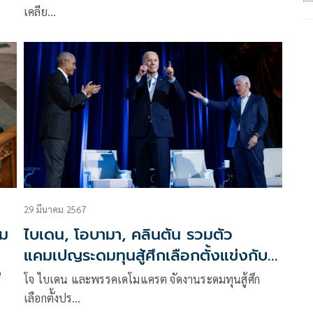
เคลีย…
29 มีนาคม 2567
วม
ไบเดน, โอบามา, คลินตัน รวมตัว
แคมเปญระดมทุนสู้ศึกเลือกตั้งแข่งกับรี
พับลิกัน
่
โจ ไบเดน และพรรคเดโมแครต จัดงานระดมทุนสู้ศึก
เลือกตั้งปร…