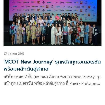
13 ตุลาคม 2567
'MCOT New Journey' รุกหนักทุกเจเนอเรชัน
พร้อมผลักดันสู่สากล
บริษัท อสมท จำกัด (มหาชน) จัดงาน “MCOT New Journey” รุก
หนักทุกเจเนอเรชัน พร้อมผลักดันสู่สากล ที่ Phenix Pratunam
Bangkok โดย ผาติยุทธ ใจสว่าง รักษาการในตำแหน่งผู้อำนวย
การใหญ่ บมจ.อสมท (รก.ผอ.ใหญ่ บมจ. อสมท) ได้เผยถึงทิศทาง
ที่ไม่ล้อมกรอบ สร้างคอมมูนิตี้ที่หลากหลาย พร้อมต่อยอดทุกคอน