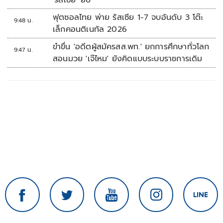
'รัสเซีย' ยับ
ฟุตซอลไทย พ่าย รัสเซีย 1-7 จบอันดับ 3 โต๊ะ
9:48 น.
เล็กคอนติเนทัล 2026
ขำขื่น 'อดีตผู้สมัครสส.พท.' ยกการศึกษาทั่วโลก
9:47 น.
สอนมวย 'เจ๊ไหม' ยังคิดแบบระบบราชการเดิม