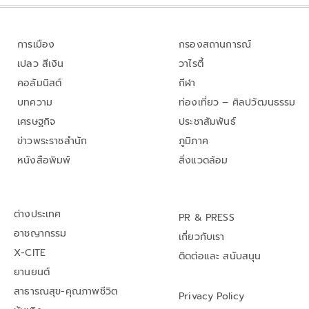
การเมือง
กรองสถานการณ์
เปลว สีเงิน
วาไรตี้
คอลัมนิสต์
กีฬา
บทความ
ท่องเที่ยว – ศิลปวัฒนธรรม
เศรษฐกิจ
ประชาสัมพันธ์
ข่าวพระราชสำนัก
ภูมิภาค
หนังสือพิมพ์
สิ่งแวดล้อม
ต่างประเทศ
PR & PRESS
อาชญากรรม
เกี่ยวกับเรา
X-CITE
ติดต่อและ สนับสนุน
ยานยนต์
สาธารณสุข-คุณภาพชีวิต
Privacy Policy