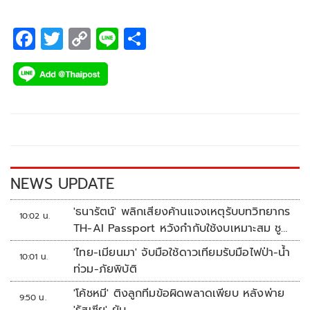
เทนต์
F
T
C
Li
S
ac
wi
o
n
h
e
tt
p
e
ar
b
er
y
e
o
Li
o
n
k
k
NEWS UPDATE
'ธนารัตน์' พลิกเสียงค้านแจงเหตุรับบทวิทยากร
10:02 น.
TH-AI Passport หวังกำกับใช้งบเหมาะสม ชู
จุดเด่นคนไทยได้ใช้ AI ระดับโปร ลดเหลื่อมล้ำ
'ไทย-เมียนมา' จับมือใช้ดาวเทียมรับมือไฟป่า-น้ำ
10:01 น.
ทางเทคโนโลยี เซฟงบไปกว่า900ล้าน เชื่อหาก
ท่วม-ภัยพิบัติ
ใช้เต็มที่เอกชนขาดทุนย่อยยับ
'โค้ชหมี' ติงลูกทีมข้อผิดพลาดเพียบ หลังพ่าย
9:50 น.