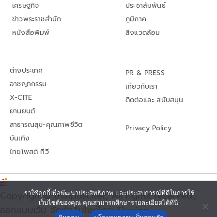
เศรษฐกิจ
ประชาสัมพันธ์
ข่าวพระราชสำนัก
ภูมิภาค
หนังสือพิมพ์
สิ่งแวดล้อม
ต่างประเทศ
PR & PRESS
อาชญากรรม
เกี่ยวกับเรา
X-CITE
ติดต่อและ สนับสนุน
ยานยนต์
สาธารณสุข-คุณภาพชีวิต
Privacy Policy
บันเทิง
ไทยโพสต์ ทีวี
เราใช้คุกกี้เพื่อพัฒนาประสิทธิภาพ และประสบการณ์ที่ดีในการใช้
Copyright© thaipost.net, All rights reserved.,
เว็บไซต์ของคุณ คุณสามารถศึกษารายละเอียดได้ที่นี่
ออกแบบเว็บ จัดทำเว็บไซต์โดย iDesign