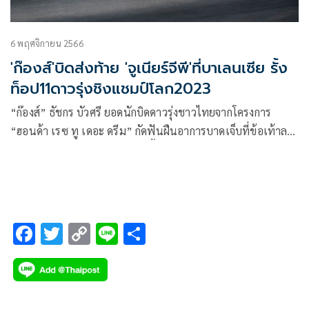
6 พฤศจิกายน 2566
'ก๊องส์'บิดส่งท้าย 'จูเนียร์จีพี'ที่บาเลนเซีย รั้ง
ท็อป11ดาวรุ่งชิงแชมป์โลก2023
“ก๊องส์” ธัชกร บัวศรี ยอดนักบิดดาวรุ่งชาวไทยจากโครงการ
“ฮอนด้า เรซ ทู เดอะ ดรีม” กัดฟันฝืนอาการบาดเจ็บที่ข้อเท้าลง
บิดในศึก จูเนียร์จีพี เวิลด์ แชมเปี้ยนชิพ 2023 สนามสุดท้ายที่
บาเลนเซีย ก่อนรั้งท็อป 11 อันดับดาวรุ่งชิงแชมป์โลกส่งท้าย
ฤดูกาล 2023 เมื่อสุดสัปดาห์ที่ผ่านมา
F
T
C
Li
S
ac
wi
o
n
h
e
tt
p
e
ar
b
er
y
e