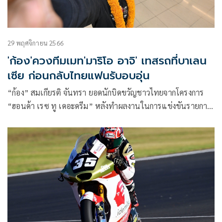
29 พฤศจิกายน 2566
'ก้อง'ควงทีมเมท'มาริโอ อาจิ' เทสรถที่บาเลน
เซีย ก่อนกลับไทยแฟนรับอบอุ่น
“ก้อง” สมเกียรติ จันทรา ยอดนักบิดขวัญชาวไทยจากโครงการ
“ฮอนด้า เรซ ทู เดอะดรีม” หลังทำผลงานในการแข่งขันรายการ
โมโตจีพี 2023 รุ่นโมโต 2 สนามสุดท้ายที่บาเลนเซีย ประเทศ
สเปน ได้อย่างยอดเยี่ยมเมื่อสุดสัปดาห์ที่ผ่านมา ด้วยการคว้า
อันดับที่ 5 ซึ่งเป็นรองแค่นักแข่งเจ้าถิ่นสเปนเท่านั้น และจบ
ฤดูกาลรั้งอันดับ 6 โมโตทู 2023 สร้างประวัติศาสตร์นักบิดไทยทำ
อันดับโลกได้สูงที่สุดที่เคยมีมา โดยเมื่อวันจันทร์ที่ 27 พฤศจิกายน
ที่ผ่านมา มีการทดสอบในรุ่นโมโต 2 อย่างต่อเนื่องทันที