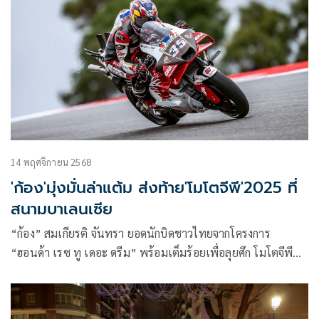
14 พฤศจิกายน 2568
'ก้อง'มุ่งมั่นล่าแต้ม ส่งท้าย'โมโตจีพี'2025 ที่
สนามบาเลนเซีย
“ก้อง” สมเกียรติ จันทรา ยอดนักบิดชาวไทยจากโครงการ
“ฮอนด้า เรซ ทู เดอะ ดรีม” พร้อมเต็มร้อยเพื่อลุยศึก โมโตจีพี
2025 สนามสุดท้าย รายการ บาเลนเซีย กรังด์ปรีซ์ มุ่งมั่นเต็ม
เปี่ยมเพื่อล่าแต้มส่งท้ายฤดูกาล ระหว่างวันที่ 14-16 พฤศจิกายน
นี้ ที่ เซอร์กิต ริคาร์โด ตอร์โม เมืองบาเลนเซีย ประเทศสเปน