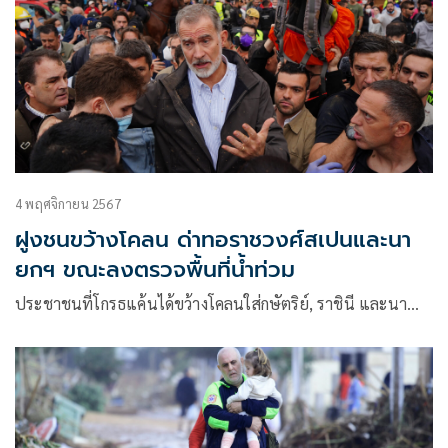
4 พฤศจิกายน 2567
ฝูงชนขว้างโคลน ด่าทอราชวงศ์สเปนและนา
ยกฯ ขณะลงตรวจพื้นที่น้ำท่วม
ประชาชนที่โกรธแค้นได้ขว้างโคลนใส่กษัตริย์, ราชินี และนา…