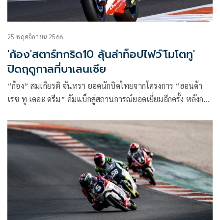
25 พฤศจิกายน 2566
'ก้อง'สตาร์ทกริด10 ลุ้นล่าท็อปไฟว์'โมโตทู'
ปิดฤดูกาลที่บาเลนเซีย
“ก้อง” สมเกียรติ จันทรา ยอดนักบิดไทยจากโครงการ “ฮอนด้า
เรซ ทู เดอะ ดรีม” คัมแบ็กสู่สถานการณ์ยอดเยี่ยมอีกครั้ง หลังกด
เวลาทะยานคว้ากริดที่ 10 ในศึก โมโตทู สนามสุดท้ายของฤดูกาล
ในรายการ บาเลนเซีย กรังด์ปรีซ์ ก่อนลุ้นล่าท็อปไฟว์ของโลกวัน
อาทิตย์นี้ที่ เซอร์กิต ริคาร์โด ตอร์โม เมืองบาเลนเซีย ประเทศ
สเปน