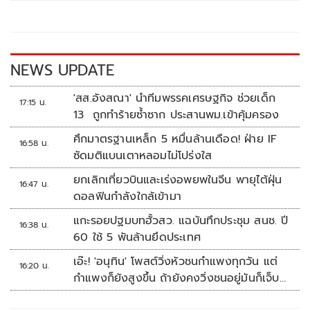
o
Li
o
n
k
k
NEWS UPDATE
'สส.อังสณา' นำทีมพรรคเศรษฐกิจ ช่วยเด็ก
17:15 น.
13 ถูกทำร้ายซ้ำซาก ประสานพม.เข้าคุ้มครอง
ศึกมาตรฐานเหล็ก 5 หมื่นล้านเดือด! ฝ่าย IF
16:58 น.
ซัดมติแบนเตาหลอมไม่โปร่งใส
ยกเลิกเที่ยวบินและเร่งอพยพในจีน พายุไต้ฝุ่น
16:47 น.
ดอลฟินกำลังใกล้เข้ามา
แกะรอยปฐมบทฮั้วสว. แฉบันทึกประชุม สนช. ปี
16:38 น.
60 ใช้ 5 พันล้านยึดประเทศ
เอ๊ะ! 'อนุทิน' โพสต์วิ่งหัวชนกำแพงทุกวัน แต่
16:20 น.
กำแพงก็ยังสูงขึ้น ถ้ายังคงวิ่งชนอยู่มันก็เจ็บ
หัวอีก