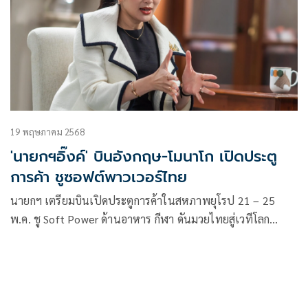
19 พฤษภาคม 2568
'นายกฯอิ๊งค์' บินอังกฤษ-โมนาโก เปิดประตู
การค้า ชูซอฟต์พาวเวอร์ไทย
นายกฯ เตรียมบินเปิดประตูการค้าในสหภาพยุโรป 21 – 25
พ.ค. ชู Soft Power ด้านอาหาร กีฬา ดันมวยไทยสู่เวทีโลก
พร้อมดึงแข่ง F1 มาไทย สร้างโอกาสใหม่ทางเศรษฐกิจให้กับ
ประเทศ