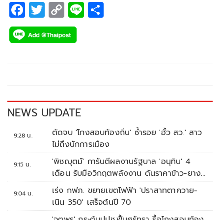
F
T
C
Li
S
ac
wi
o
n
h
e
tt
p
e
ar
b
er
y
e
o
Li
o
n
k
k
NEWS UPDATE
ตัดจบ 'โกงสอบท้องถิ่น' ซ้ำรอย 'ฮั้ว สว.' สาว
9:28 น.
ไม่ถึงนักการเมือง
'พิชญุตม์' การันตีผลงานรัฐบาล 'อนุทิน' 4
9:15 น.
เดือน รับมือวิกฤตพลังงาน ดันราคาข้าว-ยาง-
ปาล์ม พุ่งต่อเนื่อง พร้อมอัดมาตรการช่วยลด
เร่ง กฟภ. ขยายเขตไฟฟ้า 'ปราสาทตาควาย-
9:04 น.
ต้นทุน-ขยายตลาดโลก
เนิน 350' เสร็จต้นปี 70
'จตุพร' กระตุ้นปปช.ฟื้นศรัทธา รื้อโกงสอบท้อง