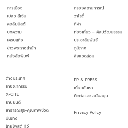
การเมือง
กรองสถานการณ์
เปลว สีเงิน
วาไรตี้
คอลัมนิสต์
กีฬา
บทความ
ท่องเที่ยว – ศิลปวัฒนธรรม
เศรษฐกิจ
ประชาสัมพันธ์
ข่าวพระราชสำนัก
ภูมิภาค
หนังสือพิมพ์
สิ่งแวดล้อม
ต่างประเทศ
PR & PRESS
อาชญากรรม
เกี่ยวกับเรา
X-CITE
ติดต่อและ สนับสนุน
ยานยนต์
สาธารณสุข-คุณภาพชีวิต
Privacy Policy
บันเทิง
ไทยโพสต์ ทีวี