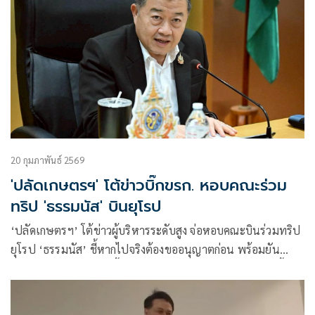
20 กุมภาพันธ์ 2569
'ปลัดเกษตรฯ​' โต้​ข่าวบิ๊กขรก. หอบคณะร่วม
ทริป 'ธรรมนัส' บินยุโรป
‘ปลัดเกษตรฯ​’ โต้​ข่าวผู้บริหารระดับสูง จ่อหอบคณะบินร่วมทริป​
ยุโรป ‘ธรรมนัส​’ ชี้หากไปจริงต้องขออนุญาต​ก่อน​ พร้อมยัน​
กระแสเรียกประชุมวันนี้ไม่จริง​ เหตุถกยกกระทรวงแล้ววานนี้​