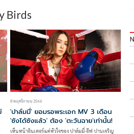
lly Birds
N
8 พฤศจิกายน 2566
่
'ปาล์มมี่' ยอมรอพระเอก MV 3 เดือน
'ซังได้ซังแล้ว' ต้อง 'ตะวันฉาย'เท่านั้น!
ม
เห็นหน้าอินเตอร์แต่หัวใจของ ปาล์มมี่-อีฟ ปานเจริญ