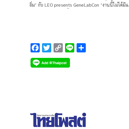
อิ่ม’ กับ LEO presents GeneLabCon ‘งานนี้ไม่ได้มีแ
คอนเสิร์ต’ ที่เพิ่งจัดขึ้นเมื่อวันเสาร์ที่ 5 และวันอาทิตย์
6 ตุลาคม 2567 ณ ยูเนี่ยน ฮอลล์, ชั้น 6 ศูนย์การค้ายู
เนี่ยน มอลล์ โดยค่าย GeneLab ในเครือ GMM Music
และทีมครึ่งเก้า
F
T
C
Li
S
ac
wi
o
n
h
e
tt
p
e
ar
b
er
y
e
o
Li
o
n
k
k