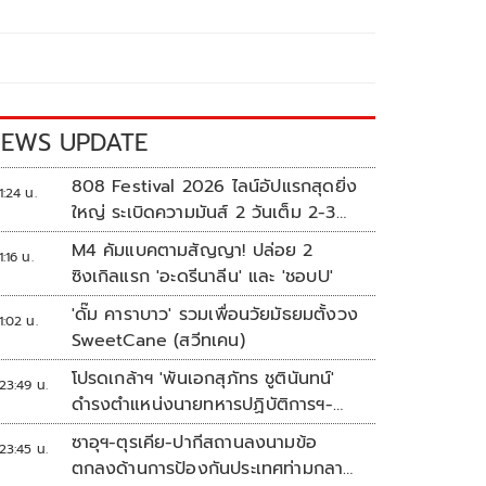
EWS UPDATE
808 Festival 2026 ไลน์อัปแรกสุดยิ่ง
1:24 น.
ใหญ่ ระเบิดความมันส์ 2 วันเต็ม 2-3
ต.ค.นี้
M4 คัมแบคตามสัญญา! ปล่อย 2
1:16 น.
ซิงเกิลแรก 'อะดรีนาลีน' และ 'ชอบU'
'ดั๊ม คาราบาว' รวมเพื่อนวัยมัธยมตั้งวง
1:02 น.
SweetCane (สวีทเคน)
โปรดเกล้าฯ 'พันเอกสุภัทร ชูตินันทน์'
23:49 น.
ดำรงตำแหน่งนายทหารปฏิบัติการฯ-
พระราชทานยศ 'พลตรี'
ซาอุฯ-ตุรเคีย-ปากีสถานลงนามข้อ
23:45 น.
ตกลงด้านการป้องกันประเทศท่ามกลาง