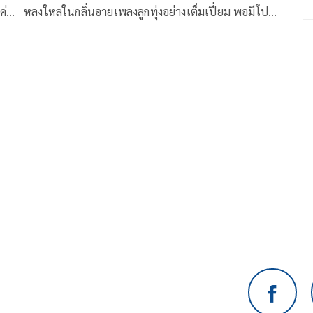
ค่
หลงใหลในกลิ่นอายเพลงลูกทุ่งอย่างเต็มเปี่ยม พอมีโปร
ที่
เจกต์ซนซน 40 ปี GMM Grammy เลยหยิบยกเพลง “ซัง
ได้ซังแล้ว” ของ “ต่าย อรทัย” มาถ่ายทอดใหม่ในสไตล์
ตัวเอง