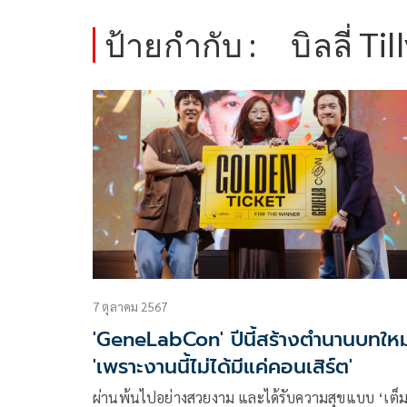
ป้ายกำกับ :
บิลลี่ Ti
7 ตุลาคม 2567
'GeneLabCon' ปีนี้สร้างตำนานบทใหม
'เพราะงานนี้ไม่ได้มีแค่คอนเสิร์ต'
ผ่านพ้นไปอย่างสวยงาม และได้รับความสุขแบบ ‘เต็