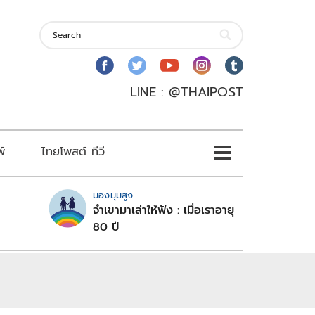
LINE : @THAIPOST
พ์
ไทยโพสต์ ทีวี
มองมุมสูง
จำเขามาเล่าให้ฟัง : เมื่อเราอายุ
80 ปี