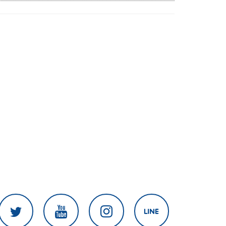
สงครามในภูมิภาค