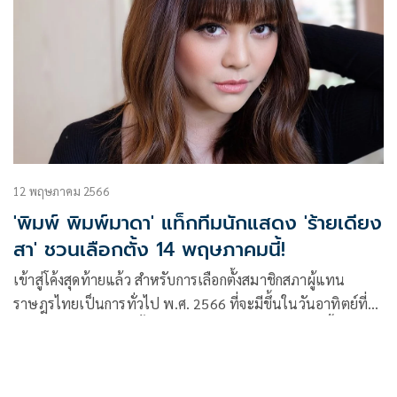
สิ่งแวดล้อม การเลือกใช้วัสดุธรรมชาติในการทำกระทง เพื่อ
สืบสานประเพณีที่สวยงามนี้ให้คงอยู่ต่อไป
12 พฤษภาคม 2566
'พิมพ์ พิมพ์มาดา' แท็กทีมนักแสดง 'ร้ายเดียง
สา' ชวนเลือกตั้ง 14 พฤษภาคมนี้!
เข้าสู่โค้งสุดท้ายแล้ว สำหรับการเลือกตั้งสมาชิกสภาผู้แทน
ราษฎรไทยเป็นการทั่วไป พ.ศ. 2566 ที่จะมีขึ้นในวันอาทิตย์ที่
14 พฤษภาคม 2566 ตั้งแต่เวลา 08.00-17.00 น. งานนี้ ผู้จัดคน
เก่ง พิมพ์-พิมพ์มาดา บริรักษ์ศุภกร จากค่าย เมจิค อีฟ เอนเตอร์
เทนเม้นท์ 2 จำกัด นำทีมนักแสดงจากละครเรื่อง “ร้ายเดียงสา”