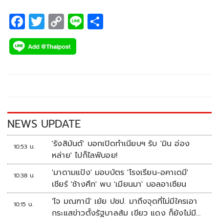
ทางช่อง 7 เอชดี
F
T
C
Li
S
ac
wi
o
n
h
e
tt
p
e
ar
b
er
y
e
o
Li
o
n
k
k
NEWS UPDATE
'รังสิมันต์' บอกเปิดทำเนียบฯ รับ 'มิน อ่อง
10:53 น.
หล่าย' ไปก็ไลฟ์บอย!
'มาดามแป้ง' มอบบัตร 'โรงเรียน-อคาเดมี'
10:38 น.
เชียร์ 'ช้างศึก' พบ 'เมียนมา' บอลอาเซียน
'โจ มณฑานี' เย้ย ปชป. มาถึงจุดที่ไม่มีใครเอา
10:15 น.
กระแสข่าวตั้งรัฐบาลส้ม เขียว แดง ก็ยังไม่มีฟ้า