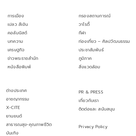
การเมือง
กรองสถานการณ์
เปลว สีเงิน
วาไรตี้
คอลัมนิสต์
กีฬา
บทความ
ท่องเที่ยว – ศิลปวัฒนธรรม
เศรษฐกิจ
ประชาสัมพันธ์
ข่าวพระราชสำนัก
ภูมิภาค
หนังสือพิมพ์
สิ่งแวดล้อม
ต่างประเทศ
PR & PRESS
อาชญากรรม
เกี่ยวกับเรา
X-CITE
ติดต่อและ สนับสนุน
ยานยนต์
สาธารณสุข-คุณภาพชีวิต
Privacy Policy
บันเทิง