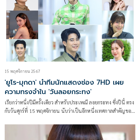
15 พฤศจิกายน 2567
'ยูโร-มุกดา' นำทีมนักแสดงช่อง 7HD เผย
ความทรงจำใน 'วันลอยกระทง'
เรียกว่าหนึ่งปีมีครั้งเดียว สำหรับประเพณี ลอยกระทง ซึ่งปีนี้ ตรง
กับวันศุกร์ที่ 15 พฤศจิกายน นับว่าเป็นอีกหนึ่งเทศกาลสำคัญของ
คนไทย ที่หลายคนต่างมีความประทับใจอยู่ในความทรงจำ เช่น
เดียวกับเหล่านักแสดงช่อง 7HD ที่กำลังมีผลงานละครออกอากาศ
ในขณะนี้ ที่จะมาเผยให้ฟัง พร้อมเชิญชวนแฟน ๆ หันมาใส่ใจ