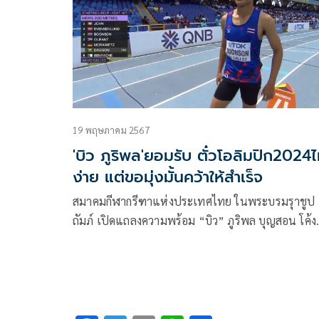
19 พฤษภาคม 2567
'บิว ภูริพล'ยอมรับ ตั๋วโอลิมปิก2024ไ
ง่าย แต่ขอมุ่งมั้นคว้าให้สำเร็จ
สมาคมกีฬากรีฑาแห่งประเทศไทย ในพระบรมรุาชูป
ถัมภ์ เปิดแถลงความพร้อม “บิว” ภูริพล บุญสอน โค้ง
สุดท้าย แพทย์ประจำทีมย้ำมีโอกาสได้ตั๋วโอลิมปิกสูง
ขณะที่เจ้าตัวยอมรับว่าไม่ง่ายต้องขอเช็คอาการบาดเจ
อีกครั้ง พร้อมยืนยันว่า ถึงแม้จะยากแต่ต้องคว้าตั๋วให้
สำเร็จ