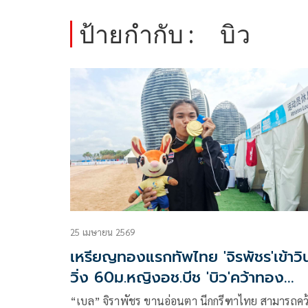
ป้ายกำกับ :
บิว
25 เมษายน 2569
เหรียญทองแรกทัพไทย 'จิรพัชร'เข้าวิ
วิ่ง 60ม.หญิงอช.บีช 'บิว'คว้าทอง
ประเภทชาย
“เบล” จิราพัชร ขานอ่อนตา นีกกรีฑาไทย สามารถคว