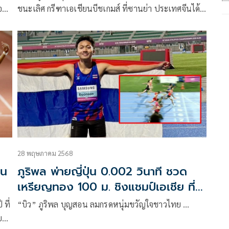
อ
ชนะเลิศ กรีฑาเอเชียนบีชเกมส์ ที่ซานย่า ประเทศจีนได้
า
สำเร็จ ด้วยเวลา 6.78 วินาที เจ้าตัวรับยังไม่ชินกับระยะ
ด้ดี
และการวิ่งบนทราย แต่ก็พร้อมทำเต็มที่
า
ที่
.49
นส์
28 พฤษภาคม 2568
ีน
ภูริพล พ่ายญี่ปุ่น 0.002 วินาที ชวด
เหรียญทอง 100 ม. ชิงแชมป์เอเชีย ที่
เกาหลีใต้
ที่
“บิว” ภูริพล บุญสอน ลมกรดหนุ่มขวัญใจชาวไทย …
ย