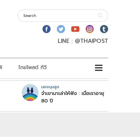
LINE : @THAIPOST
พ์
ไทยโพสต์ ทีวี
มองมุมสูง
จำเขามาเล่าให้ฟัง : เมื่อเราอายุ
80 ปี