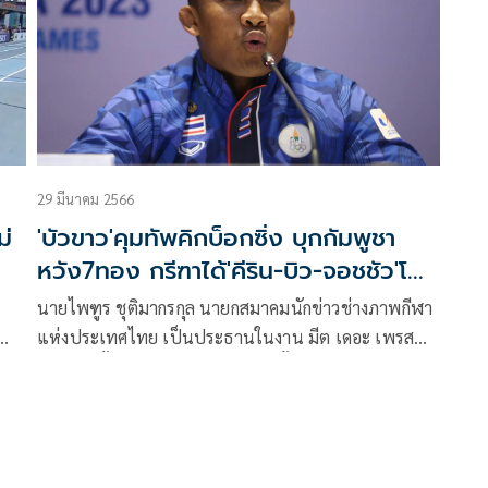
ทำเวลาในรายการไทเปโอเพ่น 2024 ที่ประเทศไต้หวัน
ระหว่างวันที่ 1-2 มิ.ย.นี้
29 มีนาคม 2566
ม่
'บัวขาว'คุมทัพคิกบ็อกซิ่ง บุกกัมพูชา
หวัง7ทอง กรีฑาได้'คีริน-บิว-จอชชัว'โกย
เหรียญ
นายไพฑูร ชุติมากรกุล นายกสมาคมนักข่าวช่างภาพกีฬา
แห่งประเทศไทย เป็นประธานในงาน มีต เดอะ เพรส
ซีเกมส์ ครั้งที่ 32 ที่ห้องเธียร์เตอร์ ชั้น 4 อาคาร
็บ
เฉลิมพระเกียรติ 7 รอบ พระชนมพรรษา กกท. เมื่อวันที่
29 มี.ค.2566 โดยในการแถลงความพร้อมหนที่ 5 มีผู้
แทนจาก 9 สมาคมกีฬาแห่งประเทศไทย ร่วมแถลงความ
พร้อมก่อนการแข่งขันซีเกมส์ ครั้งที่ 32 ซึ่งจะมีขึ้นที่