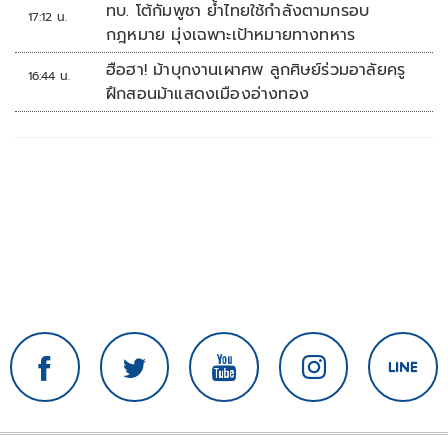
รุนแรง
ทบ. โต้กัมพูชา ย้ำไทยใช้กำลังตามกรอบ
17:12 น.
กฎหมาย มุ่งเฉพาะเป้าหมายทางทหาร
ฮือฮา! ม้าบุกงานเผาศพ ลูกศิษย์ร่วมอาลัยครู
16:44 น.
ฝึกสอนม้าแสดงเมืองอ่างทอง