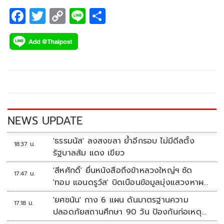
F
T
C
Li
S
ac
wi
o
n
h
e
tt
p
e
ar
b
er
y
e
o
Li
o
n
k
k
NEWS UPDATE
'ธรรมนัส' ลงสงขลา ย้ำอีกรอบ ไม่มีดีลตั้ง
18:37 น.
รัฐบาลส้ม แดง เขียว
'สีหศักดิ์' ยื่นหนังสือถึงข้าหลวงใหญ่ฯ ซัด
17:47 น.
'ทอม แอนดรูว์ส' บิดเบือนข้อมูลมุ่งแสวงหาผล
ประโยชน์ทางการเมือง
'ยศชนัน' กาง 6 แผน ดันมาตรฐานความ
17:18 น.
ปลอดภัยสถานศึกษา 90 วัน ป้องกันก่อเหตุ