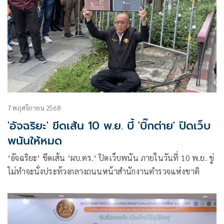
7 พฤศจิกายน 2568
'อัจฉริยะ' ขีดเส้น 10 พ.ย. บี้ 'บิ๊กต่าย' ปิดเว็บ
พนันให้หมด
‘อัจฉริยะ’ ขีดเส้น ‘ผบ.ตร.’ ปิดเว็บพนัน ภายในวันที่ 10 พ.ย. ขู่
ไม่ทำจะนั่งประท้วงกลางถนนหน้าสำนักงานตำรวจแห่งชาติ