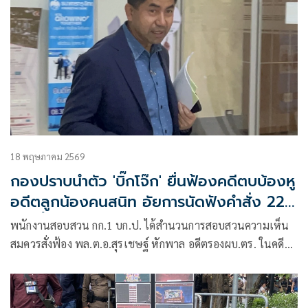
18 พฤษภาคม 2569
กองปราบนำตัว 'บิ๊กโจ๊ก' ยื่นฟ้องคดีตบบ้องหู
อดีตลูกน้องคนสนิท อัยการนัดฟังคำสั่ง 22
พ.ค.นี้
พนักงานสอบสวน กก.1 บก.ป. ได้สำนวนการสอบสวนความเห็น
สมควรสั่งฟ้อง พล.ต.อ.สุรเชษฐ์ หักพาล อดีตรองผบ.ตร. ในคดี
ทำร้ายร่างกาย พ.ต.ท.คริษฐ์