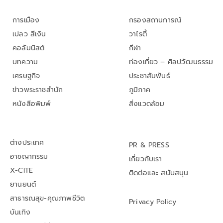
การเมือง
กรองสถานการณ์
เปลว สีเงิน
วาไรตี้
คอลัมนิสต์
กีฬา
บทความ
ท่องเที่ยว – ศิลปวัฒนธรรม
เศรษฐกิจ
ประชาสัมพันธ์
ข่าวพระราชสำนัก
ภูมิภาค
หนังสือพิมพ์
สิ่งแวดล้อม
ต่างประเทศ
PR & PRESS
อาชญากรรม
เกี่ยวกับเรา
X-CITE
ติดต่อและ สนับสนุน
ยานยนต์
สาธารณสุข-คุณภาพชีวิต
Privacy Policy
บันเทิง