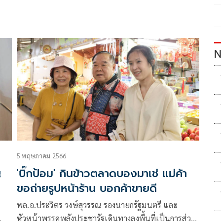
N
5 พฤษภาคม 2566
ญ
'บิ๊กป้อม' กินข้าวตลาดบองมาเช่ แม่ค้า
ขอถ่ายรูปหน้าร้าน บอกค้าขายดี
พล.อ.ประวิตร วงษ์สุวรรณ รองนายกรัฐมนตรี และ
หัวหน้าพรรคพลังประชารัฐเดินทางลงพื้นที่เป็นการส่วน