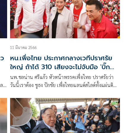
11 มีนาคม 2566
าว
หน.เพื่อไทย ประกาศกลางเวทีปราศรัย
ใหญ่ ถ้าได้ 310 เสียงจะไม่จับมือ 'บิ๊ก
ป้อม-พปชร.'
นพ.ชลน่าน ศรีแก้ว หัวหน้าพรรคเพื่อไทย ปราศรัยว่า
และ
วันนี้เราต้อง ชูธง ปักชัย เพื่อไทยแลนด์สไลด์ทั้งแผ่นดิน
310 เสียง ถ้าเราไม่ได้ 310 พี่น้องชาวพิจิตร จะต้องอยู่กับ
พล.อ.ประยุทธ์ จันทร์โอชา นายกฯและรมว.กลาโหมไป
อีก 4 ปี