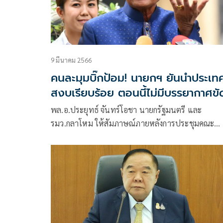
9 มีนาคม 2566
คนละมุมบิ๊กป้อม! นายกฯ ยันนำประเท
สงบเรียบร้อย ตอนนี้ไม่มีบรรยากาศขั
แย้งเหมือนอดีต
พล.อ.ประยุทธ์ จันทร์โอชา นายกรัฐมนตรี และ
รมว.กลาโหม ให้สัมภาษณ์ภายหลังการประชุมคณะ
กรรมการนโยบายพลังงานแห่งชาติ (กพช.) โดยทันทีที
เห็นผู้สื่อข่าว พล.อ.ประยุทธ์ ถามว่าทำไมอยู่กันน้อย