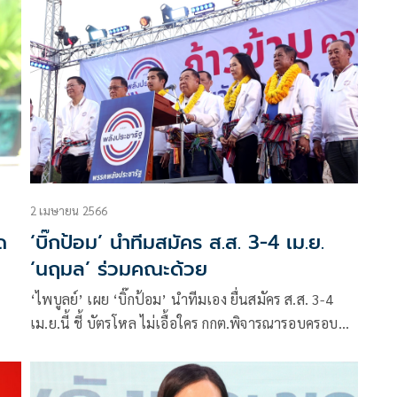
ได้
2 เมษายน 2566
ด
‘บิ๊กป้อม’ นำทีมสมัคร ส.ส. 3-4 เม.ย.
‘นฤมล’ ร่วมคณะด้วย
‘ไพบูลย์’ เผย ‘บิ๊กป้อม’ นําทีมเอง ยื่นสมัคร ส.ส. 3-4
เม.ย.นี้ ชี้ บัตรโหล ไม่เอื้อใคร กกต.พิจารณารอบครอบ
ร่วม
แล้ว
ได้