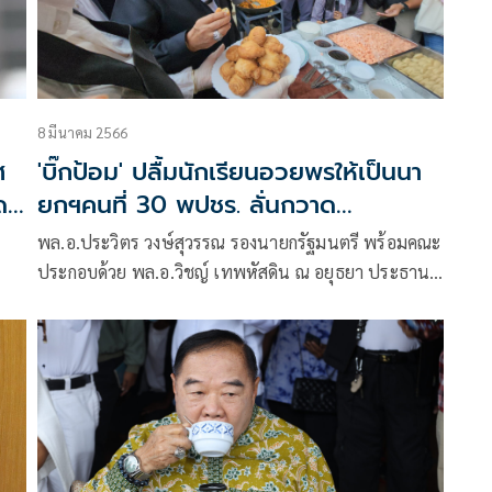
8 มีนาคม 2566
ศ
'บิ๊กป้อม' ปลื้มนักเรียนอวยพรให้เป็นนา
ด
ยกฯคนที่ 30 พปชร. ลั่นกวาด
ส.ส.สระบุรี ยกจังหวัด
พล.อ.ประวิตร วงษ์สุวรรณ รองนายกรัฐมนตรี พร้อมคณะ
ประกอบด้วย พล.อ.วิชญ์ เทพหัสดิน ณ อยุธยา ประธานที่
่
ปรึกษารองนายกรัฐมนตรี นายชัยวุฒิ ธนาคมานุสรณ์
รัฐมนตรีว่าการกระทรวงดิจิทัลเพื่อเศรษฐกิจและสังคม