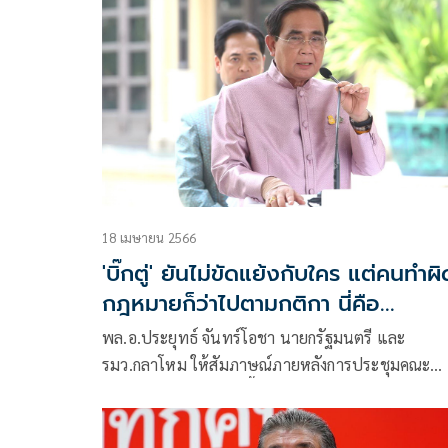
แห่งชาติ (ป.ป.ช.) เปิดเผยข้อมูลการไต่สวน
18 เมษายน 2566
'บิ๊กตู่' ยันไม่ขัดแย้งกับใคร แต่คนทำผิ
กฎหมายก็ว่าไปตามกติกา นี่คือ
ประชาธิปไตย
พล.อ.ประยุทธ์ จันทร์โอชา นายกรัฐมนตรี และ
รมว.กลาโหม ให้สัมภาษณ์ภายหลังการประชุมคณะ
รัฐมนตรี (ครม.)ว่า วันนี้ตนได้ขอบคุณทุกระทรวงที่ได้
กันทำงาน แม้ช่วงนี้จะเป็นช่วงรัฐบาลรักษาการ แต่ตน
เน้นย้ำว่าเป็นหน้าที่ของพวกเรา