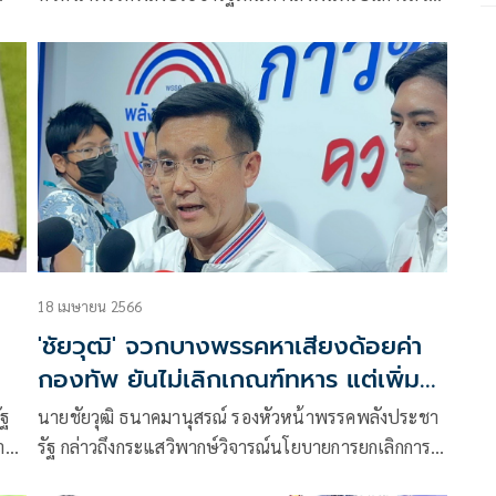
ตัวที่ตลาดบองมาเช่ ทักทายพ่อค้า
18 เมษายน 2566
'ชัยวุฒิ' จวกบางพรรคหาเสียงด้อยค่า
กองทัพ ยันไม่เลิกเกณฑ์ทหาร แต่เพิ่ม
คุณภาพชีวิต
นายชัยวุฒิ ธนาคมานุสรณ์ รองหัวหน้าพรรคพลังประชา
าให้
รัฐ กล่าวถึงกระแสวิพากษ์วิจารณ์นโยบายการยกเลิกการ
ิต
เกณฑ์ทหารของบางพรรคการเมืองว่า ทุกคนเห็นต่างกัน