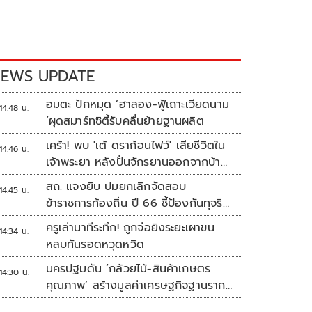
EWS UPDATE
อมตะ ปักหมุด ‘ฮาลอง-ฟู้เถาะเวียดนาม
14:48 น.
’ผุดสมาร์ทซิตี้รับคลื่นย้ายฐานผลิต
เศร้า! พบ 'เต้ ดราก้อนไฟว์' เสียชีวิตใน
14:46 น.
เจ้าพระยา หลังปั่นจักรยานออกจากบ้าน
ตี 4
สถ. แจงยิบ ปมยกเลิกจัดสอบ
14:45 น.
ข้าราชการท้องถิ่น ปี 66 ชี้ป้องกันทุจริต
หวั่นรัฐเสียหาย
ครูเล่านาทีระทึก! ถูกจ่อยิงระยะเผาขน
14:34 น.
หลบทันรอดหวุดหวิด
นครปฐมดัน ‘กล้วยไม้-สินค้าเกษตร
14:30 น.
คุณภาพ’ สร้างมูลค่าเศรษฐกิจฐานราก
ตั้งเป้าเงินสะพัด 10 ล้านบาท