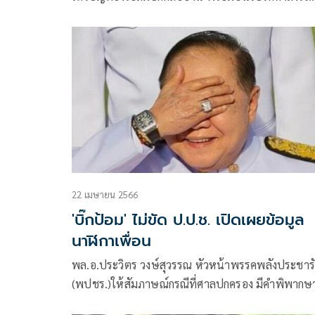
นักกีฬาไทย 1 ส.ค.
22 เมษายน 2566
'บิ๊กป้อม' ไม่ขัด ป.ป.ช. เปิดเผยข้อมูล
นาฬิกาเพื่อน
พล.อ.ประวิตร วงษ์สุวรรณ หัวหน้าพรรคพลังประชารัฐ
(พปชร.)ให้สัมภาษณ์กรณีที่ศาลปกครอง มีคำพิพากษ
สำนักงานคณะกรรมการป้องกันและปราบรามการทุจร