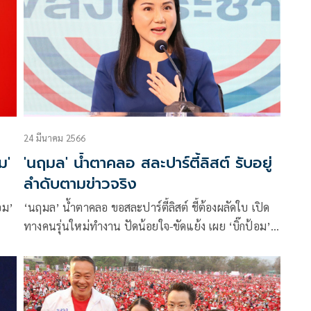
24 มีนาคม 2566
ม'
'นฤมล' น้ำตาคลอ สละปาร์ตี้ลิสต์ รับอยู่
ลำดับตามข่าวจริง
อม’
‘นฤมล’ น้ำตาคลอ ขอสละปาร์ตี้ลิสต์ ชี้ต้องผลัดใบ เปิด
ทางคนรุ่นใหม่ทำงาน ปัดน้อยใจ-ขัดแย้ง เผย ‘บิ๊กป้อม’
ไฟเขียว