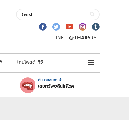
LINE : @THAIPOST
พ์
ไทยโพสต์ ทีวี
คันปากอยากเล่า
เลขทรัพย์สินให้โชค