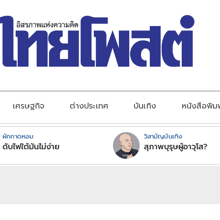
เศรษฐกิจ
ต่างประเทศ
บันเทิง
หนังสือพิม
ผักกาดหอม
วิสามัญบันเทิง
ดับไฟใต้มันไม่ง่าย
สุภาพบุรุษผู้อาวุโส?