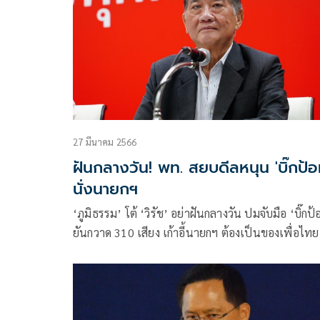
27 มีนาคม 2566
ฝันกลางวัน! พท. สยบดีลหนุน 'บิ๊กป้อ
นั่งนายกฯ
‘ภูมิธรรม’ โต้ ‘วิรัช’ อย่าฝันกลางวัน ปมจับมือ ‘บิ๊กป้
ยันกวาด 310 เสียง เก้าอี้นายกฯ ต้องเป็นของเพื่อไทย