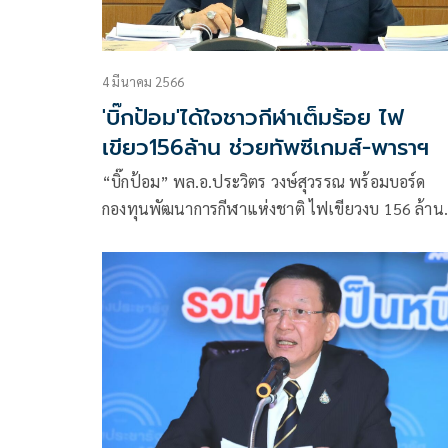
4 มีนาคม 2566
'บิ๊กป้อม'ได้ใจชาวกีฬาเต็มร้อย ไฟ
เขียว156ล้าน ช่วยทัพซีเกมส์-พาราฯ
“บิ๊กป้อม” พล.อ.ประวิตร วงษ์สุวรรณ พร้อมบอร์ด
กองทุนพัฒนาการกีฬาแห่งชาติ ไฟเขียวงบ 156 ล้าน
บาท ให้ความช่วยเหลือ การกีฬาแห่งประเทศไทย (กก
หนุนเตรียมทัพนักกีฬาทีมชาติไทย ส่งลุยศึก 2 มหกร
กีฬาอาเซียน ทั้ง ซีเกมส์ และอาเซียนพาราเกมส์ ที่กรุ
พนมเปญ ประเทศกัมพูชา