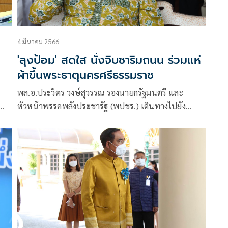
4 มีนาคม 2566
'ลุงป้อม' สดใส นั่งจิบชาริมถนน ร่วมแห่
ผ้าขึ้นพระธาตุนครศรีธรรมราช
พล.อ.ประวิตร วงษ์สุวรรณ รองนายกรัฐมนตรี และ
หัวหน้าพรรคพลังประชารัฐ (พปชร.) เดินทางไปยัง
ท.)
จังหวัดนครศรีธรรมราช เป็นการส่วน
รม
ง