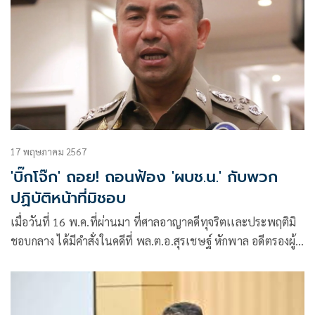
17 พฤษภาคม 2567
'บิ๊กโจ๊ก' ถอย! ถอนฟ้อง 'ผบช.น.' กับพวก
ปฏิบัติหน้าที่มิชอบ
เมื่อวันที่ 16 พ.ค.ที่ผ่านมา ที่ศาลอาญาคดีทุจริตเเละประพฤติมิ
ชอบกลาง ได้มีคำสั่งในคดีที่ พล.ต.อ.สุรเชษฐ์ หักพาล อดีตรองผู้
บัญชาการตำรวจแห่งชาติ