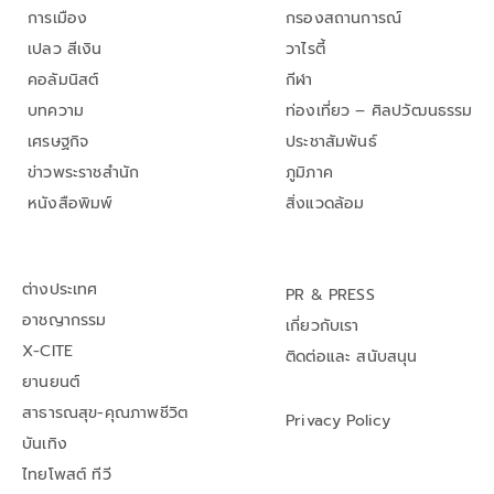
การเมือง
กรองสถานการณ์
เปลว สีเงิน
วาไรตี้
คอลัมนิสต์
กีฬา
บทความ
ท่องเที่ยว – ศิลปวัฒนธรรม
เศรษฐกิจ
ประชาสัมพันธ์
ข่าวพระราชสำนัก
ภูมิภาค
หนังสือพิมพ์
สิ่งแวดล้อม
ต่างประเทศ
PR & PRESS
อาชญากรรม
เกี่ยวกับเรา
X-CITE
ติดต่อและ สนับสนุน
ยานยนต์
สาธารณสุข-คุณภาพชีวิต
Privacy Policy
บันเทิง
ไทยโพสต์ ทีวี