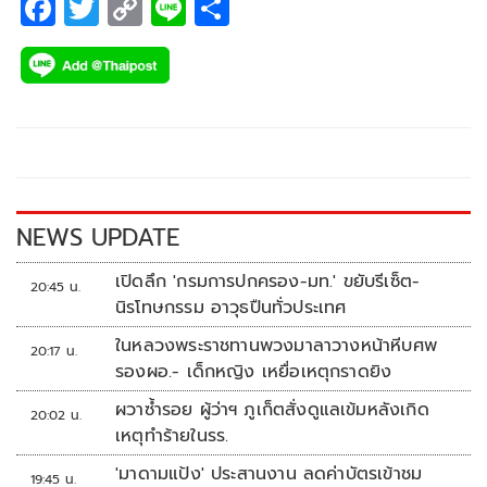
F
T
C
Li
S
ac
wi
o
n
h
e
tt
p
e
ar
b
er
y
e
o
Li
o
n
k
k
NEWS UPDATE
เปิดลึก 'กรมการปกครอง-มท.' ขยับรีเซ็ต-
20:45 น.
นิรโทษกรรม อาวุธปืนทั่วประเทศ
ในหลวงพระราชทานพวงมาลาวางหน้าหีบศพ
20:17 น.
รองผอ.- เด็กหญิง เหยื่อเหตุกราดยิง
ผวาซ้ำรอย ผู้ว่าฯ ภูเก็ตสั่งดูแลเข้มหลังเกิด
20:02 น.
เหตุทำร้ายในรร.
'มาดามแป้ง' ประสานงาน ลดค่าบัตรเข้าชม
19:45 น.