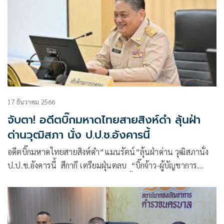
17 ธันวาคม 2566
จับตา! อดีตบิ๊กมหาดไทยสายสิงห์ดำ ลุ้นฝ่า
ด่านวุฒิสภา นั่ง ป.ป.ช.อังคารนี้
อดีตบิ๊กมหาดไทยสายสิงห์ดำ”แมนรัตน์”ลุ้นฝ่าด่าน วุฒิสภานั่ง
ป.ป.ช.อังคารนี้ สีกากี เตรียมฝุ่นตลบ “บิ๊กจ้าว-ผู้บัญชาการ
ตำรวจนครบาล”เตรียมลาออก นั่งเก้าอี้ใหญ่องค์กรอิสระ