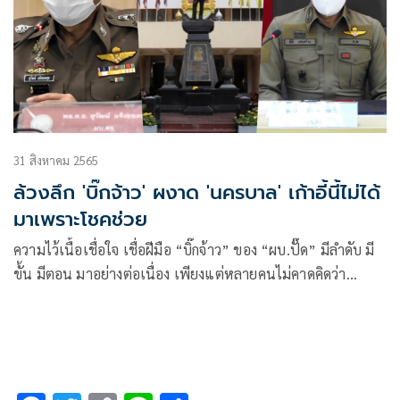
31 สิงหาคม 2565
ล้วงลึก 'บิ๊กจ้าว' ผงาด 'นครบาล' เก้าอี้นี้ไม่ได้
มาเพราะโชคช่วย
ความไว้เนื้อเชื่อใจ เชื่อฝีมือ “บิ๊กจ้าว” ของ “ผบ.ปั๊ด” มีลำดับ มี
ขั้น มีตอน มาอย่างต่อเนื่อง เพียงแต่หลายคนไม่คาดคิดว่า
“ผบ.ปั๊ด” จะเลือกให้มาเป็น “ผบช.น.”