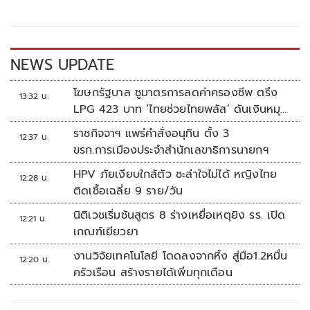
o
Li
o
n
k
k
NEWS UPDATE
โฆษกรัฐบาล ชูมาตรการลดค่าครองชีพ ตรึง
13:32 น.
LPG 423 บาท ‘ไทยช่วยไทยพลัส’ ดันเงินหมุน
แสนล้าน
ราชกิจจาฯ แพร่คำสั่งอนุทิน ตั้ง 3
12:37 น.
ขรก.การเมืองประจำสำนักเลขาธิการนายกฯ
HPV ภัยเงียบใกล้ตัว ชะล่าใจไม่ได้ หญิงไทย
12:28 น.
ติดเชื้อเฉลี่ย 9 ราย/วัน
นิติเวชเริ่มชันสูตร 8 ร่างเหยื่อเหตุยิง รร. เปิด
12:21 น.
เกณฑ์เยียวยา
งานวิจัยเทคโนโลยี โดดลงจากหิ้ง สู่มือ1.2หมื่น
12:20 น.
ครัวเรือน สร้างรายได้เพิ่มทุกเดือน