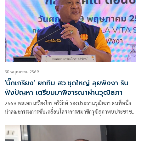
30 พฤษภาคม 2569
'บิ๊กเกรียง' ยกทีม สว.ชุดใหญ่ ลุยพังงา รับ
ฟังปัญหา เตรียมมาพิจารณาผ่านวุฒิสภา
2569 พลเอก เกรียงไกร ศรีรักษ์ รองประธานวุฒิสภา คนที่หนึ่ง
นำคณะกรรมการขับเคลื่อนโครงการสมาชิกวุฒิสภาพบประชาชน
กลุ่มภาคใต้ (ตอนบน) พร้อมสมาชิกวุฒิสภา ลงพื้นที่อำเภอ
ตะกั่วป่า จังหวัดพังงา เพื่อรับฟังปัญหาและข้อเสนอแนะจาก
ประชาชนโดยตรง