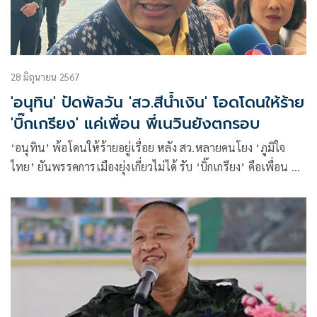
28 มิถุนายน 2567
'อนุทิน' ปัดพัลวัน 'สว.สีน้ำเงิน' โอดโดนให้ร้าย
'บิ๊กเกรียง' แค่เพื่อน พี่เนวินยังตกรอบ
‘อนุทิน’ พ้อโดนให้ร้ายอยู่เรื่อย หลัง สว.หลายคนโยง ‘ภูมิใจ
ไทย’ ยันพรรคการเมืองยุ่งเกี่ยวไม่ได้ รับ ‘บิ๊กเกรียง’ คือเพื่อน ยัน
ไม่รู้จักคนขับรถ ‘ปู่ชัย’