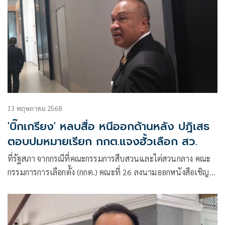
13 พฤษภาคม 2568
'บิ๊กเกรียง' หลบสื่อ หนีออกด้านหลัง ปฎิเสธ
ตอบปมหมายเรียก กกต.แจงฮั้วเลือก สว.
ที่รัฐสภา จากกรณีที่คณะกรรมการสืบสวนและไต่สวนกลาง คณะ
กรรมการการเลือกตั้ง (กกต.) คณะที่ 26 ลงนามออกหนังสือเชิญ
สว.ล็