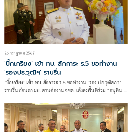
26 กรกฎาคม 2567
'บิ๊กเกรียง' เข้า ทบ. สักการะ ร.5 ขอทำงาน
'รองปธ.วุฒิฯ' ราบรื่น
‘บิ๊กเกรียง’ เข้า ทบ. สักการะ ร.5 ขอทำงาน ‘รอง ปธ.วุฒิสภา’
ราบรื่น ก่อนถก ผบ. สานต่องาน จชต. เล็งลงพื้นที่ร่วม “อนุทิน-
เพิ่มพูน’ ด้าน ‘บิ๊กต่อ’ ให้กำลังใจตลอด