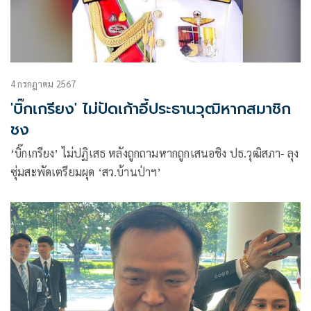
4 กรกฎาคม 2567
'บิ๊กเกรียง' ไม่ปัดเก้าอี้ประธานวุฒิหากสมาชิก
ชง
‘บิ๊กเกรียง’ ไม่ปฏิเสธ หลังถูกถามหากถูกเสนอชิง ปธ.วุฒิสภา- ลุง
ซุ่มสะพัดเตรียมผุด ‘สว.บ้านป่าฯ’