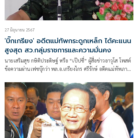
27 มิถุนายน 2567
'บิ๊กเกรียง' อดีตแม่ทัพกระดูกเหล็ก ได้คะแนน
สูงสุด สว.กลุ่มราชการและความมั่นคง
นายเสริมสุข กษิติประดิษฐ์ หรือ “เป๊ปซี่” ผู้สื่อข่าวอาวุโส โพสต์
ข้อความผ่านเฟซบุ๊กว่า พล.อ.เกรียงไกร ศรีรักษ์ อดีตแม่ทัพภาคสี่
อดีตผู้ช่วยผู้บัญชาการทหารบก (ผช.ผบ.ทบ.)