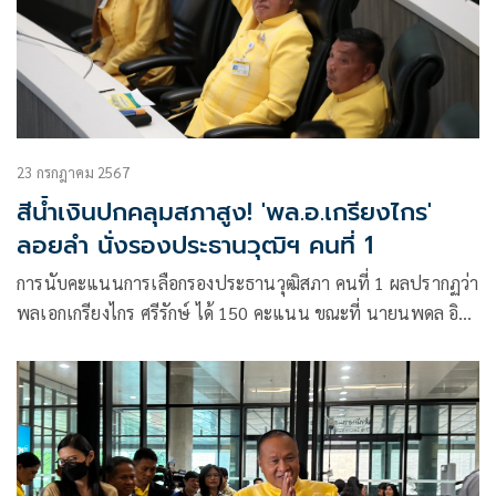
23 กรกฎาคม 2567
สีน้ำเงินปกคลุมสภาสูง! 'พล.อ.เกรียงไกร'
ลอยลำ นั่งรองประธานวุฒิฯ คนที่ 1
การนับคะแนนการเลือกรองประธานวุฒิสภา คนที่ 1 ผลปรากฏว่า
พลเอกเกรียงไกร ศรีรักษ์ ได้ 150 คะแนน ขณะที่ นายนพดล อิน
นา ได้ 27 คะแนน ด้าน รศ.แล ดิลก วิทยรัตน์ ได้ 15 คะแนน
ส่วน ดร.ปฏิมา จีระแพทย์ ได้ 5 คะแนน บัตรเสีย 2 คะแนน งด
ออกเสียง 1 คะแนน