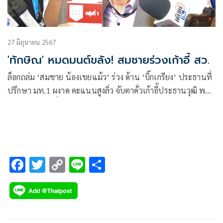
27 มิถุนายน 2567
'ทักษิณ' หมดมนต์ขลัง! สมชายร่วงเก้าอี้ สว.
ล็อกถล่ม ‘สมชาย น้องเขยแม้ว’ ร่วง ด้าน ‘บิ๊กเกรียง’ ประธานที่
ปรึกษา มท.1 ผงาด คะแนนสูงลิ่ว จับตาคั่วเก้าอี้ประธานวุฒิ พบ
สายอดีตผู้ว่าฯ ขั้วสีน้ำเงิน ผงาดยกแผง
F
T
C
Li
S
ac
wi
o
n
h
e
tt
p
e
ar
b
er
y
e