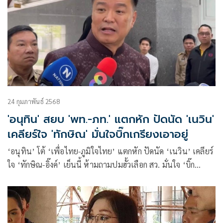
24 กุมภาพันธ์ 2568
'อนุทิน' สยบ 'พท.-ภท.' แตกหัก ปัดนัด 'เนวิน'
เคลียร์ใจ 'ทักษิณ' มั่นใจบิ๊กเกรียงเอาอยู่
‘อนุทิน’ โต้ ‘เพื่อไทย-ภูมิใจไทย’ แตกหัก ปัดนัด ‘เนวิน’ เคลียร์
ใจ ‘ทักษิณ-อิ๊งค์’ เย็นนี้ ห้ามถามปมฮั้วเลือก สว. มั่นใจ ‘บิ๊ก
เกรียง’ เอาอยู่ เมินสมการดึง ปชน. เสียบแทน ภท.