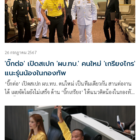
26 กรกฎาคม 2567
'บิ๊กต่อ' เปิดสเปก 'ผบ.ทบ.' คนใหม่ 'เกรียงไกร'
แนะรุ่นน้องในกองทัพ
‘บิ๊กต่อ’ เปิดสเปก ผบ.ทบ. คนใหม่ เป็นทีมเดียวกัน สานต่องาน
ได้ เผยจัดโผยังไม่เสร็จ ด้าน ‘บิ๊กเกรียง’ ให้แนวคิดน้องในกองทัพ
ใครขึ้นมาต้องให้เกียรติกัน