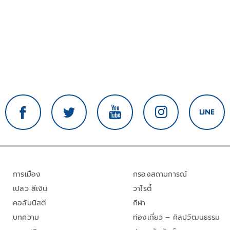
การเมือง
กรองสถานการณ์
เปลว สีเงิน
วาไรตี้
คอลัมนิสต์
กีฬา
บทความ
ท่องเที่ยว – ศิลปวัฒนธรรม