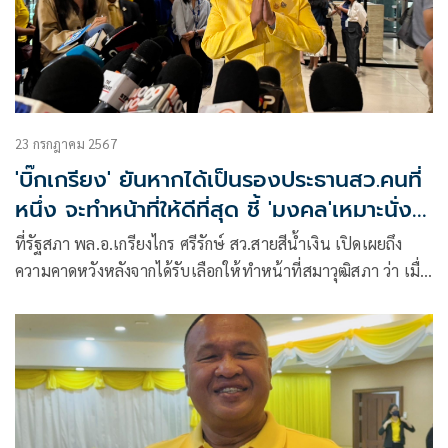
23 กรกฎาคม 2567
'บิ๊กเกรียง' ยันหากได้เป็นรองประธานสว.คนที่
หนึ่ง จะทำหน้าที่ให้ดีที่สุด ชี้ 'มงคล'เหมาะนั่ง
ประธาน
ที่รัฐสภา พล.อ.เกรียงไกร ศรีรักษ์ สว.สายสีน้ำเงิน เปิดเผยถึง
ความคาดหวังหลังจากได้รับเลือกให้ทำหน้าที่สมาวุฒิสภา ว่า เมื่อ
ได้รั