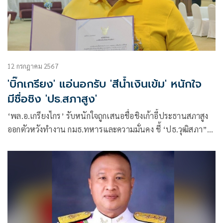
12 กรกฎาคม 2567
'บิ๊กเกรียง' แอ่นอกรับ 'สีน้ำเงินเข้ม' หนักใจ
มีชื่อชิง 'ปธ.สภาสูง'
‘พล.อ.เกรียงไกร’ รับหนักใจถูกเสนอชื่อชิงเก้าอี้ประธานสภาสูง
ออกตัวหวังทำงาน กมธ.ทหารและความมั่นคง ชี้ ‘ปธ.วุฒิสภา”
ต้องรู้กฎหมายมีวุฒิภาวะเป็นที่ยอมรับ