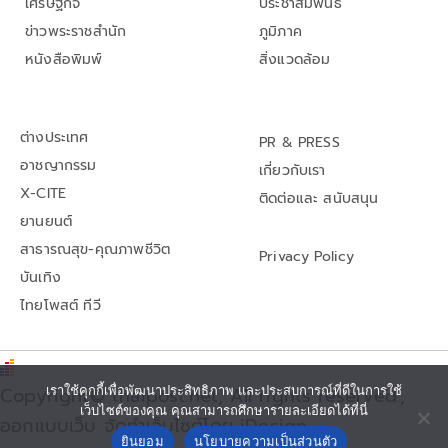
เศรษฐกิจ
ประชาสัมพันธ์
ข่าวพระราชสำนัก
ภูมิภาค
หนังสือพิมพ์
สิ่งแวดล้อม
ต่างประเทศ
PR & PRESS
อาชญากรรม
เกี่ยวกับเรา
X-CITE
ติดต่อและ สนับสนุน
ยานยนต์
สาธารณสุข-คุณภาพชีวิต
Privacy Policy
บันเทิง
ไทยโพสต์ ทีวี
เราใช้คุกกี้เพื่อพัฒนาประสิทธิภาพ และประสบการณ์ที่ดีในการใช้
Copyright© thaipost.net, All rights reserved.,
เว็บไซต์ของคุณ คุณสามารถศึกษารายละเอียดได้ที่นี่
ออกแบบเว็บ จัดทำเว็บไซต์โดย iDesign
ยินยอม
นโยบายความเป็นส่วนตัว