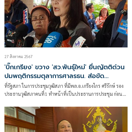
27 สิงหาคม 2567
'บิ๊กเกรียง' ขวาง 'สว.พันธุ์ใหม่' ยื่นญัตติด่วน
ปมพฤติกรรมตุลาการศาลรธน. ส่อขัด
จริยธรรม
ที่รัฐสภา ในการประชุมวุฒิสภา ที่มีพล.อ.เกรียงไกร ศรีรักษ์ รอง
ประธานวุฒิสภาคนที่1 ทำหน้าที่เป็นประธานการประชุม ก่อน
เข้าสู่การพิจ