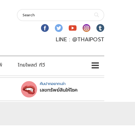
LINE : @THAIPOST
พ์
ไทยโพสต์ ทีวี
คันปากอยากเล่า
เลขทรัพย์สินให้โชค