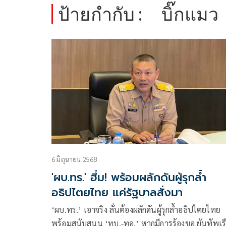
ป้ายกำกับ :
บิ๊กแมว
6 มิถุนายน 2568
'ผบ.ทร.' ฮึ่ม! พร้อมผลักดันผู้รุกล้ำ
อธิปไตยไทย แค่รัฐบาลสั่งมา
‘ผบ.ทร.’ เอาจริง ลั่นต้องผลักดันผู้รุกล้ำอธิปไตยไทย
พร้อมสนับสนุน ‘ทบ.-ทอ.’ หากมีการร้องขอ ยันทัพเร