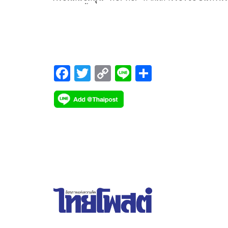
พร้อมทุกพื้นที่ แค่รัฐบาลสั่งมา
F
T
C
Li
S
ac
wi
o
n
h
e
tt
p
e
ar
b
er
y
e
o
Li
o
n
k
k