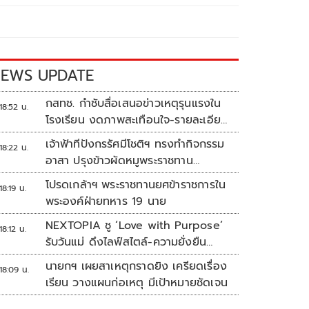
EWS UPDATE
กสทช. กำชับสื่อเสนอข่าวเหตุรุนแรงใน
18:52 น.
โรงเรียน งดภาพสะเทือนใจ-รายละเอียด
เสี่ยงเลียนแบบ
เจ้าฟ้าทีปังกรรัศมีโชติฯ ทรงทำกิจกรรม
18:22 น.
อาสา ปรุงข้าวผัดหมูพระราชทาน
ประชาชน
โปรดเกล้าฯ พระราชทานยศข้าราชการใน
18:19 น.
พระองค์ฝ่ายทหาร 19 นาย
NEXTOPIA ชู ‘Love with Purpose’
18:12 น.
รับวันแม่ ดึงไลฟ์สไตล์-ความยั่งยืน
สร้างประสบการณ์ช้อปปิงมีความหมาย
นายกฯ เผยสาเหตุกราดยิง เครียดเรื่อง
18:09 น.
เรียน วางแผนก่อเหตุ มีเป้าหมายชัดเจน