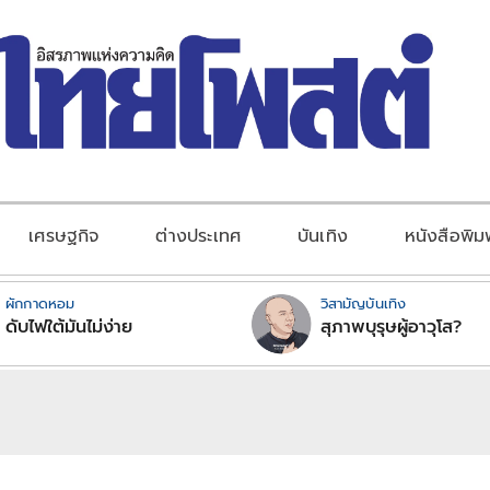
เศรษฐกิจ
ต่างประเทศ
บันเทิง
หนังสือพิม
ผักกาดหอม
วิสามัญบันเทิง
ดับไฟใต้มันไม่ง่าย
สุภาพบุรุษผู้อาวุโส?