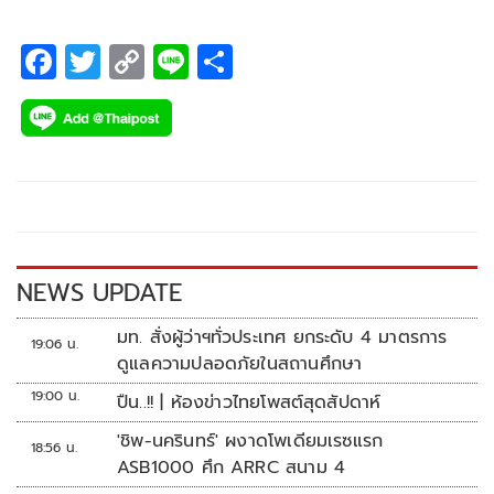
F
T
C
Li
S
ac
wi
o
n
h
e
tt
p
e
ar
b
er
y
e
o
Li
o
n
k
k
NEWS UPDATE
มท. สั่งผู้ว่าฯทั่วประเทศ ยกระดับ 4 มาตรการ
19:06 น.
ดูแลความปลอดภัยในสถานศึกษา
19:00 น.
ปืน..!! | ห้องข่าวไทยโพสต์สุดสัปดาห์
'ชิพ-นครินทร์' ผงาดโพเดียมเรซแรก
18:56 น.
ASB1000 ศึก ARRC สนาม 4