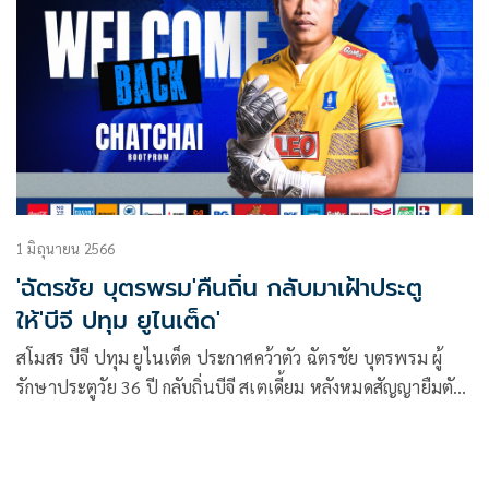
1 มิถุนายน 2566
'ฉัตรชัย บุตรพรม'คืนถิ่น กลับมาเฝ้าประตู
ให้'บีจี ปทุม ยูไนเต็ด'
สโมสร บีจี ปทุม ยูไนเต็ด ประกาศคว้าตัว ฉัตรชัย บุตรพรม ผู้
รักษาประตูวัย 36 ปี กลับถิ่นบีจี สเตเดี้ยม หลังหมดสัญญายืมตัว
จาก พีที ประจวบ เอฟซี ทีมอันดับ 11 ศึกรีโว่ ไทยลีก ฤดูกาล
2022-23 ซึ่งทำให้เจ้าตัวได้กลับมายืนด่านสุดท้ายกับทีมบีจีพียู
อีกครั้ง หลังย้ายมาร่วมทัพ “เดอะ แรบบิท” เมื่อปี 2019