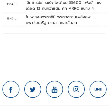
'มิกซ์-ธนัช' ระเบิดโพเดียม SS600 'เฟอร์' แซง
18:54 น.
เดือด 13 คันคว้าแต้ม ศึก ARRC สนาม 4
ในหลวง-พระราชินี พระราชทานเพลิงศพ
18:46 น.
นพ.ปราเสริฐ ปราสาททองโอสถ