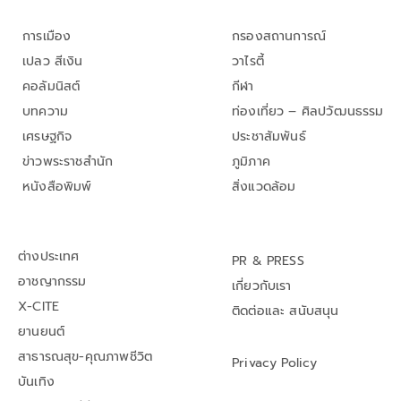
การเมือง
กรองสถานการณ์
เปลว สีเงิน
วาไรตี้
คอลัมนิสต์
กีฬา
บทความ
ท่องเที่ยว – ศิลปวัฒนธรรม
เศรษฐกิจ
ประชาสัมพันธ์
ข่าวพระราชสำนัก
ภูมิภาค
หนังสือพิมพ์
สิ่งแวดล้อม
ต่างประเทศ
PR & PRESS
อาชญากรรม
เกี่ยวกับเรา
X-CITE
ติดต่อและ สนับสนุน
ยานยนต์
สาธารณสุข-คุณภาพชีวิต
Privacy Policy
บันเทิง