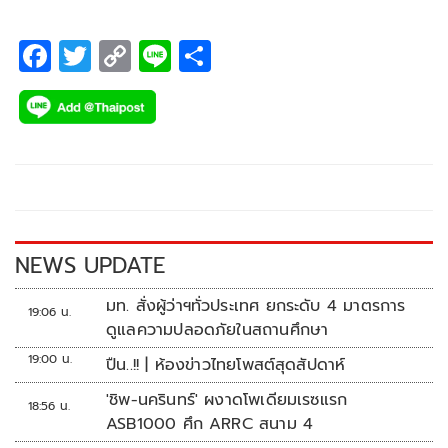
F
T
C
Li
S
ac
wi
o
n
h
e
tt
p
e
ar
b
er
y
e
o
Li
o
n
k
k
NEWS UPDATE
มท. สั่งผู้ว่าฯทั่วประเทศ ยกระดับ 4 มาตรการ
19:06 น.
ดูแลความปลอดภัยในสถานศึกษา
19:00 น.
ปืน..!! | ห้องข่าวไทยโพสต์สุดสัปดาห์
'ชิพ-นครินทร์' ผงาดโพเดียมเรซแรก
18:56 น.
ASB1000 ศึก ARRC สนาม 4