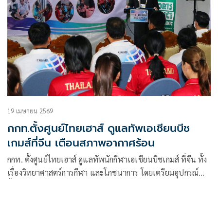
19 เมษายน 2569
กกท.ตั้งศูนย์ไทยเฮาส์ ดูแลทัพเอเชียนบีช
เกมส์ที่จีน เตือนสภาพอากาศร้อน
กกท. ตั้งศูนย์ไทยเฮาส์ ดูแลทัพนักกีฬาเอเชียนบีชเกมส์ ที่จีน ทั้ง
เรื่องวิทยาศาสตร์การกีฬา และโภชนาการ โดยเตรียมอุปกรณ์
ฟื้นฟูร่างกาย และป้องกันอากาศร้อนไปพร้อม ขณะที่โปโลน้ำ
หญิง, ไตรกีฬา, แฮนด์บอลชายหาด และ ไคท์บอร์ด ออกเดินทาง
ไปซานย่า แล้ว