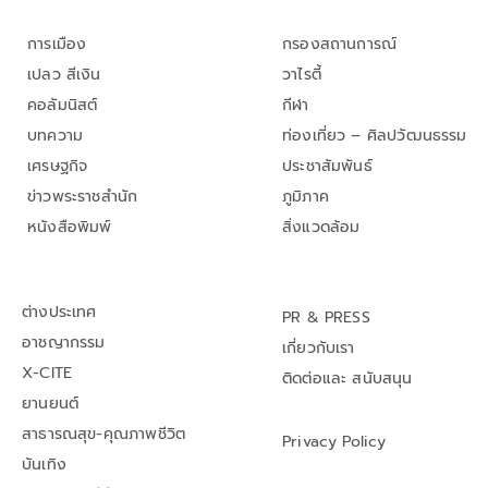
การเมือง
กรองสถานการณ์
เปลว สีเงิน
วาไรตี้
คอลัมนิสต์
กีฬา
บทความ
ท่องเที่ยว – ศิลปวัฒนธรรม
เศรษฐกิจ
ประชาสัมพันธ์
ข่าวพระราชสำนัก
ภูมิภาค
หนังสือพิมพ์
สิ่งแวดล้อม
ต่างประเทศ
PR & PRESS
อาชญากรรม
เกี่ยวกับเรา
X-CITE
ติดต่อและ สนับสนุน
ยานยนต์
สาธารณสุข-คุณภาพชีวิต
Privacy Policy
บันเทิง