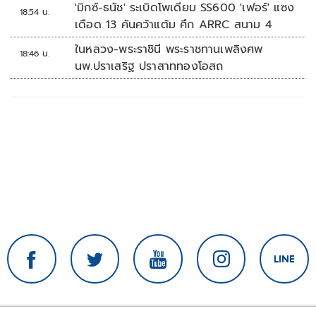
'มิกซ์-ธนัช' ระเบิดโพเดียม SS600 'เฟอร์' แซง
18:54 น.
เดือด 13 คันคว้าแต้ม ศึก ARRC สนาม 4
ในหลวง-พระราชินี พระราชทานเพลิงศพ
18:46 น.
นพ.ปราเสริฐ ปราสาททองโอสถ